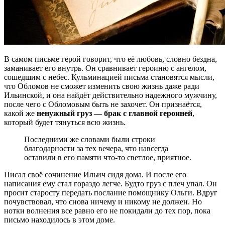
В самом письме герой говорит, что её любовь, словно бездна,
заманивает его внутрь. Он сравнивает героиню с ангелом,
сошедшим с небес. Кульминацией письма становятся мысли,
что Обломов не сможет изменить свою жизнь даже ради
Ильинской, и она найдёт действительно надежного мужчину,
после чего с Обломовым быть не захочет. Он признаётся,
какой же
ненужный груз — брак с главной героиней
,
который будет тянуться всю жизнь.
Последними же словами были строки
благодарности за тех вечера, что навсегда
оставили в его памяти что-то светлое, приятное.
Писал своё сочинение Ильич сидя дома. И после его
написания ему стал гораздо легче. Будто груз с плеч упал. Он
просит старосту передать послание помощнику Ольги. Вдруг
почувствовал, что снова ничему и никому не должен. Но
нотки волнения все равно его не покидали до тех пор, пока
письмо находилось в этом доме.