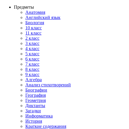
Предметы
Анатомия
Английский язык
Биология
10 класс
11 класс
2 класс
3 класс
4 класс
5 класс
6 класс
7 класс
8 класс
9 класс
Алгебра
Анализ стихотворений
Биографии
География
Геометрия
Диктанты
Загадки
Информатика
История
Краткие содержания