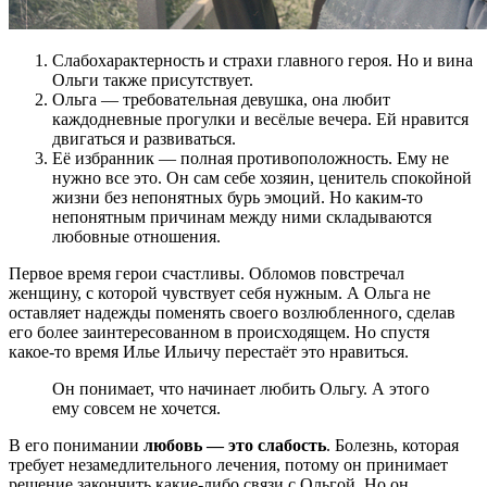
Слабохарактерность и страхи главного героя. Но и вина
Ольги также присутствует.
Ольга — требовательная девушка, она любит
каждодневные прогулки и весёлые вечера. Ей нравится
двигаться и развиваться.
Её избранник — полная противоположность. Ему не
нужно все это. Он сам себе хозяин, ценитель спокойной
жизни без непонятных бурь эмоций. Но каким-то
непонятным причинам между ними складываются
любовные отношения.
Первое время герои счастливы. Обломов повстречал
женщину, с которой чувствует себя нужным. А Ольга не
оставляет надежды поменять своего возлюбленного, сделав
его более заинтересованном в происходящем. Но спустя
какое-то время Илье Ильичу перестаёт это нравиться.
Он понимает, что начинает любить Ольгу. А этого
ему совсем не хочется.
В его понимании
любовь — это слабость
. Болезнь, которая
требует незамедлительного лечения, потому он принимает
решение закончить какие-либо связи с Ольгой. Но он