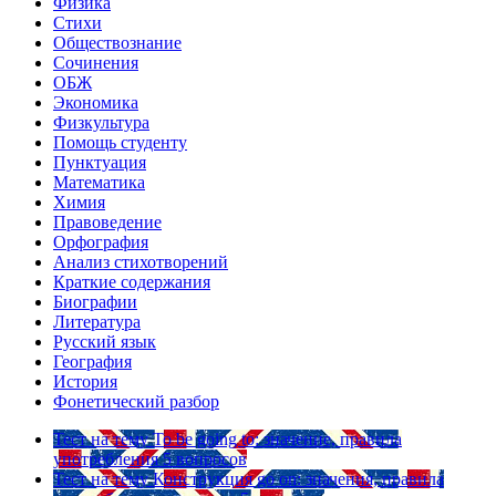
Физика
Стихи
Обществознание
Сочинения
ОБЖ
Экономика
Физкультура
Помощь студенту
Пунктуация
Математика
Химия
Правоведение
Орфография
Анализ стихотворений
Краткие содержания
Биографии
Литература
Русский язык
География
История
Фонетический разбор
Тест на тему
To be going to: значение, правила
употребления
5 вопросов
Тест на тему
Конструкция go on: значения, правила