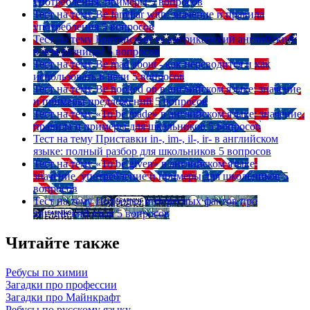
употребления, примеры
5 вопросов
Тест на тему
Be familiar with: значение и правила
употребления
5 вопросов
Тест на тему
Британский vs американский английский:
в чем разница?
5 вопросов
Тест на тему
Be mad about - как переводится и как
использовать в речи
5 вопросов
Тест на тему
Be hooked on в английском языке: значение
и примеры предложений
5 вопросов
Тест на тему
«To be made» в английском языке: значение,
правила и примеры для школьников
5 вопросов
Тест на тему
Приставки in-, im-, il-, ir- в английском
языке: полный разбор для школьников
5 вопросов
Тест на тему
«To be given» в английском языке:
значение, употребление и примеры для школьников
5
вопросов
Тест на тему
Подборка интересных фактов про
английский язык
5 вопросов
Читайте также
Ребусы по химии
Загадки про профессии
Загадки про Майнкрафт
Ребусы по русскому языку