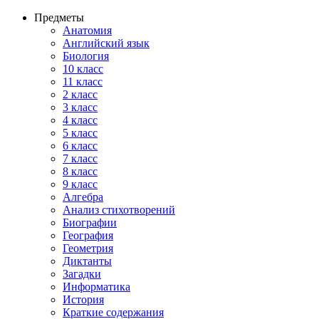
Предметы
Анатомия
Английский язык
Биология
10 класс
11 класс
2 класс
3 класс
4 класс
5 класс
6 класс
7 класс
8 класс
9 класс
Алгебра
Анализ стихотворений
Биографии
География
Геометрия
Диктанты
Загадки
Информатика
История
Краткие содержания