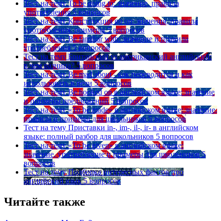
Тест на тему
To be going to: значение, правила
употребления
5 вопросов
Тест на тему
Конструкция go on: значения, правила
употребления, примеры
5 вопросов
Тест на тему
Be familiar with: значение и правила
употребления
5 вопросов
Тест на тему
Британский vs американский английский:
в чем разница?
5 вопросов
Тест на тему
Be mad about - как переводится и как
использовать в речи
5 вопросов
Тест на тему
Be hooked on в английском языке: значение
и примеры предложений
5 вопросов
Тест на тему
«To be made» в английском языке: значение,
правила и примеры для школьников
5 вопросов
Тест на тему
Приставки in-, im-, il-, ir- в английском
языке: полный разбор для школьников
5 вопросов
Тест на тему
«To be given» в английском языке:
значение, употребление и примеры для школьников
5
вопросов
Тест на тему
Подборка интересных фактов про
английский язык
5 вопросов
Читайте также