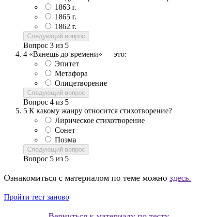
1863 г.
1865 г.
1862 г.
Следующий вопрос
Вопрос
3
из
5
4
«Вянешь до времени» — это:
Эпитет
Метафора
Олицетворение
Следующий вопрос
Вопрос
4
из
5
5
К какому жанру относится стихотворение?
Лирическое стихотворение
Сонет
Поэма
Следующий вопрос
Вопрос
5
из
5
Ознакомиться с материалом по теме можно
здесь.
Пройти тест заново
Вернуться к материалу по тесту