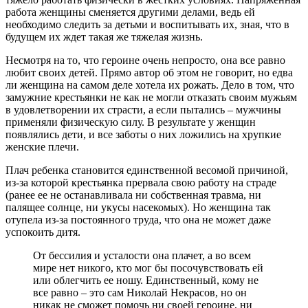
работа женщины сменяется другими делами, ведь ей
необходимо следить за детьми и воспитывать их, зная, что в
будущем их ждет такая же тяжелая жизнь.
Несмотря на то, что героине очень непросто, она все равно
любит своих детей. Прямо автор об этом не говорит, но едва
ли женщина на самом деле хотела их рожать. Дело в том, что
замужние крестьянки не как не могли отказать своим мужьям
в удовлетворении их страсти, а если пытались – мужчины
применяли физическую силу. В результате у женщин
появлялись дети, и все заботы о них ложились на хрупкие
женские плечи.
Плач ребенка становится единственной весомой причиной,
из-за которой крестьянка прервала свою работу на страде
(ранее ее не останавливала ни собственная травма, ни
палящее солнце, ни укусы насекомых). Но женщина так
отупела из-за постоянного труда, что она не может даже
успокоить дитя.
От бессилия и усталости она плачет, а во всем
мире нет никого, кто мог бы посочувствовать ей
или облегчить ее ношу. Единственный, кому не
все равно – это сам Николай Некрасов, но он
никак не сможет помочь ни своей героине, ни