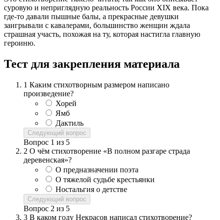
суровую и неприглядную реальность России XIX века. Пока
где-то давали пышные балы, а прекрасные девушки
заигрывали с кавалерами, большинство женщин ждала
страшная участь, похожая на ту, которая настигла главную
героиню.
Тест для закрепления материала
1
Каким стихотворным размером написано
произведение?
Хорей
Ямб
Дактиль
Следующий вопрос
Вопрос
1
из
5
2
О чём стихотворение «В полном разгаре страда
деревенская»?
О предназначении поэта
О тяжелой судьбе крестьянки
Ностальгия о детстве
Следующий вопрос
Вопрос
2
из
5
3
В каком году Некрасов написал стихотворение?