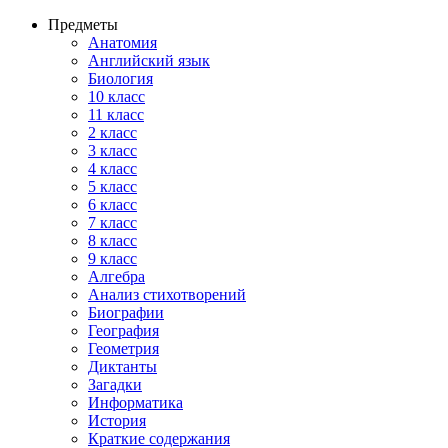
Предметы
Анатомия
Английский язык
Биология
10 класс
11 класс
2 класс
3 класс
4 класс
5 класс
6 класс
7 класс
8 класс
9 класс
Алгебра
Анализ стихотворений
Биографии
География
Геометрия
Диктанты
Загадки
Информатика
История
Краткие содержания