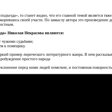
подъезда», то станет видно, что его главной темой является тяж
окорившись своей участи. По замыслу автора это произведение 
постным.
зда» Николая Некрасова являются:
т чужими судьбами;
ем к помещику.
яркий пример лирического литературного жанра. В нем рассказы
пробуждение простого народа
еклонение перед ними людей помельче, и постоянная покорность