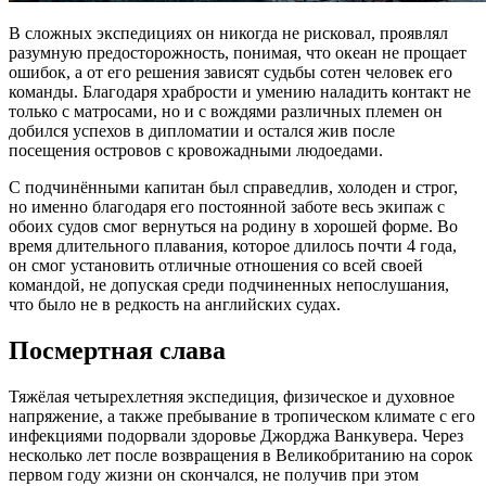
В сложных экспедициях он никогда не рисковал, проявлял
разумную предосторожность, понимая, что океан не прощает
ошибок, а от его решения зависят судьбы сотен человек его
команды. Благодаря храбрости и умению наладить контакт не
только с матросами, но и с вождями различных племен он
добился успехов в дипломатии и остался жив после
посещения островов с кровожадными людоедами.
С подчинёнными капитан был справедлив, холоден и строг,
но именно благодаря его постоянной заботе весь экипаж с
обоих судов смог вернуться на родину в хорошей форме. Во
время длительного плавания, которое длилось почти 4 года,
он смог установить отличные отношения со всей своей
командой, не допуская среди подчиненных непослушания,
что было не в редкость на английских судах.
Посмертная слава
Тяжёлая четырехлетняя экспедиция, физическое и духовное
напряжение, а также пребывание в тропическом климате с его
инфекциями подорвали здоровье Джорджа Ванкувера. Через
несколько лет после возвращения в Великобританию на сорок
первом году жизни он скончался, не получив при этом