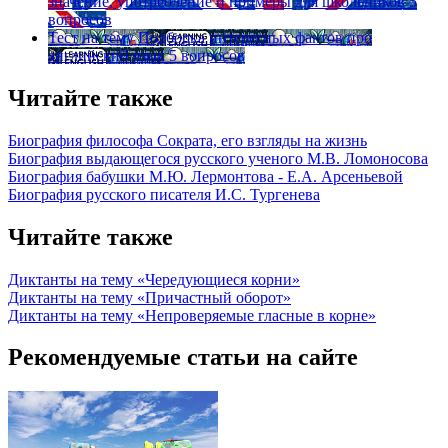
значение, употребление и примеры для школьников
5
вопросов
Тест на тему
Подборка интересных фактов про
английский язык
5 вопросов
Читайте также
Биография философа Сократа, его взгляды на жизнь
Биография выдающегося русского ученого М.В. Ломоносова
Биография бабушки М.Ю. Лермонтова - Е.А. Арсеньевой
Биография русского писателя И.С. Тургенева
Читайте также
Диктанты на тему «Чередующиеся корни»
Диктанты на тему «Причастный оборот»
Диктанты на тему «Непроверяемые гласные в корне»
Рекомендуемые статьи на сайте