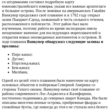
со штурманами составил подробную карту
южноавстралийского взморья, указав все важные архипелаги
и большие острова. После зимовки на американских Гавайях
Ванкувер продолжил своё плавание и в 1792 году открыл
залив Пьюджет-Саунд, названный в честь сильного течения,
расположенного поблизости. Этот район был мало
изученным, поэтому работа во время экспедиции имела
неоценимое значение для последующих мореплавателей и
открытия новых неизведанных континентов и островов. В
ходе плавания
Ванкувер обнаружил следующие заливы и
проливы:
Пирс-канал;
Дуглас;
Портленд-канал;
Бем-канал;
Милбанк.
Одной из целей этого плавания было нанесение на карту
основных объектов и побережья Северной Америки со
стороны Тихого океана. Ванкувер начал своё плавание от
района современного Лос-Анджелеса в Калифорнии,
постепенно поднимаясь до северных широт Канады. Им были
описаны многочисленные острова, прибрежные фьорды и
спокойные бухты, где никогда до этого не ступала нога белого