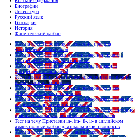
Краткие содержания
Биографии
Литература
Русский язык
География
История
Фонетический разбор
Тест на тему
To be going to: значение, правила
употребления
5 вопросов
Тест на тему
Конструкция go on: значения, правила
употребления, примеры
5 вопросов
Тест на тему
Be familiar with: значение и правила
употребления
5 вопросов
Тест на тему
Британский vs американский английский:
в чем разница?
5 вопросов
Тест на тему
Be mad about - как переводится и как
использовать в речи
5 вопросов
Тест на тему
Be hooked on в английском языке: значение
и примеры предложений
5 вопросов
Тест на тему
«To be made» в английском языке: значение,
правила и примеры для школьников
5 вопросов
Тест на тему
Приставки in-, im-, il-, ir- в английском
языке: полный разбор для школьников
5 вопросов
Тест на тему
«To be given» в английском языке: