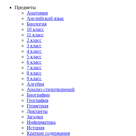
Предметы
Анатомия
Английский язык
Биология
10 класс
11 класс
2 класс
3 класс
4 класс
5 класс
6 класс
7 класс
8 класс
9 класс
Алгебра
Анализ стихотворений
Биографии
География
Геометрия
Диктанты
Загадки
Информатика
История
Краткие содержания