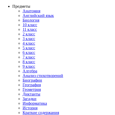
Предметы
Анатомия
Английский язык
Биология
10 класс
11 класс
2 класс
3 класс
4 класс
5 класс
6 класс
7 класс
8 класс
9 класс
Алгебра
Анализ стихотворений
Биографии
География
Геометрия
Диктанты
Загадки
Информатика
История
Краткие содержания