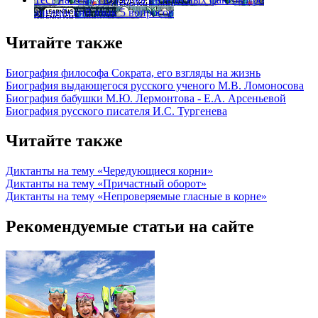
английский язык
5 вопросов
Читайте также
Биография философа Сократа, его взгляды на жизнь
Биография выдающегося русского ученого М.В. Ломоносова
Биография бабушки М.Ю. Лермонтова - Е.А. Арсеньевой
Биография русского писателя И.С. Тургенева
Читайте также
Диктанты на тему «Чередующиеся корни»
Диктанты на тему «Причастный оборот»
Диктанты на тему «Непроверяемые гласные в корне»
Рекомендуемые статьи на сайте