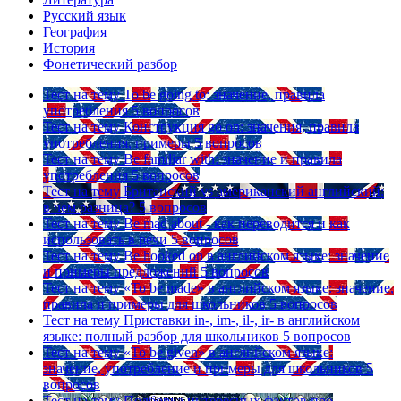
Русский язык
География
История
Фонетический разбор
Тест на тему
To be going to: значение, правила
употребления
5 вопросов
Тест на тему
Конструкция go on: значения, правила
употребления, примеры
5 вопросов
Тест на тему
Be familiar with: значение и правила
употребления
5 вопросов
Тест на тему
Британский vs американский английский:
в чем разница?
5 вопросов
Тест на тему
Be mad about - как переводится и как
использовать в речи
5 вопросов
Тест на тему
Be hooked on в английском языке: значение
и примеры предложений
5 вопросов
Тест на тему
«To be made» в английском языке: значение,
правила и примеры для школьников
5 вопросов
Тест на тему
Приставки in-, im-, il-, ir- в английском
языке: полный разбор для школьников
5 вопросов
Тест на тему
«To be given» в английском языке:
значение, употребление и примеры для школьников
5
вопросов
Тест на тему
Подборка интересных фактов про