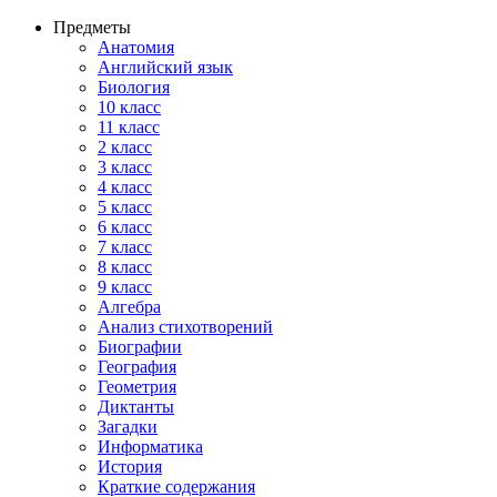
Предметы
Анатомия
Английский язык
Биология
10 класс
11 класс
2 класс
3 класс
4 класс
5 класс
6 класс
7 класс
8 класс
9 класс
Алгебра
Анализ стихотворений
Биографии
География
Геометрия
Диктанты
Загадки
Информатика
История
Краткие содержания