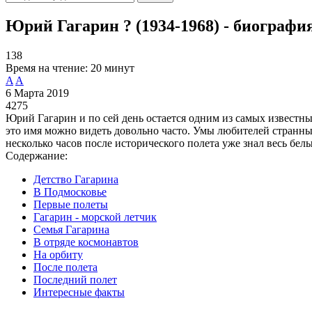
Юрий Гагарин ? (1934-1968) - биограф
138
Время на чтение:
20 минут
A
A
6 Марта 2019
4275
Юрий Гагарин и по сей день остается одним из самых известны
это имя можно видеть довольно часто. Умы любителей странны
несколько часов после исторического полета уже знал весь бел
Содержание:
Детство Гагарина
В Подмосковье
Первые полеты
Гагарин - морской летчик
Семья Гагарина
В отряде космонавтов
На орбиту
После полета
Последний полет
Интересные факты