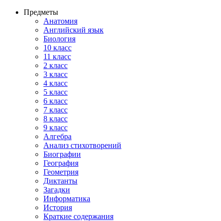
Предметы
Анатомия
Английский язык
Биология
10 класс
11 класс
2 класс
3 класс
4 класс
5 класс
6 класс
7 класс
8 класс
9 класс
Алгебра
Анализ стихотворений
Биографии
География
Геометрия
Диктанты
Загадки
Информатика
История
Краткие содержания