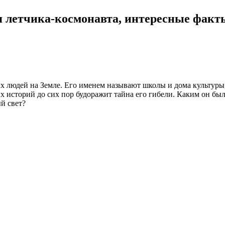
ия летчика-космонавта, интересные факт
х людей на Земле. Его именем называют школы и дома культуры,
х историй до сих пор будоражит тайна его гибели. Каким он бы
ый свет?