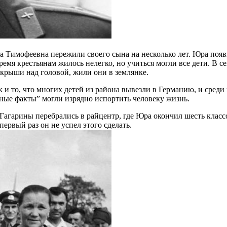
Тимофеевна пережили своего сына на несколько лет. Юра появил
ремя крестьянам жилось нелегко, но учиться могли все дети. В с
 крыши над головой, жили они в землянке.
и то, что многих детей из района вывезли в Германию, и среди н
сные факты” могли изрядно испортить человеку жизнь.
 Гагарины перебрались в райцентр, где Юра окончил шесть класс
рвый раз он не успел этого сделать.