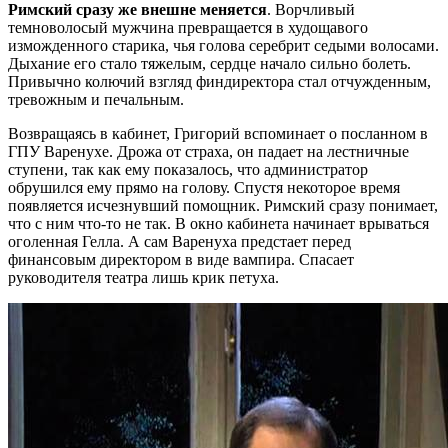
Римский сразу же внешне меняется
. Ворчливый
темноволосый мужчина превращается в худощавого
изможденного старика, чья голова серебрит седыми волосами.
Дыхание его стало тяжелым, сердце начало сильно болеть.
Привычно колючий взгляд финдиректора стал отчужденным,
тревожным и печальным.
Возвращаясь в кабинет, Григорий вспоминает о посланном в
ГПУ Варенухе. Дрожа от страха, он падает на лестничные
ступени, так как ему показалось, что администратор
обрушился ему прямо на голову. Спустя некоторое время
появляется исчезнувший помощник. Римский сразу понимает,
что с ним что-то не так. В окно кабинета начинает врываться
оголенная Гелла. А сам Варенуха предстает перед
финансовым директором в виде вампира. Спасает
руководителя театра лишь крик петуха.