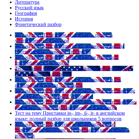
Литература
Русский язык
География
История
Фонетический разбор
Тест на тему
To be going to: значение, правила
употребления
5 вопросов
Тест на тему
Конструкция go on: значения, правила
употребления, примеры
5 вопросов
Тест на тему
Be familiar with: значение и правила
употребления
5 вопросов
Тест на тему
Британский vs американский английский:
в чем разница?
5 вопросов
Тест на тему
Be mad about - как переводится и как
использовать в речи
5 вопросов
Тест на тему
Be hooked on в английском языке: значение
и примеры предложений
5 вопросов
Тест на тему
«To be made» в английском языке: значение,
правила и примеры для школьников
5 вопросов
Тест на тему
Приставки in-, im-, il-, ir- в английском
языке: полный разбор для школьников
5 вопросов
Тест на тему
«To be given» в английском языке:
значение, употребление и примеры для школьников
5
вопросов