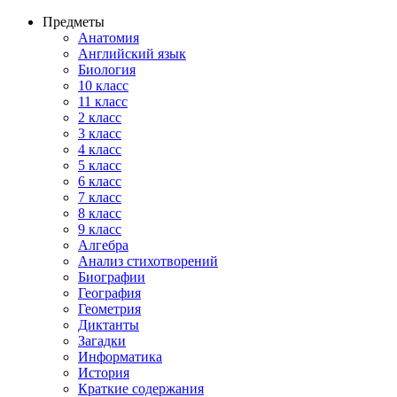
Предметы
Анатомия
Английский язык
Биология
10 класс
11 класс
2 класс
3 класс
4 класс
5 класс
6 класс
7 класс
8 класс
9 класс
Алгебра
Анализ стихотворений
Биографии
География
Геометрия
Диктанты
Загадки
Информатика
История
Краткие содержания