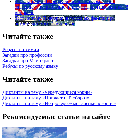
Тест на тему
«To be given» в английском языке:
значение, употребление и примеры для школьников
5
вопросов
Тест на тему
Подборка интересных фактов про
английский язык
5 вопросов
Читайте также
Ребусы по химии
Загадки про профессии
Загадки про Майнкрафт
Ребусы по русскому языку
Читайте также
Диктанты на тему «Чередующиеся корни»
Диктанты на тему «Причастный оборот»
Диктанты на тему «Непроверяемые гласные в корне»
Рекомендуемые статьи на сайте