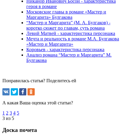
Никанор Иванович Босой - характеристика
героя в романе
Московские главы в романе «Мастер и
Маргарита» Булгакова
“Мастер и Маргарита” (М. А. Булгаков) -
коротко сюжет по главам, суть романа
Левий Матвей - характеристика персонажа
Мечта и реальность в романе М.А. Булгакова
«Мастер и Маргарита»
Коровьев - характеристика персонажа
Анализ романа “Мастер и Маргарита” М.
Булгакова
Понравилась статья? Поделитесь ей
А какая Ваша оценка этой статьи?
1
2
3
4
5
3 из 5
Доска почета