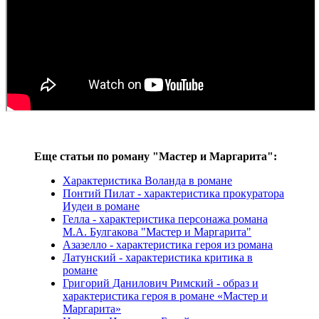
Еще статьи по роману "Мастер и Маргарита":
Характеристика Воланда в романе
Понтий Пилат - характеристика прокуратора
Иудеи в романе
Гелла - характеристика персонажа романа
М.А. Булгакова "Мастер и Маргарита"
Азазелло - характеристика героя из романа
Латунский - характеристика критика в
романе
Григорий Данилович Римский - образ и
характеристика героя в романе «Мастер и
Маргарита»