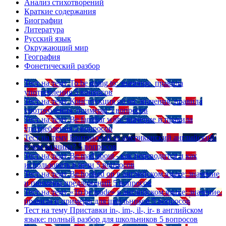
Анализ стихотворений
Краткие содержания
Биографии
Литература
Русский язык
Окружающий мир
География
Фонетический разбор
Тест на тему
To be going to: значение, правила
употребления
5 вопросов
Тест на тему
Конструкция go on: значения, правила
употребления, примеры
5 вопросов
Тест на тему
Be familiar with: значение и правила
употребления
5 вопросов
Тест на тему
Британский vs американский английский:
в чем разница?
5 вопросов
Тест на тему
Be mad about - как переводится и как
использовать в речи
5 вопросов
Тест на тему
Be hooked on в английском языке: значение
и примеры предложений
5 вопросов
Тест на тему
«To be made» в английском языке: значение,
правила и примеры для школьников
5 вопросов
Тест на тему
Приставки in-, im-, il-, ir- в английском
языке: полный разбор для школьников
5 вопросов