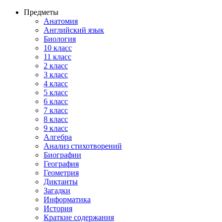
Предметы
Анатомия
Английский язык
Биология
10 класс
11 класс
2 класс
3 класс
4 класс
5 класс
6 класс
7 класс
8 класс
9 класс
Алгебра
Анализ стихотворений
Биографии
География
Геометрия
Диктанты
Загадки
Информатика
История
Краткие содержания