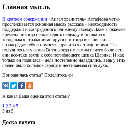
Главная мысль
В кратком содержании
«Ангел хранитель» Астафьева четко
прослеживается основная мысль рассказа – необходимость
поддержки и сострадания к ближнему своему. Даже в тяжелые
времена никогда нельзя терять надежду и оставаться
холодным к страданиями других, и тогда высшие силы
вознаградят тебя и помогут справиться с трудностями. Так
получилось и у семьи Вити: когда им самим нечего было есть,
они все-таки взяли к себе погибающего щенка Шарика. И как
только он появился – дела постепенно наладились, ведь у этих
людей было большое сердце и несгибаемая сила духа.
Понравилась статья? Поделитесь ей
А какая Ваша оценка этой статьи?
1
2
3
4
5
5 из 5
Доска почета