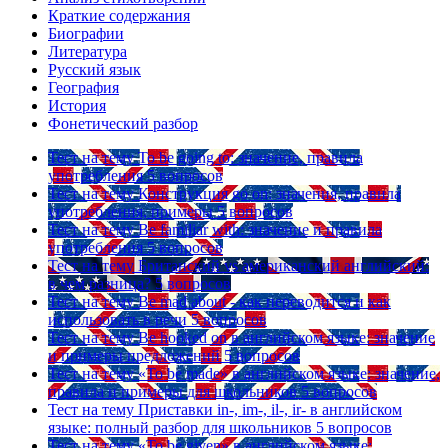
Краткие содержания
Биографии
Литература
Русский язык
География
История
Фонетический разбор
Тест на тему
To be going to: значение, правила
употребления
5 вопросов
Тест на тему
Конструкция go on: значения, правила
употребления, примеры
5 вопросов
Тест на тему
Be familiar with: значение и правила
употребления
5 вопросов
Тест на тему
Британский vs американский английский:
в чем разница?
5 вопросов
Тест на тему
Be mad about - как переводится и как
использовать в речи
5 вопросов
Тест на тему
Be hooked on в английском языке: значение
и примеры предложений
5 вопросов
Тест на тему
«To be made» в английском языке: значение,
правила и примеры для школьников
5 вопросов
Тест на тему
Приставки in-, im-, il-, ir- в английском
языке: полный разбор для школьников
5 вопросов
Тест на тему
«To be given» в английском языке: