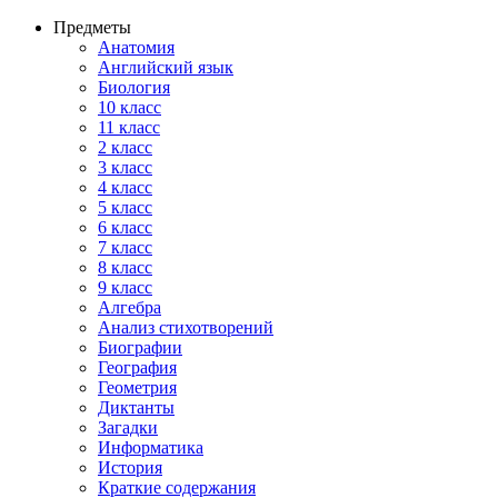
Предметы
Анатомия
Английский язык
Биология
10 класс
11 класс
2 класс
3 класс
4 класс
5 класс
6 класс
7 класс
8 класс
9 класс
Алгебра
Анализ стихотворений
Биографии
География
Геометрия
Диктанты
Загадки
Информатика
История
Краткие содержания