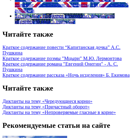
значение, употребление и примеры для школьников
5
вопросов
Тест на тему
Подборка интересных фактов про
английский язык
5 вопросов
Читайте также
Краткое содержание повести “Капитанская дочка” А.С.
Пушкина
Краткое содержание поэмы "Мцыри" М.Ю. Лермонтова
Краткое содержание романа "Евгений Онегин" - А. С.
Пушкина
Краткое содержание рассказа «Ночь исцеления» Б. Екимова
Читайте также
Диктанты на тему «Чередующиеся корни»
Диктанты на тему «Причастный оборот»
Диктанты на тему «Непроверяемые гласные в корне»
Рекомендуемые статьи на сайте