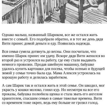
Однако малыш, названный Шариком, все же остался жить
вместе с семьей. Его подобрали обратно, и в тот же день дядя
Вити принес домой деньги и еду. Появилась надежда.
Вся семья сумела дотянуть до весны. Они посчитали, что
именно Шарик принес им удачу. Вскоре дядя Вити женился во
второй раз и устроился на работу, где ему стали выдавать
немного провизии. Продав швейную машинку, бабушке
удалось купить картошки для посева, чтобы осенью и будущей
зимой у семьи точно была еда. Мама Алексея устроилась на
хорошую работу и делилась заработком.
А сам Шарик так и остался жить в этой семье. Он шкодил, мог
украсть у кошки молоко, гонял кур. Но несмотря на все его
проказы, бабушка полюбила щенка и стала звать его ангелом
хранителем, спасшим семью в самые тяжелые времена. Витя
со временем тоже окреп, ведь ему больше не грозил голод.