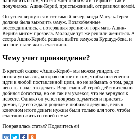
напомнить о том, что его ждет любимая в Тифлисе. Так и
получилось: Ашик-Кериб, пристыженный, отправился домой.
Он успел вернуться в тот самый вечер, когда Магуль-Гереи
должна была выходить замуж. Возлюбленные
воссоединились, а потерявшая зрение от горя мать Ашик-
Кериба мигом прозрела. Молодые тут же решили жениться. А
сестра Ашик-Кериба решила выйти замуж за Куршуд-бека, и
все они стали жить счастливо.
Чему учит произведение?
В краткой сказке «Ашик-Кериб» мы можем увидеть ее
основную мысль, которая состоит в том, чтобы постепенно
идти к любой поставленной цели, но не забывать о том, ради
чего ты начал это делать. Ведь главный герой действительно
добился богатства, но он так им увлекся, что не вернулся к
невесте. Однако он успел вовремя одуматься и приехать
домой, где его ждали родные и любимая девушка, ведь в
конечном итоге деньги нужны были только для того, чтобы
счастливо жить со своей семье.
Понравилась статья? Поделитесь ей