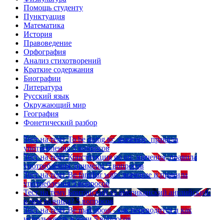
Помощь студенту
Пунктуация
Математика
История
Правоведение
Орфография
Анализ стихотворений
Краткие содержания
Биографии
Литература
Русский язык
Окружающий мир
География
Фонетический разбор
Тест на тему
To be going to: значение, правила
употребления
5 вопросов
Тест на тему
Конструкция go on: значения, правила
употребления, примеры
5 вопросов
Тест на тему
Be familiar with: значение и правила
употребления
5 вопросов
Тест на тему
Британский vs американский английский:
в чем разница?
5 вопросов
Тест на тему
Be mad about - как переводится и как
использовать в речи
5 вопросов