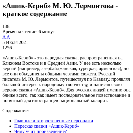
«Ашик-Кериб» М. Ю. Лермонтова -
краткое содержание
138
Время на чтение:
6 минут
A
A
5 Июля 2021
1256
«Ашик-Кериб» - это народная сказка, распространенная на
Ближнем Востоке и в Средней Азии. У нее есть несколько
версий (например, азербайджанская, турецкая, армянская), но
все они объединены общими чертами сюжета. Русский
писатель М. Ю. Лермонтов, путешествуя по Кавказу, проявлял
большой интерес к народному творчеству, и написал свою
версию сказки «Ашик-Кериб». Для русских людей именно она
ближе всего, так как имеет последовательное повествование и
понятный для иностранцев национальный колорит.
Содержание:
Главные и второстепенные персонажи
Пересказ сказки «Ашик-Кериб»
Чему учит произведение?