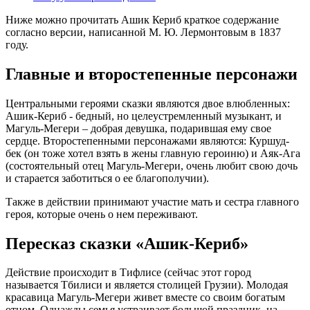
Ниже можно прочитать Ашик Кериб краткое содержание
согласно версии, написанной М. Ю. Лермонтовым в 1837
году.
Главные и второстепенные персонажи
Центральными героями сказки являются двое влюбленных:
Ашик-Кериб - бедный, но целеустремленный музыкант, и
Магуль-Мегери – добрая девушка, подарившая ему свое
сердце. Второстепенными персонажами являются: Куршуд-
бек (он тоже хотел взять в жены главную героиню) и Аяк-Ага
(состоятельный отец Магуль-Мегери, очень любит свою дочь
и старается заботиться о ее благополучии).
Также в действии принимают участие мать и сестра главного
героя, которые очень о нем переживают.
Пересказ сказки «Ашик-Кериб»
Действие происходит в Тифлисе (сейчас этот город
называется Тбилиси и является столицей Грузии). Молодая
красавица Магуль-Мегери живет вместе со своим богатым
отцом. Однажды семья устраивает большой праздник, на