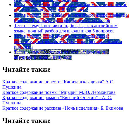
Тест на тему
Be hooked on в английском языке: значение
и примеры предложений
5 вопросов
Тест на тему
«To be made» в английском языке: значение,
правила и примеры для школьников
5 вопросов
Тест на тему
Приставки in-, im-, il-, ir- в английском
языке: полный разбор для школьников
5 вопросов
Тест на тему
«To be given» в английском языке:
значение, употребление и примеры для школьников
5
вопросов
Тест на тему
Подборка интересных фактов про
английский язык
5 вопросов
Читайте также
Краткое содержание повести “Капитанская дочка” А.С.
Пушкина
Краткое содержание поэмы "Мцыри" М.Ю. Лермонтова
Краткое содержание романа "Евгений Онегин" - А. С.
Пушкина
Краткое содержание рассказа «Ночь исцеления» Б. Екимова
Читайте также