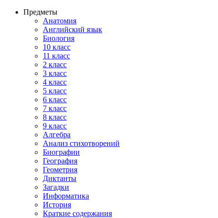
Предметы
Анатомия
Английский язык
Биология
10 класс
11 класс
2 класс
3 класс
4 класс
5 класс
6 класс
7 класс
8 класс
9 класс
Алгебра
Анализ стихотворений
Биографии
География
Геометрия
Диктанты
Загадки
Информатика
История
Краткие содержания