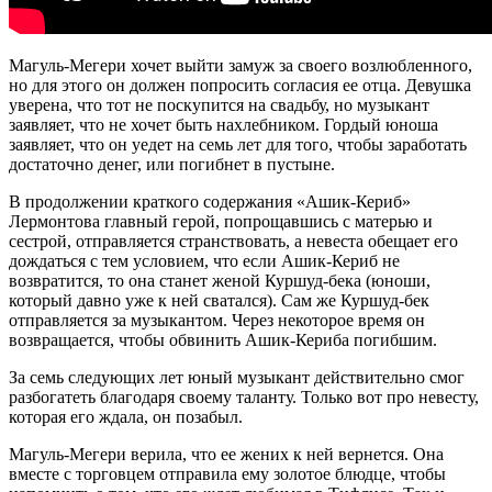
Магуль-Мегери хочет выйти замуж за своего возлюбленного,
но для этого он должен попросить согласия ее отца. Девушка
уверена, что тот не поскупится на свадьбу, но музыкант
заявляет, что не хочет быть нахлебником. Гордый юноша
заявляет, что он уедет на семь лет для того, чтобы заработать
достаточно денег, или погибнет в пустыне.
В продолжении краткого содержания «Ашик-Кериб»
Лермонтова главный герой, попрощавшись с матерью и
сестрой, отправляется странствовать, а невеста обещает его
дождаться с тем условием, что если Ашик-Кериб не
возвратится, то она станет женой Куршуд-бека (юноши,
который давно уже к ней сватался). Сам же Куршуд-бек
отправляется за музыкантом. Через некоторое время он
возвращается, чтобы обвинить Ашик-Кериба погибшим.
За семь следующих лет юный музыкант действительно смог
разбогатеть благодаря своему таланту. Только вот про невесту,
которая его ждала, он позабыл.
Магуль-Мегери верила, что ее жених к ней вернется. Она
вместе с торговцем отправила ему золотое блюдце, чтобы