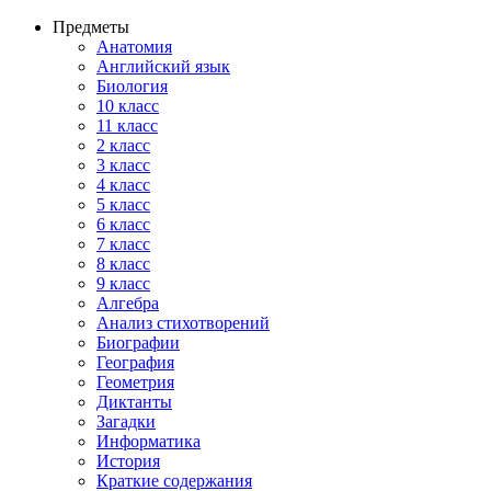
Предметы
Анатомия
Английский язык
Биология
10 класс
11 класс
2 класс
3 класс
4 класс
5 класс
6 класс
7 класс
8 класс
9 класс
Алгебра
Анализ стихотворений
Биографии
География
Геометрия
Диктанты
Загадки
Информатика
История
Краткие содержания