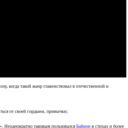
у, когда такой жанр главенствовал в отечественной и
аться от своей гордыни, привычки;
». Неоднократно таковым пользовался
Байрон
в стихах и более