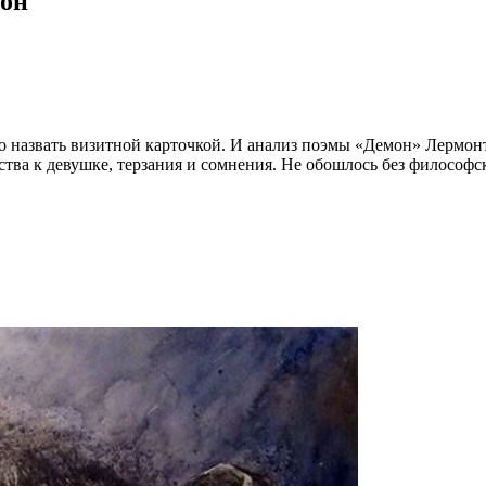
мон"
о назвать визитной карточкой. И анализ поэмы «Демон» Лермонто
тва к девушке, терзания и сомнения. Не обошлось без философс