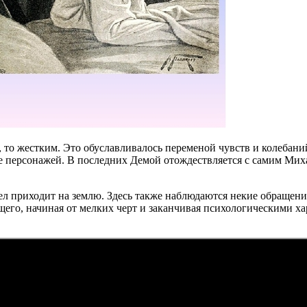
 то жестким. Это обуславливалось переменой чувств и колебан
е персонажей. В последних Демой отождествляется с самим Мих
л приходит на землю. Здесь также наблюдаются некие обращения
щего, начиная от мелких черт и заканчивая психологическими х