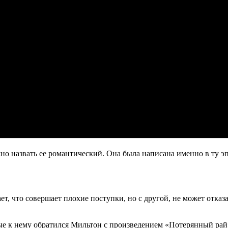
 назвать ее романтический. Она была написана именно в ту эпох
ет, что совершает плохие поступки, но с другой, не может отказ
е к нему обратился Мильтон с произведением «Потерянный рай