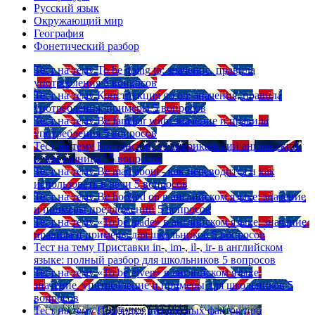
Русский язык
Окружающий мир
География
Фонетический разбор
Тест на тему
To be going to: значение, правила
употребления
5 вопросов
Тест на тему
Конструкция go on: значения, правила
употребления, примеры
5 вопросов
Тест на тему
Be familiar with: значение и правила
употребления
5 вопросов
Тест на тему
Британский vs американский английский:
в чем разница?
5 вопросов
Тест на тему
Be mad about - как переводится и как
использовать в речи
5 вопросов
Тест на тему
Be hooked on в английском языке: значение
и примеры предложений
5 вопросов
Тест на тему
«To be made» в английском языке: значение,
правила и примеры для школьников
5 вопросов
Тест на тему
Приставки in-, im-, il-, ir- в английском
языке: полный разбор для школьников
5 вопросов
Тест на тему
«To be given» в английском языке:
значение, употребление и примеры для школьников
5
вопросов
Тест на тему
Подборка интересных фактов про