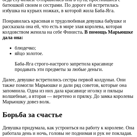
батюшкой своим и сестрами. По дороге ей встретилась
избушка на курьих ножках, в которой жила Баба-Яга.
Понравилась красивая и трудолюбивая девушка бабушке и
рассказала она ей, что есть в мире злая королева, которая
колдовством женила на себе Финиста
. В помощь Марьюшке
дала она:
блюдечко;
яйцо золотое.
Баба-Яга строго-настрого запретила красавице
продавать эти предметы за любые деньги.
Далее, девушке встретились сестры первой колдуньи. Они
также помогли Марьюшке и дали ряд советов, которые она
запомнила. Одна из них дала красавице иголку и пяльцы
волшебные, а вторая — веретено и прялку. До замка королевы
Марьюшку довез волк.
Борьба за счастье
Девушка придумала, как устроиться на работу к королеве. Она
работала день и ночь, головы не поднимая и рук не покладая.