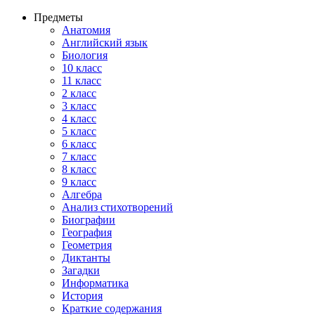
Предметы
Анатомия
Английский язык
Биология
10 класс
11 класс
2 класс
3 класс
4 класс
5 класс
6 класс
7 класс
8 класс
9 класс
Алгебра
Анализ стихотворений
Биографии
География
Геометрия
Диктанты
Загадки
Информатика
История
Краткие содержания