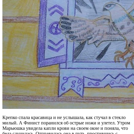
Крепко спала красавица и не услышала, как стучал в стекло
милый. А Финист поранился об острые ножи и улетел. Утром
Марьюшка увидела капли крови на своем окне и поняла, что
беда случилась. Отправилась она в путь, простившись с