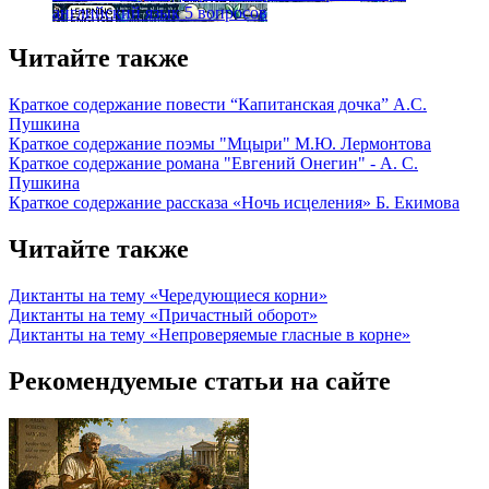
английский язык
5 вопросов
Читайте также
Краткое содержание повести “Капитанская дочка” А.С.
Пушкина
Краткое содержание поэмы "Мцыри" М.Ю. Лермонтова
Краткое содержание романа "Евгений Онегин" - А. С.
Пушкина
Краткое содержание рассказа «Ночь исцеления» Б. Екимова
Читайте также
Диктанты на тему «Чередующиеся корни»
Диктанты на тему «Причастный оборот»
Диктанты на тему «Непроверяемые гласные в корне»
Рекомендуемые статьи на сайте