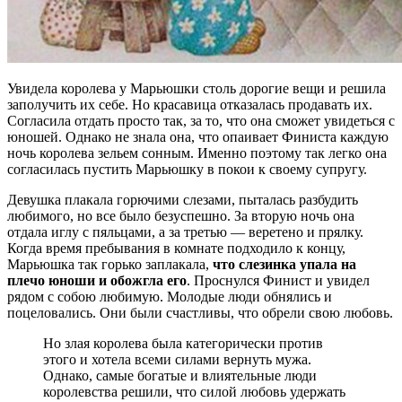
Увидела королева у Марьюшки столь дорогие вещи и решила
заполучить их себе. Но красавица отказалась продавать их.
Согласила отдать просто так, за то, что она сможет увидеться с
юношей. Однако не знала она, что опаивает Финиста каждую
ночь королева зельем сонным. Именно поэтому так легко она
согласилась пустить Марьюшку в покои к своему супругу.
Девушка плакала горючими слезами, пыталась разбудить
любимого, но все было безуспешно. За вторую ночь она
отдала иглу с пяльцами, а за третью — веретено и прялку.
Когда время пребывания в комнате подходило к концу,
Марьюшка так горько заплакала,
что слезинка упала на
плечо юноши и обожгла его
. Проснулся Финист и увидел
рядом с собою любимую. Молодые люди обнялись и
поцеловались. Они были счастливы, что обрели свою любовь.
Но злая королева была категорически против
этого и хотела всеми силами вернуть мужа.
Однако, самые богатые и влиятельные люди
королевства решили, что силой любовь удержать