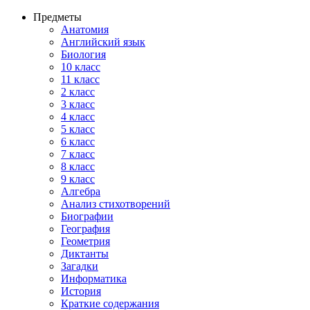
Предметы
Анатомия
Английский язык
Биология
10 класс
11 класс
2 класс
3 класс
4 класс
5 класс
6 класс
7 класс
8 класс
9 класс
Алгебра
Анализ стихотворений
Биографии
География
Геометрия
Диктанты
Загадки
Информатика
История
Краткие содержания