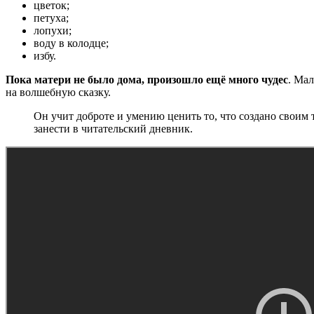
цветок;
петуха;
лопухи;
воду в колодце;
избу.
Пока матери не было дома, произошло ещё много чудес
. Мал
на волшебную сказку.
Он учит доброте и умению ценить то, что создано свои
занести в читательский дневник.