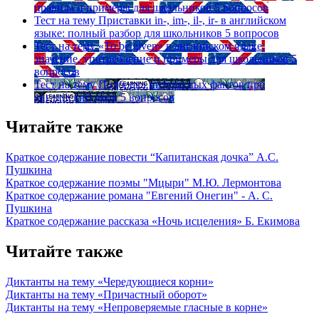
правила и примеры для школьников
5 вопросов
Тест на тему
Приставки in-, im-, il-, ir- в английском
языке: полный разбор для школьников
5 вопросов
Тест на тему
«To be given» в английском языке:
значение, употребление и примеры для школьников
5
вопросов
Тест на тему
Подборка интересных фактов про
английский язык
5 вопросов
Читайте также
Краткое содержание повести “Капитанская дочка” А.С.
Пушкина
Краткое содержание поэмы "Мцыри" М.Ю. Лермонтова
Краткое содержание романа "Евгений Онегин" - А. С.
Пушкина
Краткое содержание рассказа «Ночь исцеления» Б. Екимова
Читайте также
Диктанты на тему «Чередующиеся корни»
Диктанты на тему «Причастный оборот»
Диктанты на тему «Непроверяемые гласные в корне»