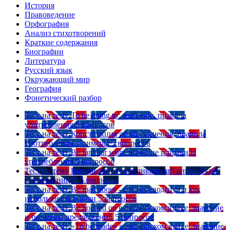
История
Правоведение
Орфография
Анализ стихотворений
Краткие содержания
Биографии
Литература
Русский язык
Окружающий мир
География
Фонетический разбор
Тест на тему
To be going to: значение, правила
употребления
5 вопросов
Тест на тему
Конструкция go on: значения, правила
употребления, примеры
5 вопросов
Тест на тему
Be familiar with: значение и правила
употребления
5 вопросов
Тест на тему
Британский vs американский английский:
в чем разница?
5 вопросов
Тест на тему
Be mad about - как переводится и как
использовать в речи
5 вопросов
Тест на тему
Be hooked on в английском языке: значение
и примеры предложений
5 вопросов
Тест на тему
«To be made» в английском языке: значение,