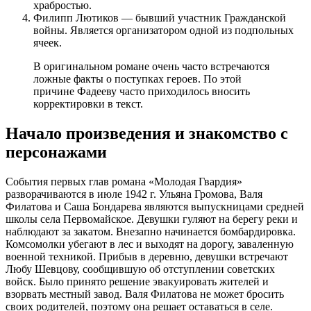
храбростью.
Филипп Лютиков — бывший участник Гражданской
войны. Является организатором одной из подпольных
ячеек.
В оригинальном романе очень часто встречаются
ложные факты о поступках героев. По этой
причине Фадееву часто приходилось вносить
корректировки в текст.
Начало произведения и знакомство с
персонажами
События первых глав романа «Молодая Гвардия»
разворачиваются в июле 1942 г. Ульяна Громова, Валя
Филатова и Саша Бондарева являются выпускницами средней
школы села Первомайское. Девушки гуляют на берегу реки и
наблюдают за закатом. Внезапно начинается бомбардировка.
Комсомолки убегают в лес и выходят на дорогу, заваленную
военной техникой. Прибыв в деревню, девушки встречают
Любу Шевцову, сообщившую об отступлении советских
войск. Было принято решение эвакуировать жителей и
взорвать местный завод. Валя Филатова не может бросить
своих родителей, поэтому она решает оставаться в селе.