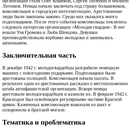
организации стали Олег Кошевой, Сергей Тюленин и Филипп
Лютиков. Немцы начали заключать под стражу большевиков,
комсомольцев и городскую интеллигенцию. Арестованные
люди были закопаны заживо. Среди них оказалось много
подпольщиков. После этого события комсомольцы поклялись
следовать интересам организации «Молодая гвардия». В нее
вошли Уля Громова и Люба Шевцова. Девушки
противодействовали вербовке молодежи и занимались
шпионажем.
Заключительная часть
В декабре 1942 г. молодогвардейцы разграбили немецкую
машину с новогодними подарками. Подпольщики были
арестованы полицией. Комсомольцев начали пытать. В
результате один из арестованных рассказал о местоположении
штаба антифашистской организации. Вскоре немцы
арестовали молодогвардейцев и казнили их. В феврале 1942 г.
Краснодон был освобожден регулярными частями Красной
армии. Казненных комсомольцев выкопали из шахт и
похоронили в братской могиле.
Тематика и проблематика