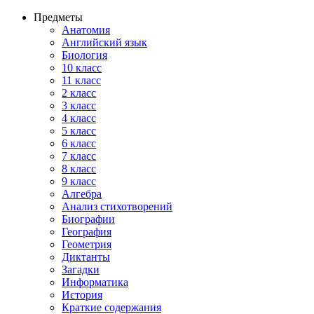
Предметы
Анатомия
Английский язык
Биология
10 класс
11 класс
2 класс
3 класс
4 класс
5 класс
6 класс
7 класс
8 класс
9 класс
Алгебра
Анализ стихотворений
Биографии
География
Геометрия
Диктанты
Загадки
Информатика
История
Краткие содержания