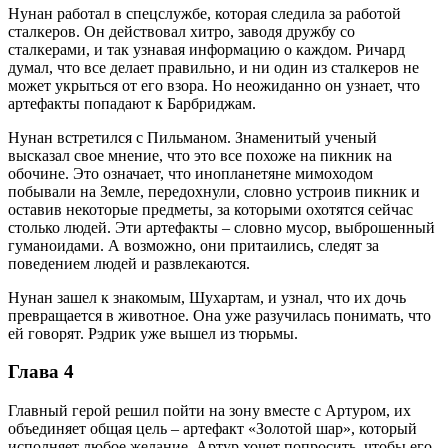
Нунан работал в спецслужбе, которая следила за работой
сталкеров. Он действовал хитро, заводя дружбу со
сталкерами, и так узнавая информацию о каждом. Ричард
думал, что все делает правильно, и ни один из сталкеров не
может укрыться от его взора. Но неожиданно он узнает, что
артефакты попадают к Барбриджам.
Нунан встретился с Пильманом. Знаменитый ученый
высказал свое мнение, что это все похоже на пикник на
обочине. Это означает, что инопланетяне мимоходом
побывали на Земле, передохнули, словно устроив пикник и
оставив некоторые предметы, за которыми охотятся сейчас
столько людей. Эти артефакты – словно мусор, выброшенный
гуманоидами. А возможно, они притаились, следят за
поведением людей и развлекаются.
Нунан зашел к знакомым, Шухартам, и узнал, что их дочь
превращается в животное. Она уже разучилась понимать, что
ей говорят. Рэдрик уже вышел из тюрьмы.
Глава 4
Главный герой решил пойти на зону вместе с Артуром, их
объединяет общая цель – артефакт «Золотой шар», который
исполняет любое желание. Артур хочет попросить, чтобы его