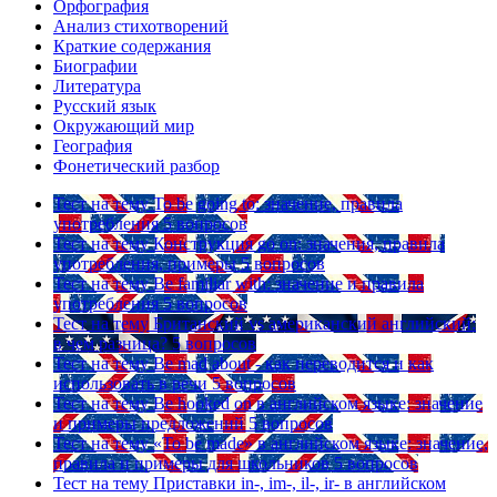
Орфография
Анализ стихотворений
Краткие содержания
Биографии
Литература
Русский язык
Окружающий мир
География
Фонетический разбор
Тест на тему
To be going to: значение, правила
употребления
5 вопросов
Тест на тему
Конструкция go on: значения, правила
употребления, примеры
5 вопросов
Тест на тему
Be familiar with: значение и правила
употребления
5 вопросов
Тест на тему
Британский vs американский английский:
в чем разница?
5 вопросов
Тест на тему
Be mad about - как переводится и как
использовать в речи
5 вопросов
Тест на тему
Be hooked on в английском языке: значение
и примеры предложений
5 вопросов
Тест на тему
«To be made» в английском языке: значение,
правила и примеры для школьников
5 вопросов
Тест на тему
Приставки in-, im-, il-, ir- в английском