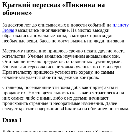
Краткий пересказ «Пикника на
обочине»
За десяток лет до описываемых в повести событий на
планету
Земля
высадились инопланетяне. На местах высадки
образовались аномальные зоны, в которых происходят
необычные вещи. Здесь не могут выжить ни люди, ни звери.
Местному населению пришлось срочно искать другие места
жительства. Ученые занялись изучением аномальных зон.
Они нашли немало предметов, оставленных гуманоидами.
Зонами заинтересовались не только ученые, но и сталкеры.
Правительству пришлось установить охрану, но самым
отчаянным удается обойти надежный контроль.
Сталкеры, посещающие эти зоны добывают артефакты и
продают их. Но эта деятельность сказывается трагически на
них самих: либо с ними, либо с их детьми начинают
происходить странные и необратимые изменения. Далее
следует краткое содержание «Пикника на обочине» по главам.
Глава 1
Действие сюжета разворачиваются в городке Хармонт,