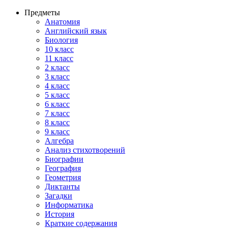
Предметы
Анатомия
Английский язык
Биология
10 класс
11 класс
2 класс
3 класс
4 класс
5 класс
6 класс
7 класс
8 класс
9 класс
Алгебра
Анализ стихотворений
Биографии
География
Геометрия
Диктанты
Загадки
Информатика
История
Краткие содержания