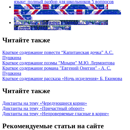
языке: полный разбор для школьников
5 вопросов
Тест на тему
«To be given» в английском языке:
значение, употребление и примеры для школьников
5
вопросов
Тест на тему
Подборка интересных фактов про
английский язык
5 вопросов
Читайте также
Краткое содержание повести “Капитанская дочка” А.С.
Пушкина
Краткое содержание поэмы "Мцыри" М.Ю. Лермонтова
Краткое содержание романа "Евгений Онегин" - А. С.
Пушкина
Краткое содержание рассказа «Ночь исцеления» Б. Екимова
Читайте также
Диктанты на тему «Чередующиеся корни»
Диктанты на тему «Причастный оборот»
Диктанты на тему «Непроверяемые гласные в корне»
Рекомендуемые статьи на сайте