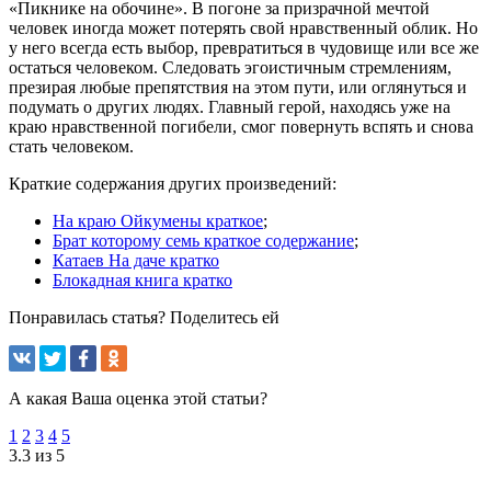
«Пикнике на обочине». В погоне за призрачной мечтой
человек иногда может потерять свой нравственный облик. Но
у него всегда есть выбор, превратиться в чудовище или все же
остаться человеком. Следовать эгоистичным стремлениям,
презирая любые препятствия на этом пути, или оглянуться и
подумать о других людях. Главный герой, находясь уже на
краю нравственной погибели, смог повернуть вспять и снова
стать человеком.
Краткие содержания других произведений:
На краю Ойкумены краткое
;
Брат которому семь краткое содержание
;
Катаев На даче кратко
Блокадная книга кратко
Понравилась статья? Поделитесь ей
А какая Ваша оценка этой статьи?
1
2
3
4
5
3.3 из 5