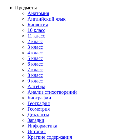
Предметы
Анатомия
Английский язык
Биология
10 класс
11 класс
2 класс
3 класс
4 класс
5 класс
6 класс
7 класс
8 класс
9 класс
Алгебра
Анализ стихотворений
Биографии
География
Геометрия
Диктанты
Загадки
Информатика
История
Краткие содержания