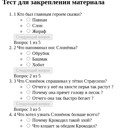
Тест для закрепления материала
1
Кто был главным героем сказки?
Павиан
Слон
Жираф
Следующий вопрос
Вопрос
1
из
5
2
Что напоминал нос Слонёнка?
Обрубок
Башмак
Хобот
Следующий вопрос
Вопрос
2
из
5
3
Что Слонёнок спрашивал у тётки Страусихи?
Отчего у неё на хвосте перья так растут ?
Почему она прячет голову в песок ?
Отчего она так быстро бегает ?
Следующий вопрос
Вопрос
3
из
5
4
Что хотел узнать Слонёнок больше всего?
Почему Крокодил такой злой?
Что кушает за обедом Крокодил?