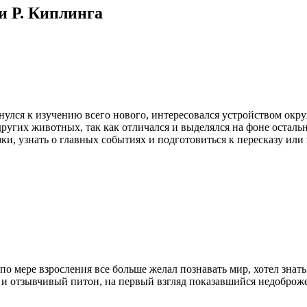
и Р. Киплинга
нулся к изучению всего нового, интересовался устройством окр
 других животных, так как отличался и выделялся на фоне остал
зки, узнать о главных событиях и подготовиться к пересказу ил
 мере взросления все больше желал познавать мир, хотел знать а
й и отзывчивый питон, на первый взгляд показавшийся недоброж