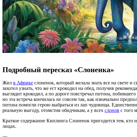
Подробный пересказ «Слоненка»
Жил
в Африке
слоненок, который желала знать все на свете и 
захотел узнать, что же ест крокодил на обед, получив рекоменд
выглядит крокодил, а по дороге повстречал питона, побившего 
но эта встреча кончилась не совсем так, как изначально пред
питона помогли герою выбраться из лап чудовища. Единственное
реальную выгоду, отомстив обидчикам, а у всех
слонов
с того 
Краткое содержание Киплинга Слоненок пригодится тем, кто не
лицах.