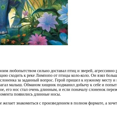
своим любопытством сильно доставал птиц и зверей, агрессивно
ацию сходить к реке Лимпопо от птицы коло-коло. Он взял большо
слоненка за заданный вопрос. Герой пришел к нужному месту и к
полагал малыш. Обманом хищник подманил добычу к себе и попыт
, его нос стал очень длинным, и если поначалу слоненок пережи
момента появились длинные носы.
 желает знакомиться с произведением в полном формате, а хоче