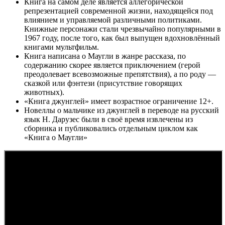
Книга на самом деле является аллегорической
репрезентацией современной жизни, находящейся под
влиянием и управляемой различными политиками.
Книжные персонажи стали чрезвычайно популярными в
1967 году, после того, как был выпущен вдохновлённый
книгами мультфильм.
Книга написана о Маугли в жанре рассказа, по
содержанию скорее является приключением (герой
преодолевает всевозможные препятствия), а по роду —
сказкой или фэнтези (присутствие говорящих
животных).
«Книга джунглей» имеет возрастное ограничение 12+.
Новеллы о мальчике из джунглей в переводе на русский
язык Н. Дарузес были в своё время извлечены из
сборника и публиковались отдельным циклом как
«Книга о Маугли»