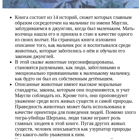
Книга состоит из 14 историй, сюжет которых главным
образом сосредоточен на мальчике по имени Маугли,
заблудившемся в джунглях, когда был маленьким. Мать-
волчица нашла его и приняла в стаю в качестве одного
из своих волчат. На страницах книги изложено
описание того, как мальчик рос и воспитывался среди
животных, которые заботились о нём и обучали его
законам джунглей.
В этой сказке животные персонифицированы,
становятся разумными, как люди, заботливыми и
эмоционально привязанными к маленькому мальчику,
как будто он был их собственным детёнышем.
Описанные животные имеют высокие моральные
стандарты, законы, которым они подчиняются, и учат
Маугли соблюдать их. Кроме того, они проповедуют
уважение среди всех живых существ и самой природы.
Праведность животных может быть использована в
качестве ориентира для поведения людей. Помимо злого
тигра-убийцы Шерхана, люди также играют роль
главных злодеев в этой книге. Пугая других живых
существ, человек описывается как узурпатор природы
без какого-либо уважения к ним.