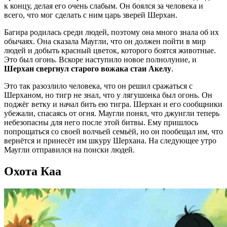
к концу, делая его очень слабым. Он боялся за человека и
всего, что мог сделать с ним царь зверей Шерхан.
Багира родилась среди людей, поэтому она много знала об их
обычаях. Она сказала Маугли, что он должен пойти в мир
людей и добыть красный цветок, которого боятся животные.
Это был огонь. Вскоре наступило новое полнолуние, и
Шерхан свергнул старого вожака стаи Акелу
.
Это так разозлило человека, что он решил сражаться с
Шерханом, но тигр не знал, что у лягушонка был огонь. Он
поджёг ветку и начал бить ею тигра. Шерхан и его сообщники
убежали, спасаясь от огня. Маугли понял, что джунгли теперь
небезопасны для него после этой битвы. Ему пришлось
попрощаться со своей волчьей семьёй, но он пообещал им, что
вернётся и принесёт им шкуру Шерхана. На следующее утро
Маугли отправился на поиски людей.
Охота Каа