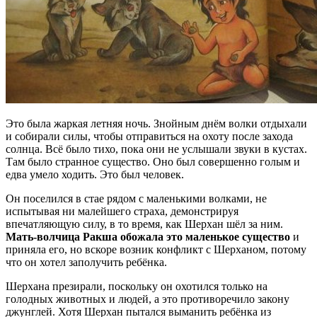
Это была жаркая летняя ночь. Знойным днём волки отдыхали ​​
и собирали силы, чтобы отправиться на охоту после захода
солнца. Всё было тихо, пока они не услышали звуки в кустах.
Там было странное существо. Оно был совершенно голым и
едва умело ходить. Это был человек.
Он поселился в стае рядом с маленькими волками, не
испытывая ни малейшего страха, демонстрируя
впечатляющую силу, в то время, как Шерхан шёл за ним.
Мать-волчица Ракша обожала это маленькое существо
и
приняла его, но вскоре возник конфликт с Шерханом, потому
что он хотел заполучить ребёнка.
Шерхана презирали, поскольку он охотился только на
голодных животных и людей, а это противоречило закону
джунглей. Хотя Шерхан пытался выманить ребёнка из