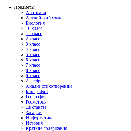
Предметы
Анатомия
Английский язык
Биология
10 класс
11 класс
2 класс
3 класс
4 класс
5 класс
6 класс
7 класс
8 класс
9 класс
Алгебра
Анализ стихотворений
Биографии
География
Геометрия
Диктанты
Загадки
Информатика
История
Краткие содержания