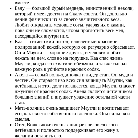
вместе.
Балу — большой бурый медведь, единственный неволк,
который имеет доступ на Скалу совета. Он довольно
ленив физически из-за своего значительного веса.
Любит открывать медовые соты, ударяя их о камни,
пока они не сломаются, чтобы проглотить весь мёд,
находящийся внутри них.
Каа — гигантский питон, наделённый красивой
полированной кожей, которую он регулярно сбрасывает.
Он и Маугли — хорошие друзья, и человек любит
лежать на нём, словно на подушке. Каа спас жизнь
Маугли, когда его схватили обезьяны, а также сыграл
важную роль в убийстве красных собак.
Акела — серый волк-одиночка и лидер стаи. Он мудр и
честен. Он старался изо всех сил защищать Маугли, как
детёныша, и этот долг погашается, когда Маугли спасает
джунгли от красных собак. Акела является источником
больших знаний и внушает уважение остальной части
стаи.
Мать-волчица очень защищает Маугли и воспитывает
его, как своего собственного волчонка. Она сильная и
смелая.
Отец Волк также очень защищает человеческого
детёныша и полностью поддерживает его жену в
желании оставить его.