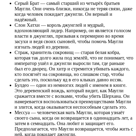
Серый Брат — самый старший из четырёх братьев
Маугли. Они очень близки, никогда не теряя связи, даже
когда человек покидает джунгли. Он верный и
надёжный.
Слон Хатхи — король джунглей и мудрый,
вдохновляющий лидер. Например, он является голосом
власти в джунглях, призывая к перемирию во время
засухи и ведя своих сыновей, чтобы помочь Маугли
изгнать людей из деревни.
Страж, хранитель сокровищ — старая белая кобра,
которая так долго жила под землёй, что не понимает, что
император ушёл и джунгли выросли там, где раньше
был его дворец. Он хитр и стремится убивать каждого,
кто посягнёт на сокровища, но слишком стар, чтобы
сделать это, поскольку яд в его клыках давно иссяк.
Булдео — один из немногих людей с именем в книге.
Это деревенский вождь, который видит, как Маугли
сражается вместе с волками, чтобы убить Шерхана. Он
намеревается воспользоваться преимуществами Маугли
и злится, когда оказывается неспособным сделать это.
Мессуа — человеческая мать Маугли, которая узнаёт
своего сына, когда он возвращается в одиннадцать лет, а
затем в семнадцать. Она любит и защищает его.
Предполагается, что Маугли возвращается, чтобы жить с
ней, когда покидает джунгли.