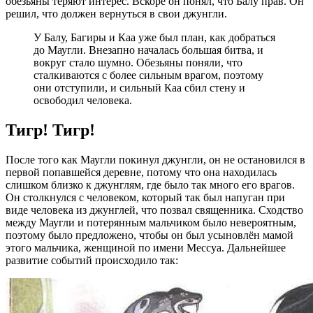
обезьяны теряют интерес. Вскоре он понял, что Балу прав. Он
решил, что должен вернуться в свои джунгли.
У Балу, Багиры и Каа уже был план, как добраться
до Маугли. Внезапно началась большая битва, и
вокруг стало шумно. Обезьяны поняли, что
сталкиваются с более сильным врагом, поэтому
они отступили, и сильный Каа сбил стену и
освободил человека.
Тигр! Тигр!
После того как Маугли покинул джунгли, он не остановился в
первой попавшейся деревне, потому что она находилась
слишком близко к джунглям, где было так много его врагов.
Он столкнулся с человеком, который так был напуган при
виде человека из джунглей, что позвал священника. Сходство
между Маугли и потерянным мальчиком было невероятным,
поэтому было предложено, чтобы он был усыновлён мамой
этого мальчика, женщиной по имени Мессуа. Дальнейшее
развитие событий происходило так: