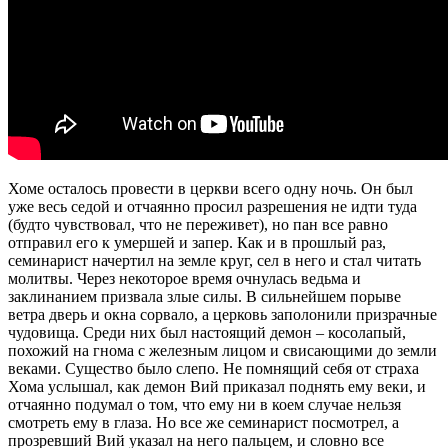
Хоме осталось провести в церкви всего одну ночь. Он был
уже весь седой и отчаянно просил разрешения не идти туда
(будто чувствовал, что не переживет), но пан все равно
отправил его к умершей и запер. Как и в прошлый раз,
семинарист начертил на земле круг, сел в него и стал читать
молитвы. Через некоторое время очнулась ведьма и
заклинанием призвала злые силы. В сильнейшем порыве
ветра дверь и окна сорвало, а церковь заполонили призрачные
чудовища. Среди них был настоящий демон – косолапый,
похожий на гнома с железным лицом и свисающими до земли
веками. Существо было слепо. Не помнящий себя от страха
Хома услышал, как демон Вий приказал поднять ему веки, и
отчаянно подумал о том, что ему ни в коем случае нельзя
смотреть ему в глаза. Но все же семинарист посмотрел, а
прозревший Вий указал на него пальцем, и словно все