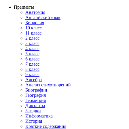
Предметы
Анатомия
Английский язык
Биология
10 класс
11 класс
2 класс
3 класс
4 класс
5 класс
6 класс
7 класс
8 класс
9 класс
Алгебра
Анализ стихотворений
Биографии
География
Геометрия
Диктанты
Загадки
Информатика
История
Краткие содержания