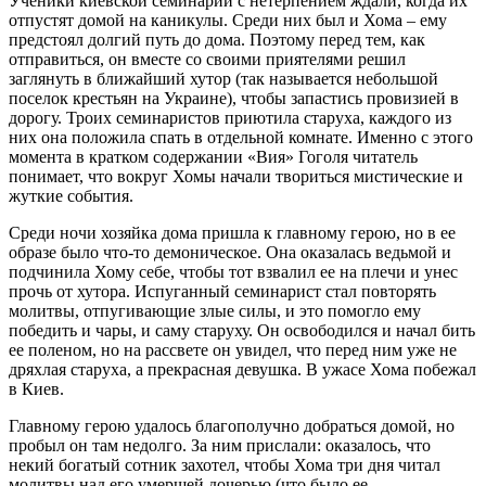
Ученики киевской семинарии с нетерпением ждали, когда их
отпустят домой на каникулы. Среди них был и Хома – ему
предстоял долгий путь до дома. Поэтому перед тем, как
отправиться, он вместе со своими приятелями решил
заглянуть в ближайший хутор (так называется небольшой
поселок крестьян на Украине), чтобы запастись провизией в
дорогу. Троих семинаристов приютила старуха, каждого из
них она положила спать в отдельной комнате. Именно с этого
момента в кратком содержании «Вия» Гоголя читатель
понимает, что вокруг Хомы начали твориться мистические и
жуткие события.
Среди ночи хозяйка дома пришла к главному герою, но в ее
образе было что-то демоническое. Она оказалась ведьмой и
подчинила Хому себе, чтобы тот взвалил ее на плечи и унес
прочь от хутора. Испуганный семинарист стал повторять
молитвы, отпугивающие злые силы, и это помогло ему
победить и чары, и саму старуху. Он освободился и начал бить
ее поленом, но на рассвете он увидел, что перед ним уже не
дряхлая старуха, а прекрасная девушка. В ужасе Хома побежал
в Киев.
Главному герою удалось благополучно добраться домой, но
пробыл он там недолго. За ним прислали: оказалось, что
некий богатый сотник захотел, чтобы Хома три дня читал
молитвы над его умершей дочерью (что было ее