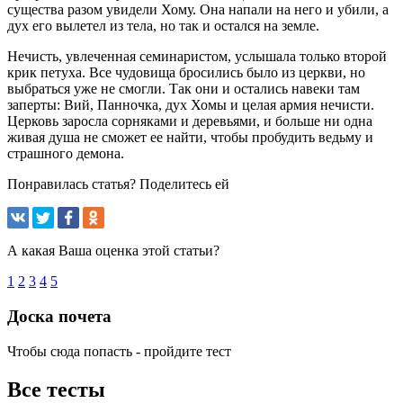
существа разом увидели Хому. Она напали на него и убили, а
дух его вылетел из тела, но так и остался на земле.
Нечисть, увлеченная семинаристом, услышала только второй
крик петуха. Все чудовища бросились было из церкви, но
выбраться уже не смогли. Так они и остались навеки там
заперты: Вий, Панночка, дух Хомы и целая армия нечисти.
Церковь заросла сорняками и деревьями, и больше ни одна
живая душа не сможет ее найти, чтобы пробудить ведьму и
страшного демона.
Понравилась статья? Поделитесь ей
А какая Ваша оценка этой статьи?
1
2
3
4
5
Доска почета
Чтобы сюда попасть - пройдите тест
Все тесты