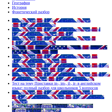
География
История
Фонетический разбор
Тест на тему
To be going to: значение, правила
употребления
5 вопросов
Тест на тему
Конструкция go on: значения, правила
употребления, примеры
5 вопросов
Тест на тему
Be familiar with: значение и правила
употребления
5 вопросов
Тест на тему
Британский vs американский английский:
в чем разница?
5 вопросов
Тест на тему
Be mad about - как переводится и как
использовать в речи
5 вопросов
Тест на тему
Be hooked on в английском языке: значение
и примеры предложений
5 вопросов
Тест на тему
«To be made» в английском языке: значение,
правила и примеры для школьников
5 вопросов
Тест на тему
Приставки in-, im-, il-, ir- в английском
языке: полный разбор для школьников
5 вопросов
Тест на тему
«To be given» в английском языке:
значение, употребление и примеры для школьников
5
вопросов
Тест на тему
Подборка интересных фактов про
английский язык
5 вопросов