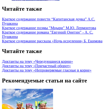
Читайте также
Краткое содержание повести “Капитанская дочка” А.С.
Пушкина
Краткое содержание поэмы "Мцыри" М.Ю. Лермонтова
Краткое содержание романа "Евгений Онегин" - А. С.
Пушкина
Краткое содержание рассказа «Ночь исцеления» Б. Екимова
Читайте также
Диктанты на тему «Чередующиеся корни»
Диктанты на тему «Причастный оборот»
Диктанты на тему «Непроверяемые гласные в корне»
Рекомендуемые статьи на сайте