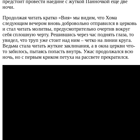
предстоит провести наедине с жуткой Панночкой еще две
ночи.
Продолжая читать кратко «Вия» мы видим, что Хома
следующим вечером вновь добровольно отправился в церковь
и стал читать молитвы, предусмотрительно очертив вокруг
себя сплошную черту. Решившись через час поднять глаза, то
увидел, что труп уже стоит над ним – четко на линии круга.
Ведьма стала читать жуткие заклинания, а в окна церкви что-
то забилось, пытаясь попасть внутрь. Ужас продолжался всю
ночь, но с первым криком петуха на рассвете прекратился.