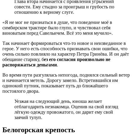
Глава втора начинается с проявления угрызений
совести. Ему стыдно за проигрыш и грубость по
отношению к верному слуге.
«Я не мог не признаться в душе, что поведение моё в
симбирском трактире было глупо, и чувствовал себя
виноватым перед Савельичем. Всё это меня мучило».
Так начинает формироваться что-то новое и неизведанное в
герое. У него есть способность признавать свои ошибки, что
очень сильно повлияло на характер Петра Гринёва. И он даёт
обещание старику, б
ез его согласия произвольно не
распоряжаться деньгами
.
Во время пути разгулялась непогода, поднялся сильный ветер
и начинается метель. Дорогу замело. Встретившийся им
одинокий путник, показывает путь до ближайшего
постоялого двора.
Уезжая на следующий день, юноша желает
отблагодарить незнакомца. Оценив на свой взгляд
лёгкую одежду провожатого, он дарит ему свой
заячий тулуп.
Белогорская крепость