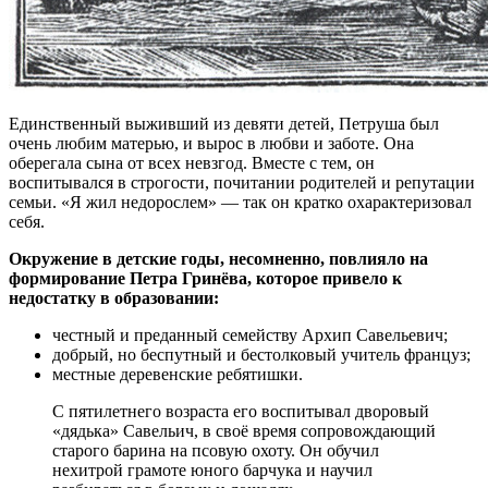
Единственный выживший из девяти детей, Петруша был
очень любим матерью, и вырос в любви и заботе. Она
оберегала сына от всех невзгод. Вместе с тем, он
воспитывался в строгости, почитании родителей и репутации
семьи. «Я жил недорослем» — так он кратко охарактеризовал
себя.
Окружение в детские годы, несомненно, повлияло на
формирование Петра Гринёва, которое привело к
недостатку в образовании:
честный и преданный семейству Архип Савельевич;
добрый, но беспутный и бестолковый учитель француз;
местные деревенские ребятишки.
С пятилетнего возраста его воспитывал дворовый
«дядька» Савельич, в своё время сопровождающий
старого барина на псовую охоту. Он обучил
нехитрой грамоте юного барчука и научил