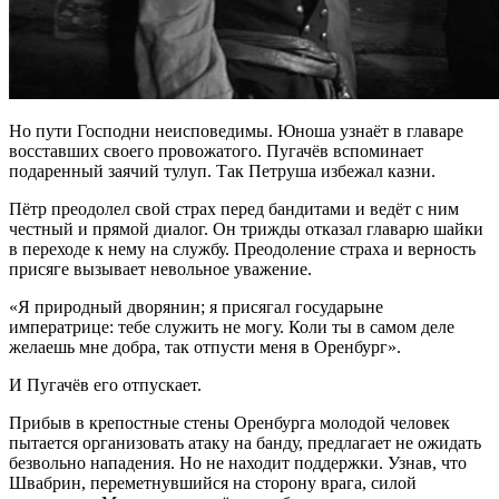
Но пути Господни неисповедимы. Юноша узнаёт в главаре
восставших своего провожатого. Пугачёв вспоминает
подаренный заячий тулуп. Так Петруша избежал казни.
Пётр преодолел свой страх перед бандитами и ведёт с ним
честный и прямой диалог. Он трижды отказал главарю шайки
в переходе к нему на службу. Преодоление страха и верность
присяге вызывает невольное уважение.
«Я природный дворянин; я присягал государыне
императрице: тебе служить не могу. Коли ты в самом деле
желаешь мне добра, так отпусти меня в Оренбург».
И Пугачёв его отпускает.
Прибыв в крепостные стены Оренбурга молодой человек
пытается организовать атаку на банду, предлагает не ожидать
безвольно нападения. Но не находит поддержки. Узнав, что
Швабрин, переметнувшийся на сторону врага, силой