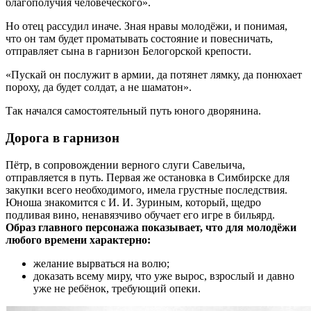
благополучия человеческого».
Но отец рассудил иначе. Зная нравы молодёжи, и понимая,
что он там будет проматывать состояние и повесничать,
отправляет сына в гарнизон Белогорской крепости.
«Пускай он послужит в армии, да потянет лямку, да понюхает
пороху, да будет солдат, а не шаматон».
Так начался самостоятельный путь юного дворянина.
Дорога в гарнизон
Пётр, в сопровождении верного слуги Савельича,
отправляется в путь. Первая же остановка в Симбирске для
закупки всего необходимого, имела грустные последствия.
Юноша знакомится с И. И. Зуриным, который, щедро
подливая вино, ненавязчиво обучает его игре в бильярд.
Образ главного персонажа показывает, что для молодёжи
любого времени характерно:
желание вырваться на волю;
доказать всему миру, что уже вырос, взрослый и давно
уже не ребёнок, требующий опеки.