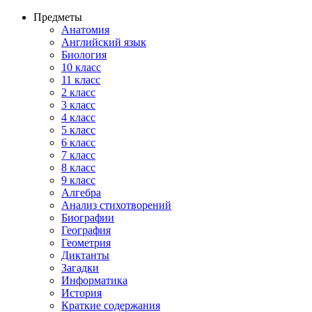
Предметы
Анатомия
Английский язык
Биология
10 класс
11 класс
2 класс
3 класс
4 класс
5 класс
6 класс
7 класс
8 класс
9 класс
Алгебра
Анализ стихотворений
Биографии
География
Геометрия
Диктанты
Загадки
Информатика
История
Краткие содержания