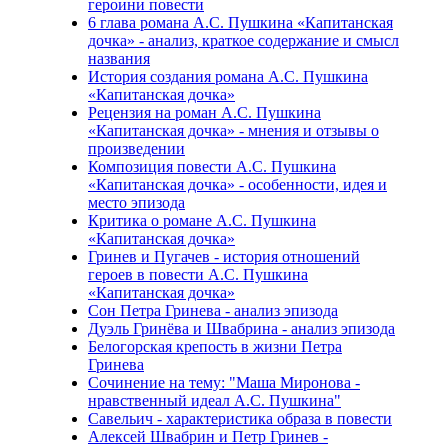
героини повести
6 глава романа А.С. Пушкина «Капитанская
дочка» - анализ, краткое содержание и смысл
названия
История создания романа А.С. Пушкина
«Капитанская дочка»
Рецензия на роман А.С. Пушкина
«Капитанская дочка» - мнения и отзывы о
произведении
Композиция повести А.С. Пушкина
«Капитанская дочка» - особенности, идея и
место эпизода
Критика о романе А.С. Пушкина
«Капитанская дочка»
Гринев
и Пугачев - история отношений
героев в повести А.С. Пушкина
«Капитанская дочка»
Сон Петра Гринева - анализ эпизода
Дуэль Гринёва и Швабрина - анализ эпизода
Белогорская крепость в жизни Петра
Гринева
Сочинение на тему: "Маша Миронова -
нравственный идеал А.С. Пушкина"
Савельич - характеристика образа в повести
Алексей Швабрин и Петр Гринев -