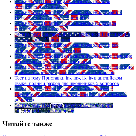
Тест на тему
To be going to: значение, правила
употребления
5 вопросов
Тест на тему
Конструкция go on: значения, правила
употребления, примеры
5 вопросов
Тест на тему
Be familiar with: значение и правила
употребления
5 вопросов
Тест на тему
Британский vs американский английский:
в чем разница?
5 вопросов
Тест на тему
Be mad about - как переводится и как
использовать в речи
5 вопросов
Тест на тему
Be hooked on в английском языке: значение
и примеры предложений
5 вопросов
Тест на тему
«To be made» в английском языке: значение,
правила и примеры для школьников
5 вопросов
Тест на тему
Приставки in-, im-, il-, ir- в английском
языке: полный разбор для школьников
5 вопросов
Тест на тему
«To be given» в английском языке:
значение, употребление и примеры для школьников
5
вопросов
Тест на тему
Подборка интересных фактов про
английский язык
5 вопросов
Читайте также