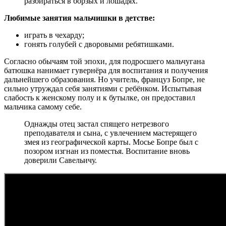
разбираться в борзых и лошадях.
Любимые занятия мальчишки в детстве:
играть в чехарду;
гонять голубей с дворовыми ребятишками.
Согласно обычаям той эпохи, для подросшего мальчугана
батюшка нанимает гувернёра для воспитания и получения
дальнейшего образования. Но учитель, француз Бопре, не
сильно утруждал себя занятиями с ребёнком. Испытывая
слабость к женскому полу и к бутылке, он предоставил
мальчика самому себе.
Однажды отец застал спящего нетрезвого
преподавателя и сына, с увлечением мастерящего
змея из географической карты. Мосье Бопре был с
позором изгнан из поместья. Воспитание вновь
доверили Савельичу.