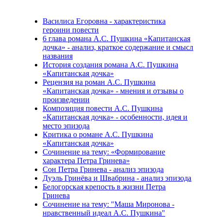
Василиса Егоровна - характеристика
героини повести
6 глава романа А.С. Пушкина «Капитанская
дочка» - анализ, краткое содержание и смысл
названия
История создания романа А.С. Пушкина
«Капитанская дочка»
Рецензия на роман А.С. Пушкина
«Капитанская дочка» - мнения и отзывы о
произведении
Композиция повести А.С. Пушкина
«Капитанская дочка» - особенности, идея и
место эпизода
Критика о романе А.С. Пушкина
«Капитанская дочка»
Сочинение на тему: «Формирование
характера Петра Гринева»
Сон Петра Гринева - анализ эпизода
Дуэль Гринёва и Швабрина - анализ эпизода
Белогорская крепость в жизни Петра
Гринева
Сочинение на тему: "Маша Миронова -
нравственный идеал А.С. Пушкина"