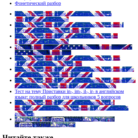
Фонетический разбор
Тест на тему
To be going to: значение, правила
употребления
5 вопросов
Тест на тему
Конструкция go on: значения, правила
употребления, примеры
5 вопросов
Тест на тему
Be familiar with: значение и правила
употребления
5 вопросов
Тест на тему
Британский vs американский английский:
в чем разница?
5 вопросов
Тест на тему
Be mad about - как переводится и как
использовать в речи
5 вопросов
Тест на тему
Be hooked on в английском языке: значение
и примеры предложений
5 вопросов
Тест на тему
«To be made» в английском языке: значение,
правила и примеры для школьников
5 вопросов
Тест на тему
Приставки in-, im-, il-, ir- в английском
языке: полный разбор для школьников
5 вопросов
Тест на тему
«To be given» в английском языке:
значение, употребление и примеры для школьников
5
вопросов
Тест на тему
Подборка интересных фактов про
английский язык
5 вопросов
Читайте также