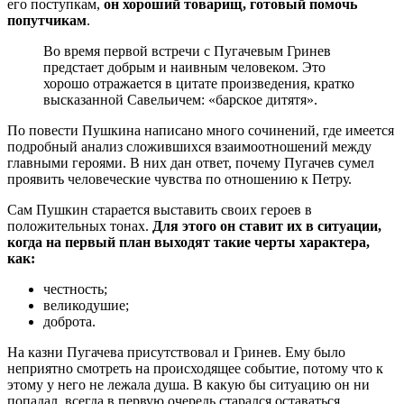
его поступкам,
он хороший товарищ, готовый помочь
попутчикам
.
Во время первой встречи с Пугачевым Гринев
предстает добрым и наивным человеком. Это
хорошо отражается в цитате произведения, кратко
высказанной Савельичем: «барское дитятя».
По повести Пушкина написано много сочинений, где имеется
подробный анализ сложившихся взаимоотношений между
главными героями. В них дан ответ, почему Пугачев сумел
проявить человеческие чувства по отношению к Петру.
Сам Пушкин старается выставить своих героев в
положительных тонах.
Для этого он ставит их в ситуации,
когда на первый план выходят такие черты характера,
как:
честность;
великодушие;
доброта.
На казни Пугачева присутствовал и Гринев. Ему было
неприятно смотреть на происходящее событие, потому что к
этому у него не лежала душа. В какую бы ситуацию он ни
попадал, всегда в первую очередь старался оставаться