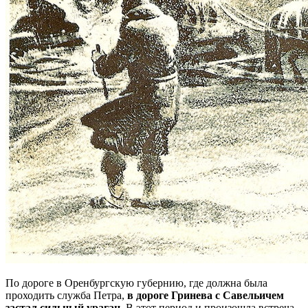
По дороге в Оренбургскую губернию, где должна была
проходить служба Петра,
в дороге Гринева с Савельичем
застал сильный ураган
. В этот период и произошла встреча