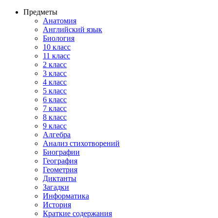
Предметы
Анатомия
Английский язык
Биология
10 класс
11 класс
2 класс
3 класс
4 класс
5 класс
6 класс
7 класс
8 класс
9 класс
Алгебра
Анализ стихотворений
Биографии
География
Геометрия
Диктанты
Загадки
Информатика
История
Краткие содержания