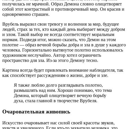
получилась не мрачной. Образ Демона словно олицетворяет
собой этот контрастный и противоречивый мир. Он красив и
одновременно страшен.
Врубель выразил свои тревогу и волнения за мир, будущее
людей, страх за тех, кто каждый день выбирает между добром
и злом. Такой выбор не всегда соответствует моральным
нормам. Подведя итог, можно сказать, что Демон на этом
полотне — образ вечной борьбы добра и зла в душе у каждого
человека. Горизонтально вытянутое полотно использовалось
художником неслучайно. Автор хотел ограничить
пространство для зла. Из-за этого Демону тесно.
Картина всегда будет привлекать внимание наблюдателя, так
как способствует рассуждениям о жизни, добре и зле.
Я также люблю долго разглядывать полотно,
размышлять над ним. Хорошо понимаю, что тема
Демона, который олицетворяет вечную борьбу
духа, стала главной в творчестве Врубеля.
Очаровательная живопись
Искусство очаровывает нас силой своей красоты звуков,
чувств и увиденного. Если что-то захватило человека, это