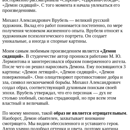
«Демон сидящий». С того момента я начала увлекаться его
произведениями.
Михаил Александрович Врубель — великий русский
художник. Вклад его работ понимается постепенно, по мере
получения человеком жизненного опыта. Врубеля относят к
художникам психологического портрета. Он создает
уникальные, а иногда и спорные картины.
Моим самым любимым произведением является
«Демон
сидящий»
. В студенчестве автор проникся работами М. Ю.
Лермонтова и заинтересовался образом поверженного ангела.
После чего он решил нарисовать Демона. Ему посвящаются 3
картины: «Демон летящий», «Демон сидящий», «Демон
поверженный». Они олицетворяют противостояние добра и
зла, символ нескончаемой борьбы. Михаил Александрович
создал образ, соответствующий духовным поискам своей
эпохи. Врубель утверждал, что его персонаж — дух не
столько злобный, сколько страдающий, но при всем этом
властный и величавый.
По моему мнению, такой
образ не является отрицательным
.
Наоборот, Демон обаятелен, захватывает внимание
смотрящего. Мы видим обессиленного и уставшего героя.
Автор удачно подобрал оттенки и цвета, поэтому картина