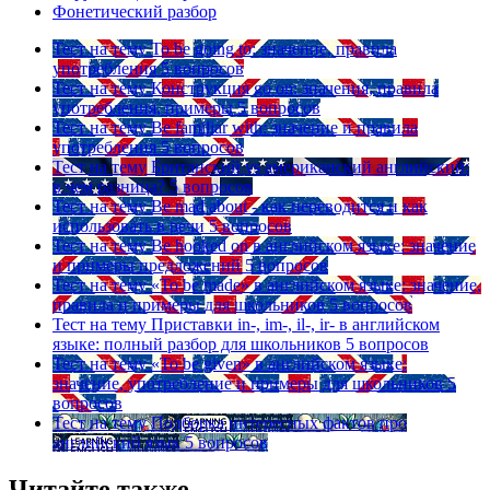
Фонетический разбор
Тест на тему
To be going to: значение, правила
употребления
5 вопросов
Тест на тему
Конструкция go on: значения, правила
употребления, примеры
5 вопросов
Тест на тему
Be familiar with: значение и правила
употребления
5 вопросов
Тест на тему
Британский vs американский английский:
в чем разница?
5 вопросов
Тест на тему
Be mad about - как переводится и как
использовать в речи
5 вопросов
Тест на тему
Be hooked on в английском языке: значение
и примеры предложений
5 вопросов
Тест на тему
«To be made» в английском языке: значение,
правила и примеры для школьников
5 вопросов
Тест на тему
Приставки in-, im-, il-, ir- в английском
языке: полный разбор для школьников
5 вопросов
Тест на тему
«To be given» в английском языке:
значение, употребление и примеры для школьников
5
вопросов
Тест на тему
Подборка интересных фактов про
английский язык
5 вопросов
Читайте также