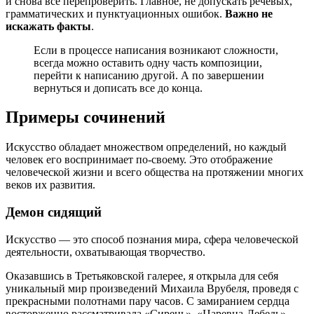
и снова все перепроверить. Главное, не допускать речевых,
грамматических и пунктуационных ошибок.
Важно не
искажать факты
.
Если в процессе написания возникают сложности,
всегда можно оставить одну часть композиции,
перейти к написанию другой. А по завершении
вернуться и дописать все до конца.
Примеры сочинений
Искусство обладает множеством определений, но каждый
человек его воспринимает по-своему. Это отображение
человеческой жизни и всего общества на протяжении многих
веков их развития.
Демон сидящий
Искусство — это способ познания мира, сфера человеческой
деятельности, охватывающая творчество.
Оказавшись в Третьяковской галерее, я открыла для себя
уникальный мир произведений Михаила Врубеля, проведя с
прекрасными полотнами пару часов. С замиранием сердца
восторженно рассматривала «Сирень», «Царевна-Лебедь»,