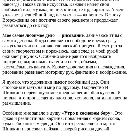
навсегда. Такова сила искусства. Каждый имеет свой
любимый вид: музыка, пение, книги, театр, картины. А меня
увлекает древнейший вид искусства — живопись. В эпоху
Возрождения она достигла своего расцвета и продолжает
развиваться до сих пор.
Моё самое любимое дело — рисование
. Занимаюсь этим с
самого детства. Когда появляется свободное время, сразу
сажусь за стол и начинаю творческий процесс. Я смотрю за
своим творчеством и поражаюсь, как вслед за моей рукой
оживает рисунок. Особенно мне нравится изображать
портреты, вырисовывать тени и света, объемы,
растушёвывать картину. Кроме удовольствия и наслаждения,
рисование развивает моторику рук, фантазию и воображение.
Я думаю, что художники имеют особенный дар. Они
способны видеть наш мир по-другому. Творчество И.
Шишкина перевернуло мое представление об искусстве. Я
поняла, что произведения вдохновляют меня, наталкивают на
размышление.
Особенно мне запало в душу
«Утро в сосновом бору»
. Это
яркая и реалистичная картина: поваленная с корнем сосна,
куда взбираются медведи. Она интересна еще и тем, что
Шишкин нарисовал пейзаж, а зверей рисовал другой