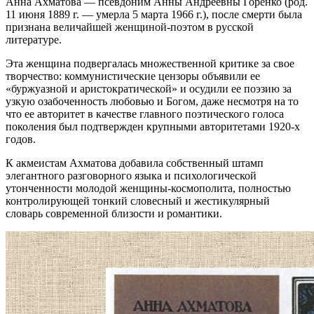
Анна Ахматова — псевдоним Анны Андреевны Горенко (род.
11 июня 1889 г. — умерла 5 марта 1966 г.), после смерти была
признана величайшей женщиной-поэтом в русской
литературе.
Эта женщина подвергалась множественной критике за свое
творчество: коммунистические цензоры объявили ее
«буржуазной и аристократической» и осудили ее поэзию за
узкую озабоченность любовью и Богом, даже несмотря на то
что ее авторитет в качестве главного поэтического голоса
поколения был подтвержден крупными авторитетами 1920-х
годов.
К акмеистам Ахматова добавила собственный штамп
элегантного разговорного языка и психологической
утонченности молодой женщины-космополита, полностью
контролирующей тонкий словесный и жестикулярный
словарь современной близости и романтики.