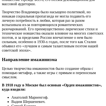
массовой аудитории.
Творчество Владимира было насыщено политикой, но
никакая социальная пропаганда не могла подавить его
личную потребность в любви, которая раз за разом
вспыхивала из-за повторяющихся романтических
разочарований. Его преимущественно лирические стихи и
технические новшества оказали влияние на многих советских
поэтов, и за пределами России впечатление о нем было
сильным, особенно в 1930-х годах, после того как Сталин
объявил его «лучшим и самым талантливым поэтом нашей
советской эпохи».
Направление имажинизма
Целью творчества имажинистов было создание образа с
помощью метафор, а также игры с прямым и переносным
смыслом.
В 1918 году в Москве был основан «Орден имажинистов»,
куда входили:
Анатолий Мариенгоф.
Вадим Шершеневич.
Сергей Есенин.