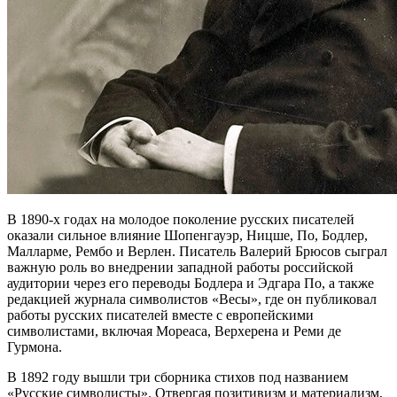
В 1890-х годах на молодое поколение русских писателей
оказали сильное влияние Шопенгауэр, Ницше, По, Бодлер,
Малларме, Рембо и Верлен. Писатель Валерий Брюсов сыграл
важную роль во внедрении западной работы российской
аудитории через его переводы Бодлера и Эдгара По, а также
редакцией журнала символистов «Весы», где он публиковал
работы русских писателей вместе с европейскими
символистами, включая Мореаса, Верхерена и Реми де
Гурмона.
В 1892 году вышли три сборника стихов под названием
«Русские символисты». Отвергая позитивизм и материализм,