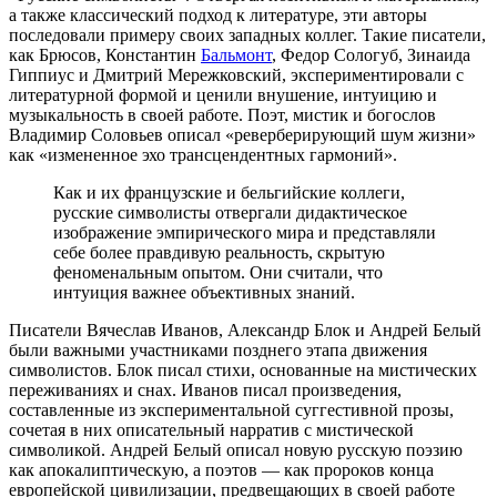
а также классический подход к литературе, эти авторы
последовали примеру своих западных коллег. Такие писатели,
как Брюсов, Константин
Бальмонт
, Федор Сологуб, Зинаида
Гиппиус и Дмитрий Мережковский, экспериментировали с
литературной формой и ценили внушение, интуицию и
музыкальность в своей работе. Поэт, мистик и богослов
Владимир Соловьев описал «реверберирующий шум жизни»
как «измененное эхо трансцендентных гармоний».
Как и их французские и бельгийские коллеги,
русские символисты отвергали дидактическое
изображение эмпирического мира и представляли
себе более правдивую реальность, скрытую
феноменальным опытом. Они считали, что
интуиция важнее объективных знаний.
Писатели Вячеслав Иванов, Александр Блок и Андрей Белый
были важными участниками позднего этапа движения
символистов. Блок писал стихи, основанные на мистических
переживаниях и снах. Иванов писал произведения,
составленные из экспериментальной суггестивной прозы,
сочетая в них описательный нарратив с мистической
символикой. Андрей Белый описал новую русскую поэзию
как апокалиптическую, а поэтов — как пророков конца
европейской цивилизации, предвещающих в своей работе