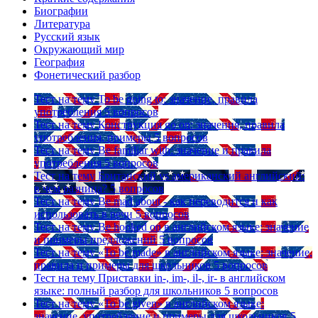
Биографии
Литература
Русский язык
Окружающий мир
География
Фонетический разбор
Тест на тему
To be going to: значение, правила
употребления
5 вопросов
Тест на тему
Конструкция go on: значения, правила
употребления, примеры
5 вопросов
Тест на тему
Be familiar with: значение и правила
употребления
5 вопросов
Тест на тему
Британский vs американский английский:
в чем разница?
5 вопросов
Тест на тему
Be mad about - как переводится и как
использовать в речи
5 вопросов
Тест на тему
Be hooked on в английском языке: значение
и примеры предложений
5 вопросов
Тест на тему
«To be made» в английском языке: значение,
правила и примеры для школьников
5 вопросов
Тест на тему
Приставки in-, im-, il-, ir- в английском
языке: полный разбор для школьников
5 вопросов
Тест на тему
«To be given» в английском языке:
значение, употребление и примеры для школьников
5