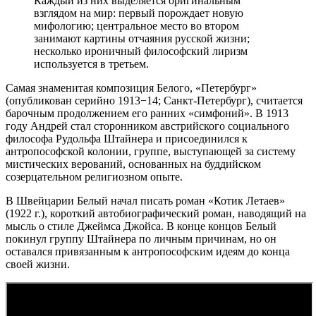
Каждый из них выделяется оригинальным
взглядом на мир: первый порождает новую
мифологию; центральное место во втором
занимают картины отчаяния русской жизни;
несколько ироничный философский лиризм
используется в третьем.
Самая знаменитая композиция Белого, «Петербург»
(опубликован серийно 1913−14; Санкт-Петербург), считается
барочным продолжением его ранних «симфоний». В 1913
году Андрей стал сторонником австрийского социального
философа Рудольфа Штайнера и присоединился к
антропософской колонии, группе, выступающей за систему
мистических верований, основанных на буддийском
созерцательном религиозном опыте.
В Швейцарии Белый начал писать роман «Котик Летаев»
(1922 г.), короткий автобиографический роман, наводящий на
мысль о стиле Джеймса Джойса. В конце концов Белый
покинул группу Штайнера по личным причинам, но он
оставался привязанным к антропософским идеям до конца
своей жизни.