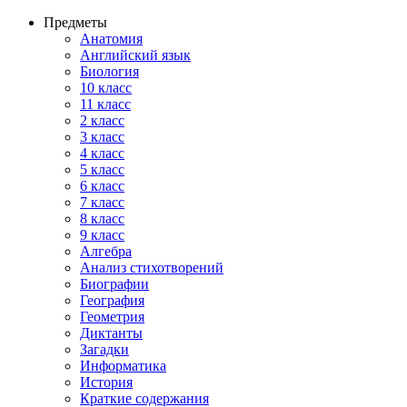
Предметы
Анатомия
Английский язык
Биология
10 класс
11 класс
2 класс
3 класс
4 класс
5 класс
6 класс
7 класс
8 класс
9 класс
Алгебра
Анализ стихотворений
Биографии
География
Геометрия
Диктанты
Загадки
Информатика
История
Краткие содержания