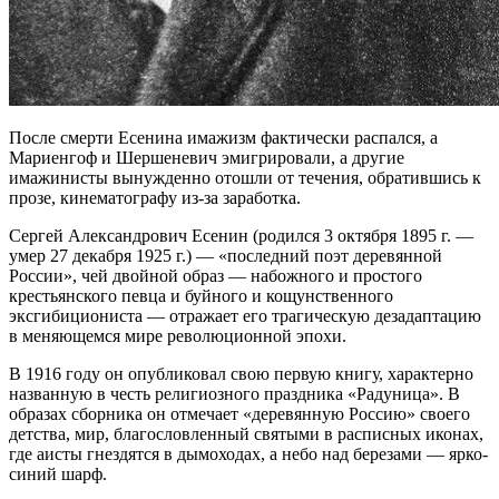
После смерти Есенина имажизм фактически распался, а
Мариенгоф и Шершеневич эмигрировали, а другие
имажинисты вынужденно отошли от течения, обратившись к
прозе, кинематографу из-за заработка.
Сергей Александрович Есенин (родился 3 октября 1895 г. —
умер 27 декабря 1925 г.) — «последний поэт деревянной
России», чей двойной образ — набожного и простого
крестьянского певца и буйного и кощунственного
эксгибициониста — отражает его трагическую дезадаптацию
в меняющемся мире революционной эпохи.
В 1916 году он опубликовал свою первую книгу, характерно
названную в честь религиозного праздника «Радуница». В
образах сборника он отмечает «деревянную Россию» своего
детства, мир, благословленный святыми в расписных иконах,
где аисты гнездятся в дымоходах, а небо над березами — ярко-
синий шарф.