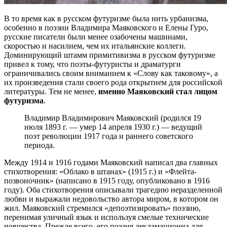
В то время как в русском футуризме была нить урбанизма,
особенно в поэзии Владимира Маяковского и Елены Гуро,
русские писатели были менее озабочены машинами,
скоростью и насилием, чем их итальянские коллеги.
Доминирующий штамм примитивизма в русском футуризме
привел к тому, что поэты-футуристы и драматурги
ограничивались своим вниманием к «Слову как таковому», а
их произведения стали своего рода открытием для российской
литературы. Тем не менее,
именно Маяковский стал лицом
футуризма
.
Владимир Владимирович Маяковский (родился 19
июля 1893 г. — умер 14 апреля 1930 г.) — ведущий
поэт революции 1917 года и раннего советского
периода.
Между 1914 и 1916 годами Маяковский написал два главных
стихотворения: «Облако в штанах» (1915 г.) и «Флейта-
позвоночник» (написано в 1915 году, опубликовано в 1916
году). Оба стихотворения описывали трагедию неразделенной
любви и выражали недовольство автора миром, в котором он
жил. Маяковский стремился «депоэтизировать» поэзию,
перенимая уличный язык и используя смелые технические
новшества. Прежде всего, его поэзия декламационна для