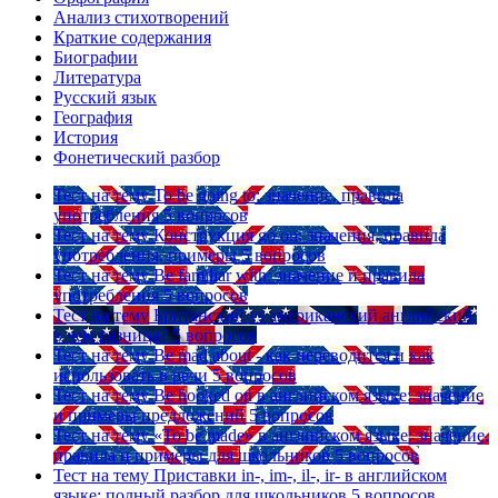
Анализ стихотворений
Краткие содержания
Биографии
Литература
Русский язык
География
История
Фонетический разбор
Тест на тему
To be going to: значение, правила
употребления
5 вопросов
Тест на тему
Конструкция go on: значения, правила
употребления, примеры
5 вопросов
Тест на тему
Be familiar with: значение и правила
употребления
5 вопросов
Тест на тему
Британский vs американский английский:
в чем разница?
5 вопросов
Тест на тему
Be mad about - как переводится и как
использовать в речи
5 вопросов
Тест на тему
Be hooked on в английском языке: значение
и примеры предложений
5 вопросов
Тест на тему
«To be made» в английском языке: значение,
правила и примеры для школьников
5 вопросов
Тест на тему
Приставки in-, im-, il-, ir- в английском
языке: полный разбор для школьников
5 вопросов