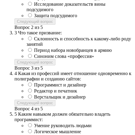
Исследование доказательств вины
подсудимого
Защита подсудимого
Следующий вопрос
Вопрос
2
из
5
3
Что такое призвание:
Склонность и способность к какому-либо роду
занятий
Период набора новобранцев в армию
Синоним слова «профессия»
Следующий вопрос
Вопрос
3
из
5
4
Какая из профессий имеет отношение одновременно к
полиграфии и созданию сайтов:
Программист и дизайнер
Редактор и печатник
Верстальщик и дизайнер
Следующий вопрос
Вопрос
4
из
5
5
Каким навыком должен обязательно владеть
программист:
Умение руководить людьми
Логическое мышление