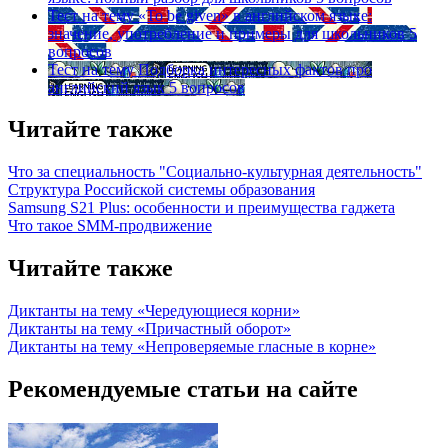
Тест на тему
«To be given» в английском языке:
значение, употребление и примеры для школьников
5
вопросов
Тест на тему
Подборка интересных фактов про
английский язык
5 вопросов
Читайте также
Что за специальность "Социально-культурная деятельность"
Структура Российской системы образования
Samsung S21 Plus: особенности и преимущества гаджета
Что такое SMM-продвижение
Читайте также
Диктанты на тему «Чередующиеся корни»
Диктанты на тему «Причастный оборот»
Диктанты на тему «Непроверяемые гласные в корне»
Рекомендуемые статьи на сайте