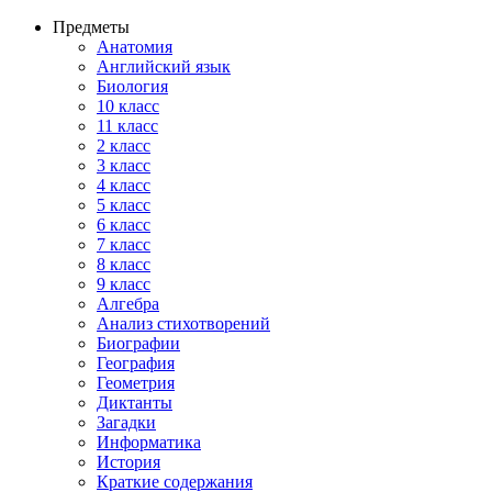
Предметы
Анатомия
Английский язык
Биология
10 класс
11 класс
2 класс
3 класс
4 класс
5 класс
6 класс
7 класс
8 класс
9 класс
Алгебра
Анализ стихотворений
Биографии
География
Геометрия
Диктанты
Загадки
Информатика
История
Краткие содержания