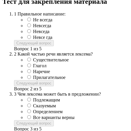
Тест для закрепления материала
1
Правильное написание:
Не всегда
Невсегда
Невседа
Невсе гда
Следующий вопрос
Вопрос
1
из
5
2
Какой частью речи является лексема?
Существительное
Глагол
Наречие
Прилагательное
Следующий вопрос
Вопрос
2
из
5
3
Чем лексема может быть в предложении?
Подлежащим
Сказуемым
Определением
Все варианты верны
Следующий вопрос
Вопрос
3
из
5