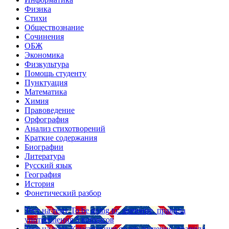
Физика
Стихи
Обществознание
Сочинения
ОБЖ
Экономика
Физкультура
Помощь студенту
Пунктуация
Математика
Химия
Правоведение
Орфография
Анализ стихотворений
Краткие содержания
Биографии
Литература
Русский язык
География
История
Фонетический разбор
Тест на тему
To be going to: значение, правила
употребления
5 вопросов
Тест на тему
Конструкция go on: значения, правила