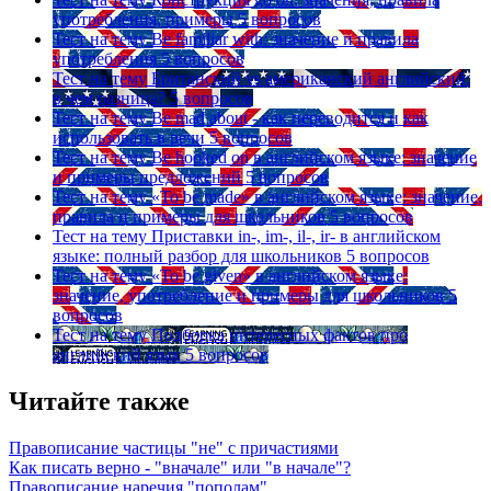
употребления, примеры
5 вопросов
Тест на тему
Be familiar with: значение и правила
употребления
5 вопросов
Тест на тему
Британский vs американский английский:
в чем разница?
5 вопросов
Тест на тему
Be mad about - как переводится и как
использовать в речи
5 вопросов
Тест на тему
Be hooked on в английском языке: значение
и примеры предложений
5 вопросов
Тест на тему
«To be made» в английском языке: значение,
правила и примеры для школьников
5 вопросов
Тест на тему
Приставки in-, im-, il-, ir- в английском
языке: полный разбор для школьников
5 вопросов
Тест на тему
«To be given» в английском языке:
значение, употребление и примеры для школьников
5
вопросов
Тест на тему
Подборка интересных фактов про
английский язык
5 вопросов
Читайте также
Правописание частицы "не" с причастиями
Как писать верно - "вначале" или "в начале"?
Правописание наречия "пополам"