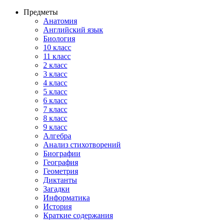
Предметы
Анатомия
Английский язык
Биология
10 класс
11 класс
2 класс
3 класс
4 класс
5 класс
6 класс
7 класс
8 класс
9 класс
Алгебра
Анализ стихотворений
Биографии
География
Геометрия
Диктанты
Загадки
Информатика
История
Краткие содержания