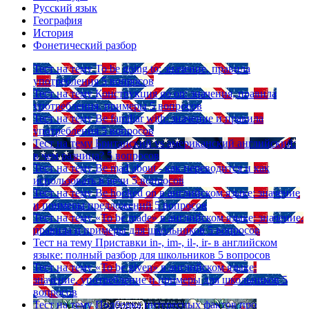
Русский язык
География
История
Фонетический разбор
Тест на тему
To be going to: значение, правила
употребления
5 вопросов
Тест на тему
Конструкция go on: значения, правила
употребления, примеры
5 вопросов
Тест на тему
Be familiar with: значение и правила
употребления
5 вопросов
Тест на тему
Британский vs американский английский:
в чем разница?
5 вопросов
Тест на тему
Be mad about - как переводится и как
использовать в речи
5 вопросов
Тест на тему
Be hooked on в английском языке: значение
и примеры предложений
5 вопросов
Тест на тему
«To be made» в английском языке: значение,
правила и примеры для школьников
5 вопросов
Тест на тему
Приставки in-, im-, il-, ir- в английском
языке: полный разбор для школьников
5 вопросов
Тест на тему
«To be given» в английском языке:
значение, употребление и примеры для школьников
5
вопросов
Тест на тему
Подборка интересных фактов про