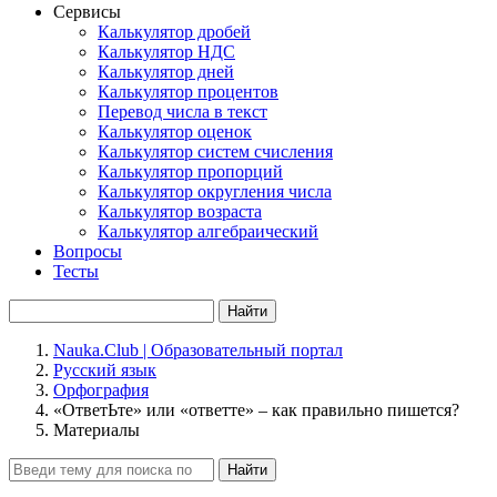
Сервисы
Калькулятор дробей
Калькулятор НДС
Калькулятор дней
Калькулятор процентов
Перевод числа в текст
Калькулятор оценок
Калькулятор систем счисления
Калькулятор пропорций
Калькулятор округления числа
Калькулятор возраста
Калькулятор алгебраический
Вопросы
Тесты
Найти
Nauka.Club | Образовательный портал
Русский язык
Орфография
«ОтветЬте» или «ответте» – как правильно пишется?
Материалы
Найти