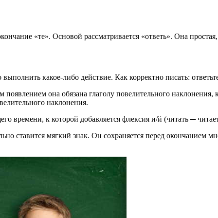
окончание «те». Основой рассматривается «ответь». Она простая
 выполнить какое-либо действие. Как корректно писать: ответьте
 появлением она обязана глаголу повелительного наклонения, 
велительного наклонения.
о времени, к которой добавляется флексия и/й (читать ─ читает
ельно ставится мягкий знак. Он сохраняется перед окончанием мн