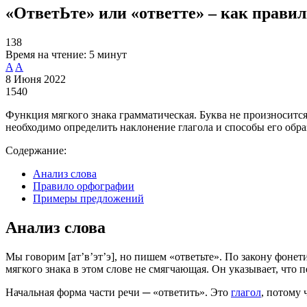
«ОтветЬте» или «ответте» – как прави
138
Время на чтение:
5 минут
A
A
8 Июня 2022
1540
Функция мягкого знака грамматическая. Буква не произносится
необходимо определить наклонение глагола и способы его обра
Содержание:
Анализ слова
Правило орфографии
Примеры предложений
Анализ слова
Мы говорим [ат’в’эт’э], но пишем «ответьте». По закону фоне
мягкого знака в этом слове не смягчающая. Он указывает, что 
Начальная форма части речи ─ «ответить». Это
глагол
, потому 