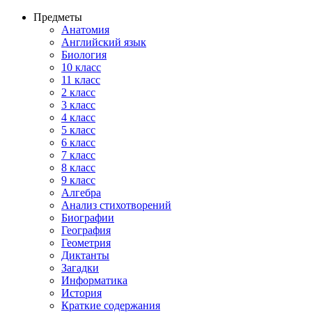
Предметы
Анатомия
Английский язык
Биология
10 класс
11 класс
2 класс
3 класс
4 класс
5 класс
6 класс
7 класс
8 класс
9 класс
Алгебра
Анализ стихотворений
Биографии
География
Геометрия
Диктанты
Загадки
Информатика
История
Краткие содержания