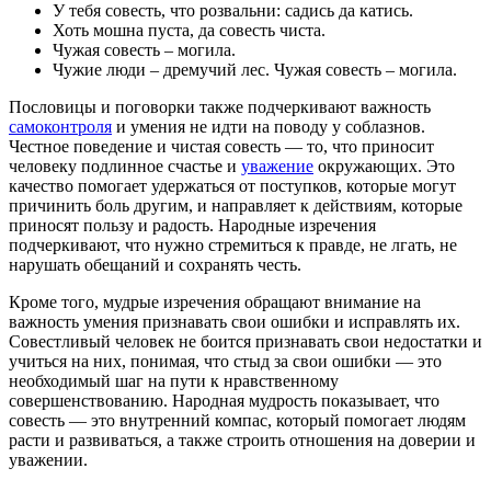
У тебя совесть, что розвальни: садись да катись.
Хоть мошна пуста, да совесть чиста.
Чужая совесть – могила.
Чужие люди – дремучий лес. Чужая совесть – могила.
Пословицы и поговорки также подчеркивают важность
самоконтроля
и умения не идти на поводу у соблазнов.
Честное поведение и чистая совесть — то, что приносит
человеку подлинное счастье и
уважение
окружающих. Это
качество помогает удержаться от поступков, которые могут
причинить боль другим, и направляет к действиям, которые
приносят пользу и радость. Народные изречения
подчеркивают, что нужно стремиться к правде, не лгать, не
нарушать обещаний и сохранять честь.
Кроме того, мудрые изречения обращают внимание на
важность умения признавать свои ошибки и исправлять их.
Совестливый человек не боится признавать свои недостатки и
учиться на них, понимая, что стыд за свои ошибки — это
необходимый шаг на пути к нравственному
совершенствованию. Народная мудрость показывает, что
совесть — это внутренний компас, который помогает людям
расти и развиваться, а также строить отношения на доверии и
уважении.