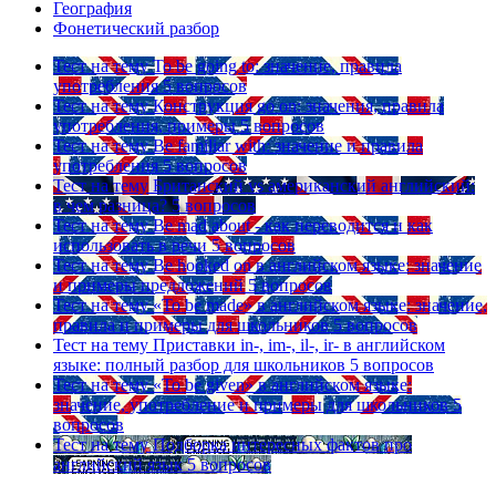
География
Фонетический разбор
Тест на тему
To be going to: значение, правила
употребления
5 вопросов
Тест на тему
Конструкция go on: значения, правила
употребления, примеры
5 вопросов
Тест на тему
Be familiar with: значение и правила
употребления
5 вопросов
Тест на тему
Британский vs американский английский:
в чем разница?
5 вопросов
Тест на тему
Be mad about - как переводится и как
использовать в речи
5 вопросов
Тест на тему
Be hooked on в английском языке: значение
и примеры предложений
5 вопросов
Тест на тему
«To be made» в английском языке: значение,
правила и примеры для школьников
5 вопросов
Тест на тему
Приставки in-, im-, il-, ir- в английском
языке: полный разбор для школьников
5 вопросов
Тест на тему
«To be given» в английском языке:
значение, употребление и примеры для школьников
5
вопросов
Тест на тему
Подборка интересных фактов про
английский язык
5 вопросов