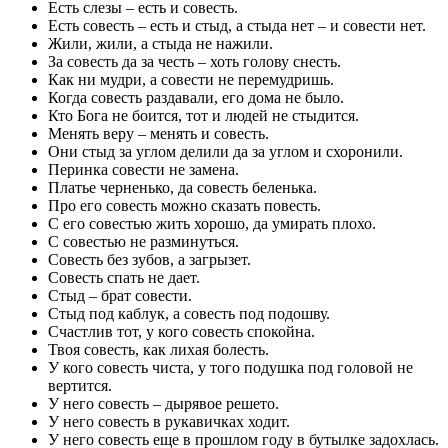
Есть слезы – есть и совесть.
Есть совесть – есть и стыд, а стыда нет – и совести нет.
Жили, жили, а стыда не нажили.
За совесть да за честь – хоть голову снесть.
Как ни мудри, а совести не перемудришь.
Когда совесть раздавали, его дома не было.
Кто Бога не боится, тот и людей не стыдится.
Менять веру – менять и совесть.
Они стыд за углом делили да за углом и схоронили.
Перинка совести не замена.
Платье черненько, да совесть беленька.
Про его совесть можно сказать повесть.
С его совестью жить хорошо, да умирать плохо.
С совестью не разминуться.
Совесть без зубов, а загрызет.
Совесть спать не дает.
Стыд – брат совести.
Стыд под каблук, а совесть под подошву.
Счастлив тот, у кого совесть спокойна.
Твоя совесть, как лихая болесть.
У кого совесть чиста, у того подушка под головой не
вертится.
У него совесть – дырявое решето.
У него совесть в рукавичках ходит.
У него совесть еще в прошлом году в бутылке задохлась.