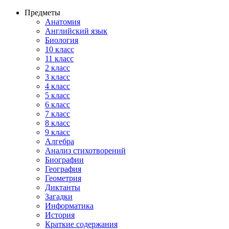
Предметы
Анатомия
Английский язык
Биология
10 класс
11 класс
2 класс
3 класс
4 класс
5 класс
6 класс
7 класс
8 класс
9 класс
Алгебра
Анализ стихотворений
Биографии
География
Геометрия
Диктанты
Загадки
Информатика
История
Краткие содержания