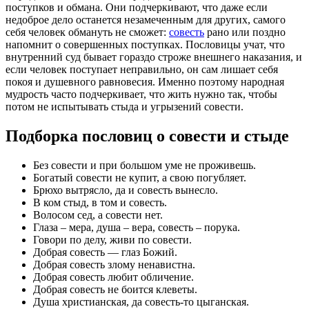
поступков и обмана. Они подчеркивают, что даже если
недоброе дело останется незамеченным для других, самого
себя человек обмануть не сможет:
совесть
рано или поздно
напомнит о совершенных поступках. Пословицы учат, что
внутренний суд бывает гораздо строже внешнего наказания, и
если человек поступает неправильно, он сам лишает себя
покоя и душевного равновесия. Именно поэтому народная
мудрость часто подчеркивает, что жить нужно так, чтобы
потом не испытывать стыда и угрызений совести.
Подборка пословиц о совести и стыде
Без совести и при большом уме не проживешь.
Богатый совести не купит, а свою погубляет.
Брюхо вытрясло, да и совесть вынесло.
В ком стыд, в том и совесть.
Волосом сед, а совести нет.
Глаза – мера, душа – вера, совесть – порука.
Говори по делу, живи по совести.
Добрая совесть — глаз Божий.
Добрая совесть злому ненавистна.
Добрая совесть любит обличение.
Добрая совесть не боится клеветы.
Душа христианская, да совесть-то цыганская.