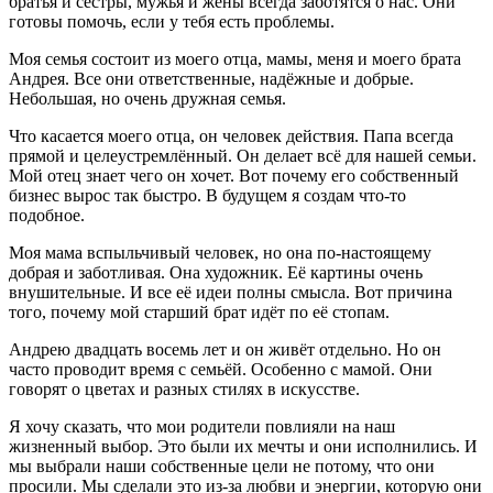
братья и сёстры, мужья и жёны всегда заботятся о нас. Они
готовы помочь, если у тебя есть проблемы.
Моя семья состоит из моего отца, мамы, меня и моего брата
Андрея. Все они ответственные, надёжные и добрые.
Небольшая, но очень дружная семья.
Что касается моего отца, он человек действия. Папа всегда
прямой и целеустремлённый. Он делает всё для нашей семьи.
Мой отец знает чего он хочет. Вот почему его собственный
бизнес вырос так быстро. В будущем я создам что-то
подобное.
Моя мама вспыльчивый человек, но она по-настоящему
добрая и заботливая. Она художник. Её картины очень
внушительные. И все её идеи полны смысла. Вот причина
того, почему мой старший брат идёт по её стопам.
Андрею двадцать восемь лет и он живёт отдельно. Но он
часто проводит время с семьёй. Особенно с мамой. Они
говорят о цветах и разных стилях в искусстве.
Я хочу сказать, что мои родители повлияли на наш
жизненный выбор. Это были их мечты и они исполнились. И
мы выбрали наши собственные цели не потому, что они
просили. Мы сделали это из-за любви и энергии, которую они