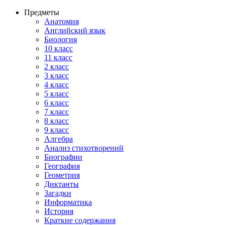
Предметы
Анатомия
Английский язык
Биология
10 класс
11 класс
2 класс
3 класс
4 класс
5 класс
6 класс
7 класс
8 класс
9 класс
Алгебра
Анализ стихотворений
Биографии
География
Геометрия
Диктанты
Загадки
Информатика
История
Краткие содержания