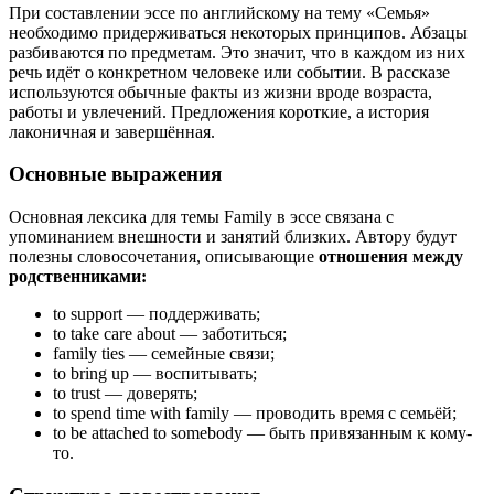
При составлении эссе по английскому на тему «Семья»
необходимо придерживаться некоторых принципов. Абзацы
разбиваются по предметам. Это значит, что в каждом из них
речь идёт о конкретном человеке или событии. В рассказе
используются обычные факты из жизни вроде возраста,
работы и увлечений. Предложения короткие, а история
лаконичная и завершённая.
Основные выражения
Основная лексика для темы Family в эссе связана с
упоминанием внешности и занятий близких. Автору будут
полезны словосочетания, описывающие
отношения между
родственниками:
to support — поддерживать;
to take care about — заботиться;
family ties — семейные связи;
to bring up — воспитывать;
to trust — доверять;
to spend time with family — проводить время c семьёй;
to be attached to somebody — быть привязанным к кому-
то.