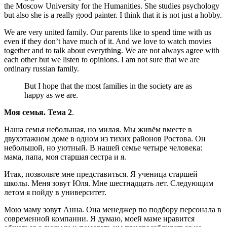
the Moscow University for the Humanities. She studies psychology
but also she is a really good painter. I think that it is not just a hobby.
We are very united family. Our parents like to spend time with us
even if they don’t have much of it. And we love to watch movies
together and to talk about everything. We are not always agree with
each other but we listen to opinions. I am not sure that we are
ordinary russian family.
But I hope that the most families in the society are as
happy as we are.
Моя семья. Тема 2
.
Наша семья небольшая, но милая. Мы живём вместе в
двухэтажном доме в одном из тихих районов Ростова. Он
небольшой, но уютный. В нашей семье четыре человека:
мама, папа, моя старшая сестра и я.
Итак, позвольте мне представиться. Я ученица старшей
школы. Меня зовут Юля. Мне шестнадцать лет. Следующим
летом я пойду в университет.
Мою маму зовут Анна. Она менеджер по подбору персонала в
современной компании. Я думаю, моей маме нравится