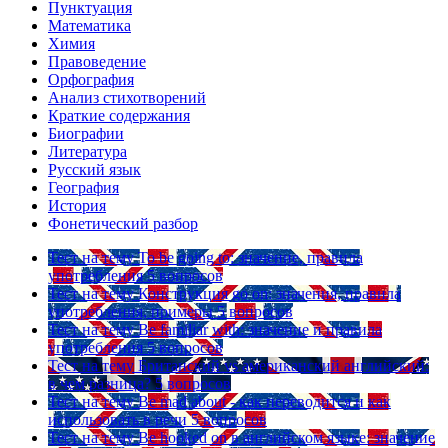
Пунктуация
Математика
Химия
Правоведение
Орфография
Анализ стихотворений
Краткие содержания
Биографии
Литература
Русский язык
География
История
Фонетический разбор
Тест на тему
To be going to: значение, правила
употребления
5 вопросов
Тест на тему
Конструкция go on: значения, правила
употребления, примеры
5 вопросов
Тест на тему
Be familiar with: значение и правила
употребления
5 вопросов
Тест на тему
Британский vs американский английский:
в чем разница?
5 вопросов
Тест на тему
Be mad about - как переводится и как
использовать в речи
5 вопросов
Тест на тему
Be hooked on в английском языке: значение