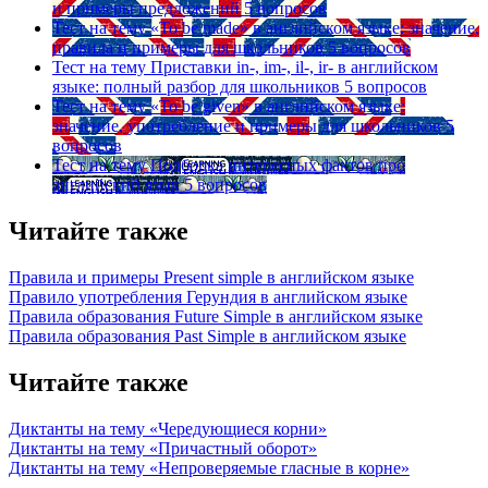
и примеры предложений
5 вопросов
Тест на тему
«To be made» в английском языке: значение,
правила и примеры для школьников
5 вопросов
Тест на тему
Приставки in-, im-, il-, ir- в английском
языке: полный разбор для школьников
5 вопросов
Тест на тему
«To be given» в английском языке:
значение, употребление и примеры для школьников
5
вопросов
Тест на тему
Подборка интересных фактов про
английский язык
5 вопросов
Читайте также
Правила и примеры Рresent simple в английском языке
Правило употребления Герундия в английском языке
Правила образования Future Simple в английском языке
Правила образования Past Simple в английском языке
Читайте также
Диктанты на тему «Чередующиеся корни»
Диктанты на тему «Причастный оборот»
Диктанты на тему «Непроверяемые гласные в корне»