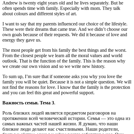
Andrew is twenty eight years old and he lives separately. But he
often spends time with family. Especially with mom. They talk
about colours and different styles of art.
I want to say that my parents influenced our choice of the lifestyle.
These were their dreams that came true. And we didn’t choose our
own goals because of their requests. We did it because of love and
energy they gave us.
The most people get from his family the best things and the worst.
From the closest people we learn all the moral values and world
outlook. That is the function of the family. This is the reason why
we create our own vision and so we write new history.
To sum up, I’m sure that if someone asks you why you love the
family you will be quiet. Because it is not a simple question. We will
not find the reasons for love. I know that the family is the protection
and you can feel this great and powerful support.
Важность семьи. Тема 3
.
Роль близких людей является предметом разговоров на
протяжении всей человеческой истории. Семья — это одна из
самых важных частей нашей жизни. Я думаю, что наши
близкие люди делают нас счастливыми. Наши родители,