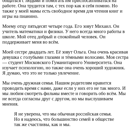
общаться с людьми и помогать им приспосабливаться на
работе. Она трудится там, с тех пор как я себя помню. Но
также у моей мамы есть свободное время для чтения книг и
игры на пианино.
Моему отцу пятьдесят четыре года. Его зовут Михаил. Он
учитель математики и физики. У него всегда много работы в
школе. Мой отец добрый и спокойный человек. Он
поддерживает меня во всём.
Моей сестре двадцать лет. Её зовут Ольга. Она очень красивая
девушка с голубыми глазами и тёмными волосами. Моя сестра
— студент Московского Гуманитарного Университета. Она
изучает психологию, но также она очень хороший художник.
Я думаю, что это не только увлечение.
Мы очень дружная семья. Нашим родителям нравится
проводить время с нами, даже если у них его не так много. И
мы любим смотреть фильмы вместе и говорить обо всём. Мы
не всегда согласны друг с другом, но мы выслушиваем
мнения.
Я не уверена, что мы обычная российская семья.
Но я надеюсь, что большинство семей в обществе
так же счастливы, как и мы.