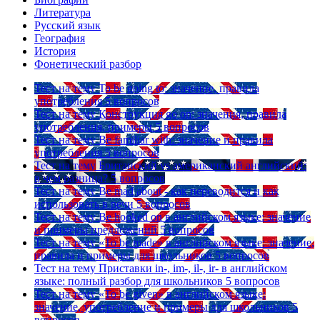
Литература
Русский язык
География
История
Фонетический разбор
Тест на тему
To be going to: значение, правила
употребления
5 вопросов
Тест на тему
Конструкция go on: значения, правила
употребления, примеры
5 вопросов
Тест на тему
Be familiar with: значение и правила
употребления
5 вопросов
Тест на тему
Британский vs американский английский:
в чем разница?
5 вопросов
Тест на тему
Be mad about - как переводится и как
использовать в речи
5 вопросов
Тест на тему
Be hooked on в английском языке: значение
и примеры предложений
5 вопросов
Тест на тему
«To be made» в английском языке: значение,
правила и примеры для школьников
5 вопросов
Тест на тему
Приставки in-, im-, il-, ir- в английском
языке: полный разбор для школьников
5 вопросов
Тест на тему
«To be given» в английском языке:
значение, употребление и примеры для школьников
5
вопросов