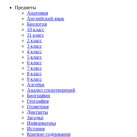
Предметы
Анатомия
Английский язык
Биология
10 класс
11 класс
2 класс
3 класс
4 класс
5 класс
6 класс
7 класс
8 класс
9 класс
Алгебра
Анализ стихотворений
Биографии
География
Геометрия
Диктанты
Загадки
Информатика
История
Краткие содержания