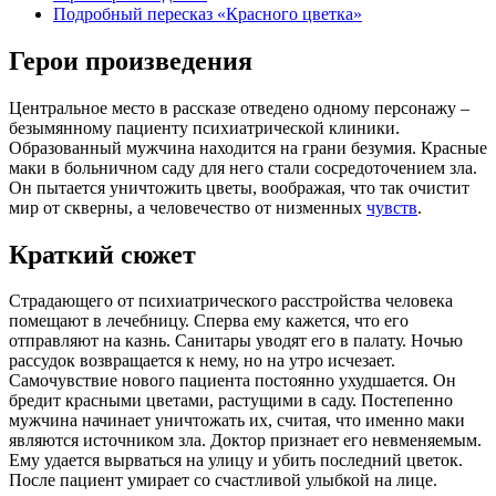
Подробный пересказ «Красного цветка»
Герои произведения
Центральное место в рассказе отведено одному персонажу –
безымянному пациенту психиатрической клиники.
Образованный мужчина находится на грани безумия. Красные
маки в больничном саду для него стали сосредоточением зла.
Он пытается уничтожить цветы, воображая, что так очистит
мир от скверны, а человечество от низменных
чувств
.
Краткий сюжет
Страдающего от психиатрического расстройства человека
помещают в лечебницу. Сперва ему кажется, что его
отправляют на казнь. Санитары уводят его в палату. Ночью
рассудок возвращается к нему, но на утро исчезает.
Самочувствие нового пациента постоянно ухудшается. Он
бредит красными цветами, растущими в саду. Постепенно
мужчина начинает уничтожать их, считая, что именно маки
являются источником зла. Доктор признает его невменяемым.
Ему удается вырваться на улицу и убить последний цветок.
После пациент умирает со счастливой улыбкой на лице.