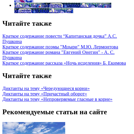
Тест на тему
Подборка интересных фактов про
английский язык
5 вопросов
Читайте также
Краткое содержание повести “Капитанская дочка” А.С.
Пушкина
Краткое содержание поэмы "Мцыри" М.Ю. Лермонтова
Краткое содержание романа "Евгений Онегин" - А. С.
Пушкина
Краткое содержание рассказа «Ночь исцеления» Б. Екимова
Читайте также
Диктанты на тему «Чередующиеся корни»
Диктанты на тему «Причастный оборот»
Диктанты на тему «Непроверяемые гласные в корне»
Рекомендуемые статьи на сайте