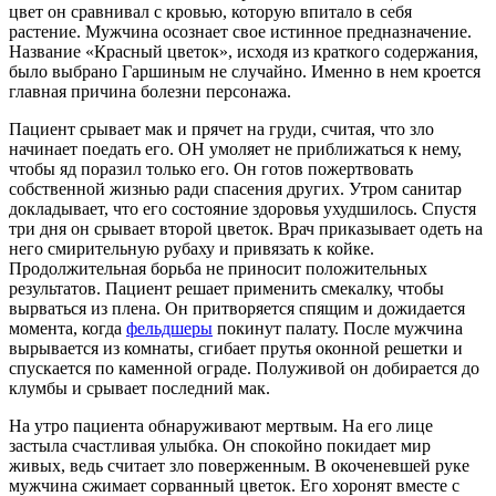
цвет он сравнивал с кровью, которую впитало в себя
растение. Мужчина осознает свое истинное предназначение.
Название «Красный цветок», исходя из краткого содержания,
было выбрано Гаршиным не случайно. Именно в нем кроется
главная причина болезни персонажа.
Пациент срывает мак и прячет на груди, считая, что зло
начинает поедать его. ОН умоляет не приближаться к нему,
чтобы яд поразил только его. Он готов пожертвовать
собственной жизнью ради спасения других. Утром санитар
докладывает, что его состояние здоровья ухудшилось. Спустя
три дня он срывает второй цветок. Врач приказывает одеть на
него смирительную рубаху и привязать к койке.
Продолжительная борьба не приносит положительных
результатов. Пациент решает применить смекалку, чтобы
вырваться из плена. Он притворяется спящим и дожидается
момента, когда
фельдшеры
покинут палату. После мужчина
вырывается из комнаты, сгибает прутья оконной решетки и
спускается по каменной ограде. Полуживой он добирается до
клумбы и срывает последний мак.
На утро пациента обнаруживают мертвым. На его лице
застыла счастливая улыбка. Он спокойно покидает мир
живых, ведь считает зло поверженным. В окоченевшей руке
мужчина сжимает сорванный цветок. Его хоронят вместе с