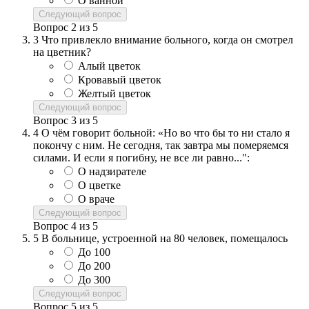
О ванной
Следующий вопрос
Вопрос
2
из
5
3
Что привлекло внимание больного, когда он смотрел
на цветник?
Алый цветок
Кровавый цветок
Желтый цветок
Следующий вопрос
Вопрос
3
из
5
4
О чём говорит больной: «Но во что бы то ни стало я
покончу с ним. Не сегодня, так завтра мы померяемся
силами. И если я погибну, не все ли равно...":
О надзирателе
О цветке
О враче
Следующий вопрос
Вопрос
4
из
5
5
В больнице, устроенной на 80 человек, помещалось
До 100
До 200
До 300
Следующий вопрос
Вопрос
5
из
5