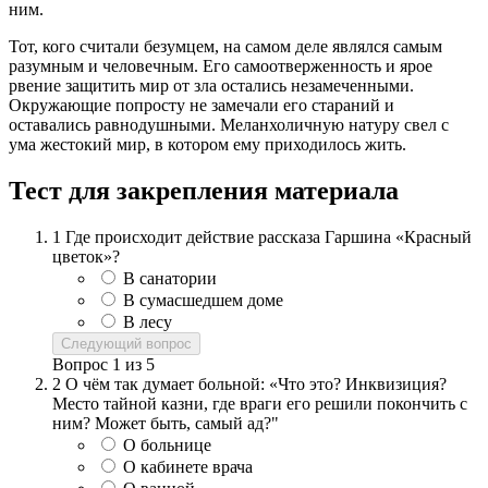
ним.
Тот, кого считали безумцем, на самом деле являлся самым
разумным и человечным. Его самоотверженность и ярое
рвение защитить мир от зла остались незамеченными.
Окружающие попросту не замечали его стараний и
оставались равнодушными. Меланхоличную натуру свел с
ума жестокий мир, в котором ему приходилось жить.
Тест для закрепления материала
1
Где происходит действие рассказа Гаршина «Красный
цветок»?
В санатории
В сумасшедшем доме
В лесу
Следующий вопрос
Вопрос
1
из
5
2
О чём так думает больной: «Что это? Инквизиция?
Место тайной казни, где враги его решили покончить с
ним? Может быть, самый ад?"
О больнице
О кабинете врача