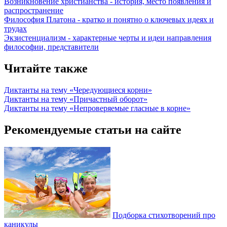
Возникновение христианства - история, место появления и
распространение
Философия Платона - кратко и понятно о ключевых идеях и
трудах
Экзистенциализм - характерные черты и идеи направления
философии, представители
Читайте также
Диктанты на тему «Чередующиеся корни»
Диктанты на тему «Причастный оборот»
Диктанты на тему «Непроверяемые гласные в корне»
Рекомендуемые статьи на сайте
Подборка стихотворений про
каникулы