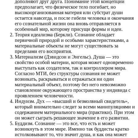
дополняют друг друга. Понимание этой концепции
предполагает, что физическое тело погибает, но
высокоорганизованная материя или субстрат души
остается навсегда, и после гибели человека и окончания
его сознательной жизни она вновь отправляется в
особенный мир, которому присущи формы и идеи.
Теория идеализма (Беркли). Сознание обладает
первичной природой и особыми характеристиками, а
материальные объекты не могут существовать за
пределами его восприятия.
Материализм (Дэвидсон и Энгельс). Душа — это
свойство особой материи, которая может одновременно
выступать как создателем, так и контроллером мира.
Согласно МТИ, без структуры сознания не может
возникать, раскрываться и отражаться ни один
материальный объект, поэтому без него невозможно
становление окружающего пространства у индивида с
проявлением человечности.
Индуизм. Дух — «высший и безмолвный свидетель»,
который внимательно следит за всеми манипуляциями и
содержанием материального мира (практики). При этом
он может сыграть решающее значение в его развитии.
Буддизм. Сознание — это все, что есть и может
возникнуть в этом мире. Именно так буддисты кратко
истолковывают то, что значит душа, и как она может