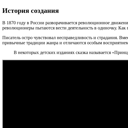
История создания
В 1870 году в России разворачивается революционное движен
революционеры пытаются вести деятельность в одиночку. Как п
Писатель остро чувствовал несправедливость и страдания. Вм
привычные традиции жанра и отличаются особым восприятием 
В некоторых детских изданиях сказка называется «Принце