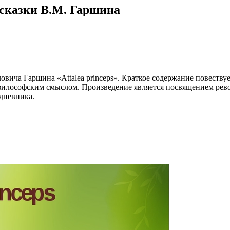
е сказки В.М. Гаршина
овича Гаршина «Attalea princeps». Краткое содержание повеству
 философским смыслом. Произведение является посвящением рев
дневника.