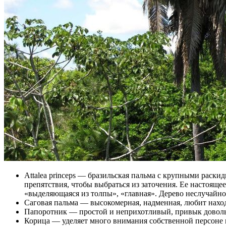
Attalea princeps — бразильская пальма с крупными раски
препятствия, чтобы выбраться из заточения. Ее настоящее 
«выделяющаяся из толпы», «главная». Дерево неслучайно
Саговая пальма — высокомерная, надменная, любит наход
Папоротник — простой и неприхотливый, привык довольс
Корица — уделяет много внимания собственной персоне и