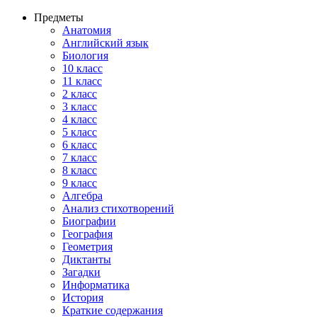
Предметы
Анатомия
Английский язык
Биология
10 класс
11 класс
2 класс
3 класс
4 класс
5 класс
6 класс
7 класс
8 класс
9 класс
Алгебра
Анализ стихотворений
Биографии
География
Геометрия
Диктанты
Загадки
Информатика
История
Краткие содержания