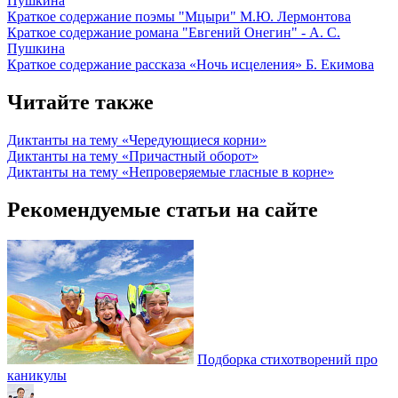
Пушкина
Краткое содержание поэмы "Мцыри" М.Ю. Лермонтова
Краткое содержание романа "Евгений Онегин" - А. С.
Пушкина
Краткое содержание рассказа «Ночь исцеления» Б. Екимова
Читайте также
Диктанты на тему «Чередующиеся корни»
Диктанты на тему «Причастный оборот»
Диктанты на тему «Непроверяемые гласные в корне»
Рекомендуемые статьи на сайте
Подборка стихотворений про
каникулы