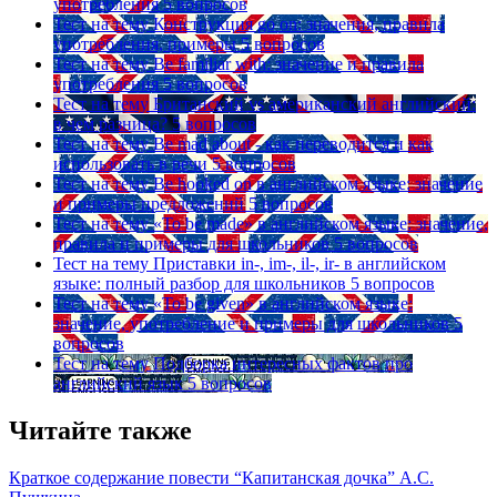
употребления
5 вопросов
Тест на тему
Конструкция go on: значения, правила
употребления, примеры
5 вопросов
Тест на тему
Be familiar with: значение и правила
употребления
5 вопросов
Тест на тему
Британский vs американский английский:
в чем разница?
5 вопросов
Тест на тему
Be mad about - как переводится и как
использовать в речи
5 вопросов
Тест на тему
Be hooked on в английском языке: значение
и примеры предложений
5 вопросов
Тест на тему
«To be made» в английском языке: значение,
правила и примеры для школьников
5 вопросов
Тест на тему
Приставки in-, im-, il-, ir- в английском
языке: полный разбор для школьников
5 вопросов
Тест на тему
«To be given» в английском языке:
значение, употребление и примеры для школьников
5
вопросов
Тест на тему
Подборка интересных фактов про
английский язык
5 вопросов
Читайте также
Краткое содержание повести “Капитанская дочка” А.С.