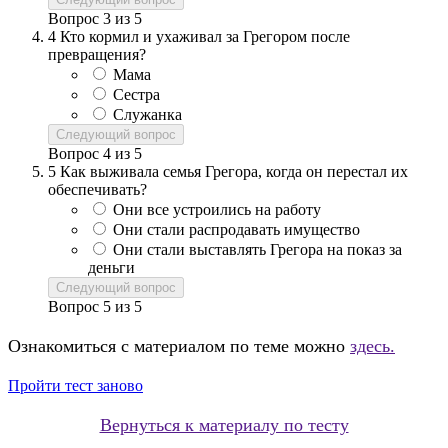
Вопрос
3
из
5
4
Кто кормил и ухаживал за Грегором после
превращения?
Мама
Сестра
Служанка
Следующий вопрос
Вопрос
4
из
5
5
Как выживала семья Грегора, когда он перестал их
обеспечивать?
Они все устроились на работу
Они стали распродавать имущество
Они стали выставлять Грегора на показ за
деньги
Следующий вопрос
Вопрос
5
из
5
Ознакомиться с материалом по теме можно
здесь.
Пройти тест заново
Вернуться к материалу по тесту