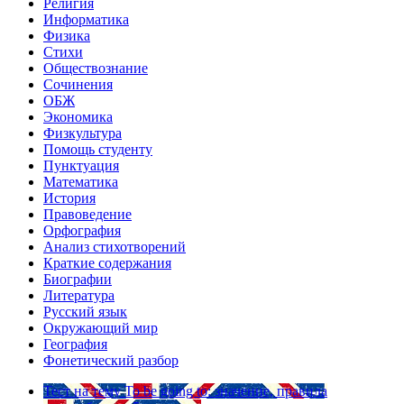
Религия
Информатика
Физика
Стихи
Обществознание
Сочинения
ОБЖ
Экономика
Физкультура
Помощь студенту
Пунктуация
Математика
История
Правоведение
Орфография
Анализ стихотворений
Краткие содержания
Биографии
Литература
Русский язык
Окружающий мир
География
Фонетический разбор
Тест на тему
To be going to: значение, правила