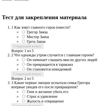
Тест для закрепления материала
1
Как зовут главного героя повести?
Грегор Замза
Мистер Замза
Грета Замза
Следующий вопрос
Вопрос
1
из
5
2
Что однажды утром случается с главным героем?
Он начинает слышать мысли других людей
Он превращается в таракана
Он становится невидимкой
Следующий вопрос
Вопрос
2
из
5
3
Какие первые эмоции испытала семья Грегора
впервые увидев его после превращения?
Гнев и желание убить его
Страх и удивление
Жалость и отвращение
Следующий вопрос