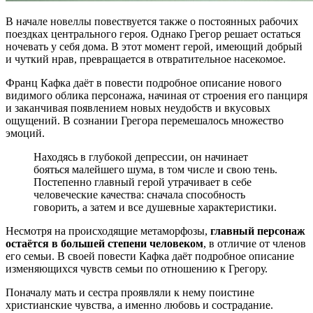
В начале новеллы повествуется также о постоянных рабочих
поездках центрального героя. Однако Грегор решает остаться
ночевать у себя дома. В этот момент герой, имеющий добрый
и чуткий нрав, превращается в отвратительное насекомое.
Франц Кафка даёт в повести подробное описание нового
видимого облика персонажа, начиная от строения его панциря
и заканчивая появлением новых неудобств и вкусовых
ощущений. В сознании Грегора перемешалось множество
эмоций.
Находясь в глубокой депрессии, он начинает
бояться малейшего шума, в том числе и свою тень.
Постепенно главный герой утрачивает в себе
человеческие качества: сначала способность
говорить, а затем и все душевные характеристики.
Несмотря на происходящие метаморфозы,
главный персонаж
остаётся в большей степени человеком
, в отличие от членов
его семьи. В своей повести Кафка даёт подробное описание
изменяющихся чувств семьи по отношению к Грегору.
Поначалу мать и сестра проявляли к нему поистине
христианские чувства, а именно любовь и сострадание.