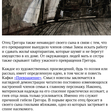
Отец Грегора также ненавидит своего сына в связи с тем, что
его превращение вынудило членов семьи Замза искать работу
и сдавать жильё квартирантам, которые шумят и не берегут
имущество в их доме. От окружающих людей мать и сестра
также скрывают тайну ужасного превращения Грегора.
Каждое из художественных произведений, будь то поэзия или
рассказ, имеет определенную идею, в том числе и повесть
Кафки
«Превращение»
. Смысл новеллы заключается в
наглядной демонстрации читателю постоянно изменяющихся
настроений членов семьи к главному персонажу. Наконец,
материнская надежда на его спасение практически иссекает, а
гнев отца лишь только усиливается. Именно это служит
причиной гибели Грегора. В порыве ярости отец бросает в
своего сына гнилыми яблоками, одно из которых застревает в
спине насекомого.