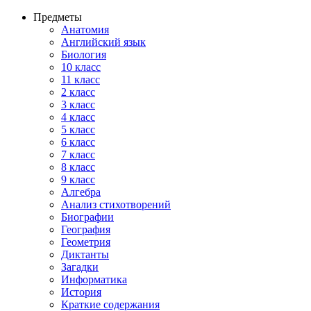
Предметы
Анатомия
Английский язык
Биология
10 класс
11 класс
2 класс
3 класс
4 класс
5 класс
6 класс
7 класс
8 класс
9 класс
Алгебра
Анализ стихотворений
Биографии
География
Геометрия
Диктанты
Загадки
Информатика
История
Краткие содержания