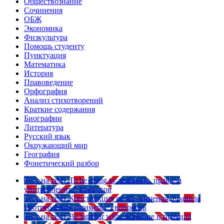
Обществознание
Сочинения
ОБЖ
Экономика
Физкультура
Помощь студенту
Пунктуация
Математика
История
Правоведение
Орфография
Анализ стихотворений
Краткие содержания
Биографии
Литература
Русский язык
Окружающий мир
География
Фонетический разбор
Тест на тему
To be going to: значение, правила
употребления
5 вопросов
Тест на тему
Конструкция go on: значения, правила
употребления, примеры
5 вопросов
Тест на тему
Be familiar with: значение и правила