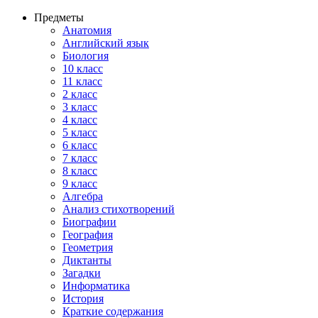
Предметы
Анатомия
Английский язык
Биология
10 класс
11 класс
2 класс
3 класс
4 класс
5 класс
6 класс
7 класс
8 класс
9 класс
Алгебра
Анализ стихотворений
Биографии
География
Геометрия
Диктанты
Загадки
Информатика
История
Краткие содержания