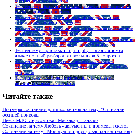
употребления
5 вопросов
Тест на тему
Британский vs американский английский:
в чем разница?
5 вопросов
Тест на тему
Be mad about - как переводится и как
использовать в речи
5 вопросов
Тест на тему
Be hooked on в английском языке: значение
и примеры предложений
5 вопросов
Тест на тему
«To be made» в английском языке: значение,
правила и примеры для школьников
5 вопросов
Тест на тему
Приставки in-, im-, il-, ir- в английском
языке: полный разбор для школьников
5 вопросов
Тест на тему
«To be given» в английском языке:
значение, употребление и примеры для школьников
5
вопросов
Тест на тему
Подборка интересных фактов про
английский язык
5 вопросов
Читайте также
Примеры сочинений для школьников на тему: "Описание
осенней природы"
Пьеса М.Ю. Лермонтова «Маскарад» - анализ
Сочинение на тему Любовь - аргументы и примеры текстов
Сочинение на тему - Мой лучший друг (5 вариантов текстов)