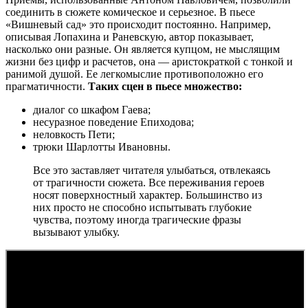
соединить в сюжете комическое и серьезное. В пьесе
«Вишневый сад» это происходит постоянно. Например,
описывая Лопахина и Раневскую, автор показывает,
насколько они разные. Он является купцом, не мыслящим
жизни без цифр и расчетов, она — аристократкой с тонкой и
ранимой душой. Ее легкомыслие противоположно его
прагматичности.
Таких сцен в пьесе множество:
диалог со шкафом Гаева;
несуразное поведение Епиходова;
неловкость Пети;
трюки Шарлотты Ивановны.
Все это заставляет читателя улыбаться, отвлекаясь
от трагичности сюжета. Все переживания героев
носят поверхностный характер. Большинство из
них просто не способно испытывать глубокие
чувства, поэтому иногда трагические фразы
вызывают улыбку.