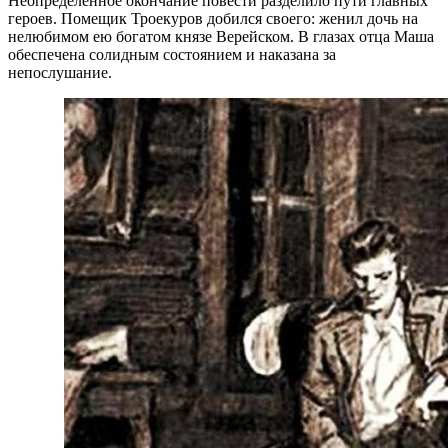
Неопределенное окончание повести разделило пути главных
героев. Помещик Троекуров добился своего: женил дочь на
нелюбимом ею богатом князе Верейском. В глазах отца Маша
обеспечена солидным состоянием и наказана за
непослушание.