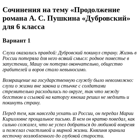
Сочинения на тему «Продолжение
романа А. С. Пушкина «Дубровский»
для 6 класса
Вариант 1
Слухи оказались правдой: Дубровский покинул страну. Жизнь в
России потеряла для него всякий смысл: родное поместье в
запустении, Машу он потерял окончательно, общество
грабителей и воров стало невыносимо.
Возвращение на государственную службу было невозможно:
слухи о жизни вне закона и стычке с солдатами
стремительно расходились по округе, так что между
бегством и ссылкой на каторгу юноша решил не медлить и
покинуть страну.
Перед тем, как навсегда уехать из России, он передал Марии
Кирилловне прощальное письмо. В нем он кратко поведал, как
сильно сожалел, что не успел добраться до любимой вовремя
и пожелал счастливой и мирной жизни. Княгиня хранила
весточку возлюбленного до глубокой старости.