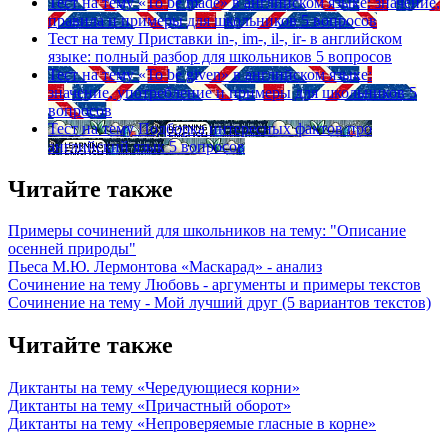
Тест на тему
«To be made» в английском языке: значение,
правила и примеры для школьников
5 вопросов
Тест на тему
Приставки in-, im-, il-, ir- в английском
языке: полный разбор для школьников
5 вопросов
Тест на тему
«To be given» в английском языке:
значение, употребление и примеры для школьников
5
вопросов
Тест на тему
Подборка интересных фактов про
английский язык
5 вопросов
Читайте также
Примеры сочинений для школьников на тему: "Описание
осенней природы"
Пьеса М.Ю. Лермонтова «Маскарад» - анализ
Сочинение на тему Любовь - аргументы и примеры текстов
Сочинение на тему - Мой лучший друг (5 вариантов текстов)
Читайте также
Диктанты на тему «Чередующиеся корни»
Диктанты на тему «Причастный оборот»
Диктанты на тему «Непроверяемые гласные в корне»