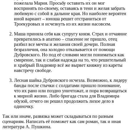
пожелала Мария. Просьбу оставить их он мог
воспринять по-своему, оставаясь в тени и желая забрать
любимую с собой в дальние края. Но наиболее вероятен
иной вариант – юноша решит отстраниться от
Троекуровых и исчезнуть из их жизни насовсем.
Маша приняла себя как супругу князя. Страх и отчаяние
превратились в апатию – спасение не пришло, отец
разбил все мечты и желания своей дочери. Полная
безразличия, она холодно отказывается от помощи
Дубровского. Но под её словами могли пониматься как
смирение, так и слабая надежда на то, что решительный
и храбрый Владимир всё же вырвет княжну из кареты
навстречу свободе.
Лесная шайка Дубровского исчезла. Возможно, к лидеру
банды после стычки с солдатами пришло понимание,
что их рано или поздно уничтожат, и пора возвращаться
к мирной жизни. Либо бригада стала для Владимира
обузой, отчего он решил продолжить лихое дело в
одиночку.
Так или иначе, развязка может складываться по разным
сценариям. Написать её поможет как сам роман, так и иная
литература А. Пушкина.