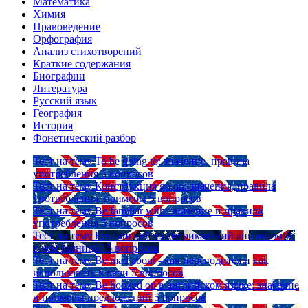
Математика
Химия
Правоведение
Орфография
Анализ стихотворений
Краткие содержания
Биографии
Литература
Русский язык
География
История
Фонетический разбор
Тест на тему
To be going to: значение, правила
употребления
5 вопросов
Тест на тему
Конструкция go on: значения, правила
употребления, примеры
5 вопросов
Тест на тему
Be familiar with: значение и правила
употребления
5 вопросов
Тест на тему
Британский vs американский английский:
в чем разница?
5 вопросов
Тест на тему
Be mad about - как переводится и как
использовать в речи
5 вопросов
Тест на тему
Be hooked on в английском языке: значение
и примеры предложений
5 вопросов