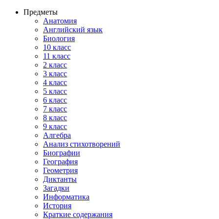
Предметы
Анатомия
Английский язык
Биология
10 класс
11 класс
2 класс
3 класс
4 класс
5 класс
6 класс
7 класс
8 класс
9 класс
Алгебра
Анализ стихотворений
Биографии
География
Геометрия
Диктанты
Загадки
Информатика
История
Краткие содержания