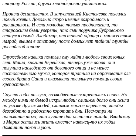
сторону России, других хладнокровно уничтожал.
Прошли десятилетия. В запустевшей Кистеневке появился
новый хозяин. Довольно скоро имение возродилось и
расширилось. И если молодые только предполагали, то
старожилы были уверены, что сын поручика Дубровского
вернулся домой. Владимир, отставной офицер с множеством
наград, вышел в отставку после долгих лет тайной службы
российской короне.
Служебные навыки помогли ему найти любовь своих юных
лет. Маша, княгиня Верейская, теперь уже вдова, она
получила наследство от богатого отца и не менее
состоятельного мужа, которое тратила на образование для
своего брата Саши и оказывала посильную помощь своим
крепостным.
Спустя годы разлуки, возлюбленные встретились снова. Но
между ними не былой искры любви: слишком долго они жили
по указке других людей, слишком многое перенесли, чтобы
беззаботно и радостно коротать дни. Несмотря на
понимание того, что лучшие дни остались позади, Владимир
и Мария остались жить вместе: наконец-то их ждал
домашний покой и уют.