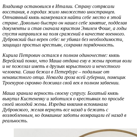
Владимир остановился в Италии. Страну сотрясали
восстания, в городах жило множество иностранцев.
Отчаянный князь намеревался найти себе место в этой
стране. Довольно быстро он нашел себе занятие, подделав
документы и став сначала юристом Эмилем Фоше, а годы
спустя направился на поля сражений в качестве военного.
Дубровский был верен себе: не убивал без необходимости,
защищал простых крестьян, сохранял порядочность.
Кирила Петрович остался в полном одиночестве: князь
Верейский понял, что Маша отдана ему в жены против воли
и не пожелал иметь в друзьях корыстного и нечестного
человека. Саша бежал в Петербург – подальше от
ненавистного отца. Некогда гроза всей губернии, помещик
Троекуров скромно доживал свой век в полном забвении.
Маша хранила верность своему супругу. Богатый князь
выкупил Кистеневку и заботился о крестьянах по просьбе
своей молодой жены. Изредка княгиня вспоминала
Дубровского, желая вернуть все назад и бежать с
возлюбленным, но домашние заботы возвращали её назад в
реальность.