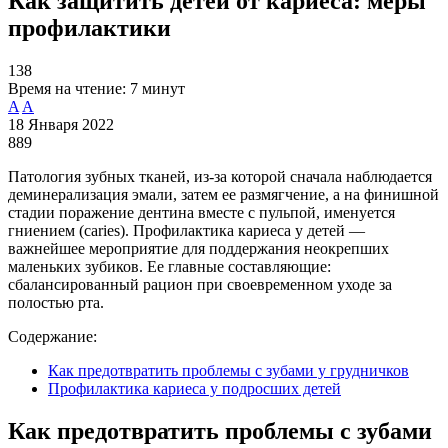
Как защитить детей от кариеса: меры
профилактики
138
Время на чтение:
7 минут
A
A
18 Января 2022
889
Патология зубных тканей, из-за которой сначала наблюдается
деминерализация эмали, затем ее размягчение, а на финишной
стадии поражение дентина вместе с пульпой, именуется
гниением (caries). Профилактика кариеса у детей —
важнейшее мероприятие для поддержания неокрепших
маленьких зубиков. Ее главные составляющие:
сбалансированный рацион при своевременном уходе за
полостью рта.
Содержание:
Как предотвратить проблемы с зубами у грудничков
Профилактика кариеса у подросших детей
Как предотвратить проблемы с зубами