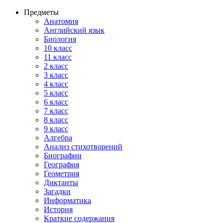
Предметы
Анатомия
Английский язык
Биология
10 класс
11 класс
2 класс
3 класс
4 класс
5 класс
6 класс
7 класс
8 класс
9 класс
Алгебра
Анализ стихотворений
Биографии
География
Геометрия
Диктанты
Загадки
Информатика
История
Краткие содержания