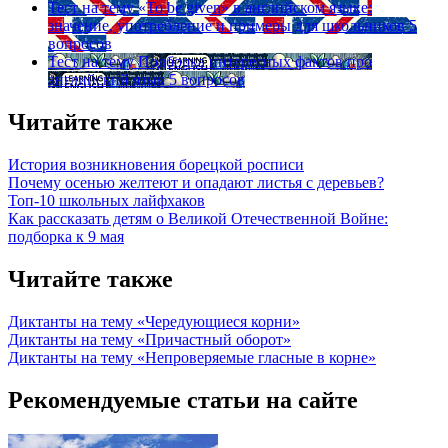
Тест на тему
«To be given» в английском языке:
значение, употребление и примеры для школьников
5
вопросов
Тест на тему
Подборка интересных фактов про
английский язык
5 вопросов
Читайте также
История возникновения борецкой росписи
Почему осенью желтеют и опадают листья с деревьев?
Топ-10 школьных лайфхаков
Как рассказать детям о Великой Отечественной Войне:
подборка к 9 мая
Читайте также
Диктанты на тему «Чередующиеся корни»
Диктанты на тему «Причастный оборот»
Диктанты на тему «Непроверяемые гласные в корне»
Рекомендуемые статьи на сайте