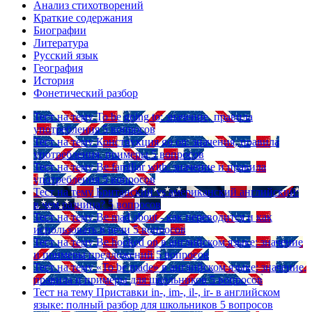
Анализ стихотворений
Краткие содержания
Биографии
Литература
Русский язык
География
История
Фонетический разбор
Тест на тему
To be going to: значение, правила
употребления
5 вопросов
Тест на тему
Конструкция go on: значения, правила
употребления, примеры
5 вопросов
Тест на тему
Be familiar with: значение и правила
употребления
5 вопросов
Тест на тему
Британский vs американский английский:
в чем разница?
5 вопросов
Тест на тему
Be mad about - как переводится и как
использовать в речи
5 вопросов
Тест на тему
Be hooked on в английском языке: значение
и примеры предложений
5 вопросов
Тест на тему
«To be made» в английском языке: значение,
правила и примеры для школьников
5 вопросов
Тест на тему
Приставки in-, im-, il-, ir- в английском
языке: полный разбор для школьников
5 вопросов