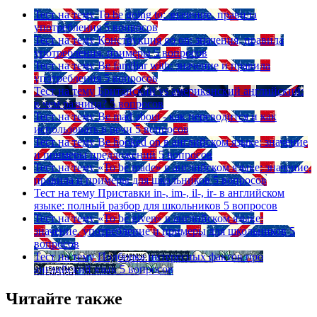
Тест на тему
To be going to: значение, правила
употребления
5 вопросов
Тест на тему
Конструкция go on: значения, правила
употребления, примеры
5 вопросов
Тест на тему
Be familiar with: значение и правила
употребления
5 вопросов
Тест на тему
Британский vs американский английский:
в чем разница?
5 вопросов
Тест на тему
Be mad about - как переводится и как
использовать в речи
5 вопросов
Тест на тему
Be hooked on в английском языке: значение
и примеры предложений
5 вопросов
Тест на тему
«To be made» в английском языке: значение,
правила и примеры для школьников
5 вопросов
Тест на тему
Приставки in-, im-, il-, ir- в английском
языке: полный разбор для школьников
5 вопросов
Тест на тему
«To be given» в английском языке:
значение, употребление и примеры для школьников
5
вопросов
Тест на тему
Подборка интересных фактов про
английский язык
5 вопросов
Читайте также