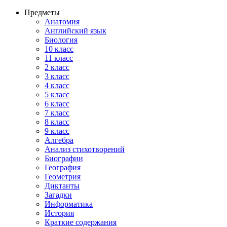
Предметы
Анатомия
Английский язык
Биология
10 класс
11 класс
2 класс
3 класс
4 класс
5 класс
6 класс
7 класс
8 класс
9 класс
Алгебра
Анализ стихотворений
Биографии
География
Геометрия
Диктанты
Загадки
Информатика
История
Краткие содержания