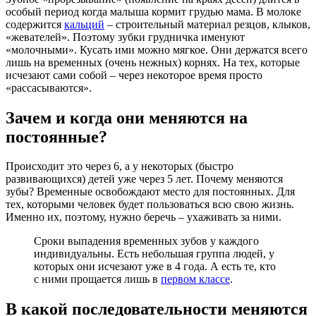
особый период когда малыша кормит грудью мама. В молоке
содержится
кальций
– строительный материал резцов, клыков,
«жевателей». Поэтому зубки грудничка именуют
«молочными». Кусать ими можно мягкое. Они держатся всего
лишь на временных (очень нежных) корнях. На тех, которые
исчезают сами собой – через некоторое время просто
«рассасываются».
Зачем и когда они меняются на
постоянные?
Происходит это через 6, а у некоторых (быстро
развивающихся) детей уже через 5 лет. Почему меняются
зубы? Временные освобождают место для постоянных. Для
тех, которыми человек будет пользоваться всю свою жизнь.
Именно их, поэтому, нужно беречь – ухаживать за ними.
Сроки выпадения временных зубов у каждого
индивидуальны. Есть небольшая группа людей, у
которых они исчезают уже в 4 года. А есть те, кто
с ними прощается лишь в
первом классе
.
В какой последовательности меняются