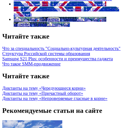
Тест на тему
«To be given» в английском языке:
значение, употребление и примеры для школьников
5
вопросов
Тест на тему
Подборка интересных фактов про
английский язык
5 вопросов
Читайте также
Что за специальность "Социально-культурная деятельность"
Структура Российской системы образования
Samsung S21 Plus: особенности и преимущества гаджета
Что такое SMM-продвижение
Читайте также
Диктанты на тему «Чередующиеся корни»
Диктанты на тему «Причастный оборот»
Диктанты на тему «Непроверяемые гласные в корне»
Рекомендуемые статьи на сайте