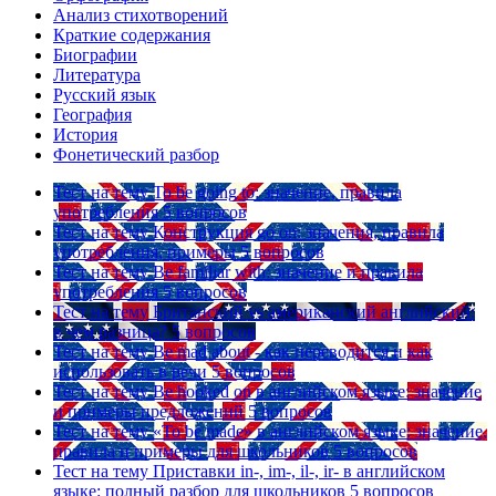
Анализ стихотворений
Краткие содержания
Биографии
Литература
Русский язык
География
История
Фонетический разбор
Тест на тему
To be going to: значение, правила
употребления
5 вопросов
Тест на тему
Конструкция go on: значения, правила
употребления, примеры
5 вопросов
Тест на тему
Be familiar with: значение и правила
употребления
5 вопросов
Тест на тему
Британский vs американский английский:
в чем разница?
5 вопросов
Тест на тему
Be mad about - как переводится и как
использовать в речи
5 вопросов
Тест на тему
Be hooked on в английском языке: значение
и примеры предложений
5 вопросов
Тест на тему
«To be made» в английском языке: значение,
правила и примеры для школьников
5 вопросов
Тест на тему
Приставки in-, im-, il-, ir- в английском
языке: полный разбор для школьников
5 вопросов