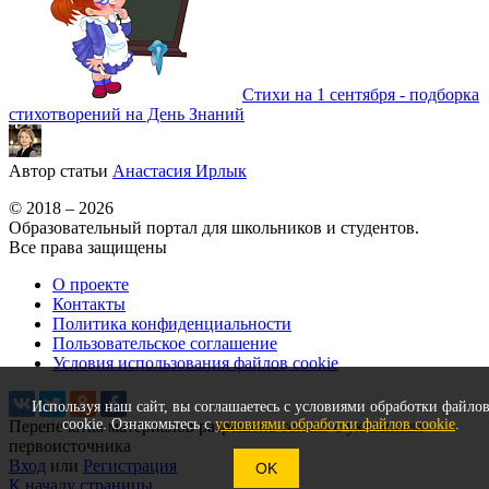
Стихи на 1 сентября - подборка
стихотворений на День Знаний
Автор статьи
Анастасия Ирлык
© 2018 – 2026
Образовательный портал для школьников и студентов.
Все права защищены
О проекте
Контакты
Политика конфиденциальности
Пользовательское соглашение
Условия использования файлов cookie
Используя наш сайт, вы соглашаетесь с условиями обработки файло
cookie. Ознакомьтесь с
условиями обработки файлов cookie
.
Перепечатка материалов разрешена только с указанием
первоисточника
Вход
или
Регистрация
OK
К началу страницы