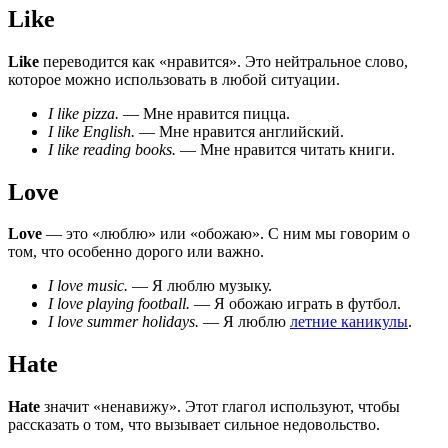
Like
Like
переводится как «нравится». Это нейтральное слово,
которое можно использовать в любой ситуации.
I like pizza.
— Мне нравится пицца.
I like English.
— Мне нравится английский.
I like reading books.
— Мне нравится читать книги.
Love
Love
— это «люблю» или «обожаю». С ним мы говорим о
том, что особенно дорого или важно.
I love music.
— Я люблю музыку.
I love playing football.
— Я обожаю играть в футбол.
I love summer holidays.
— Я люблю
летние каникулы
.
Hate
Hate
значит «ненавижу». Этот глагол используют, чтобы
рассказать о том, что вызывает сильное недовольство.