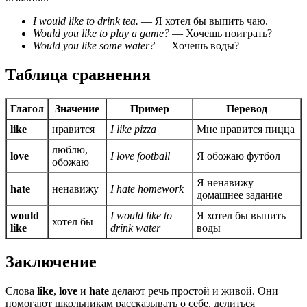
I would like to drink tea.
— Я хотел бы выпить чаю.
Would you like to play a game?
— Хочешь поиграть?
Would you like some water?
— Хочешь воды?
Таблица сравнения
Глагол
Значение
Пример
Перевод
like
нравится
I like pizza
Мне нравится пицца
люблю,
love
I love football
Я обожаю футбол
обожаю
Я ненавижу
hate
ненавижу
I hate homework
домашнее задание
would
I would like to
Я хотел бы выпить
хотел бы
like
drink water
воды
Заключение
Слова
like
,
love
и
hate
делают речь простой и живой. Они
помогают школьникам рассказывать о себе, делиться