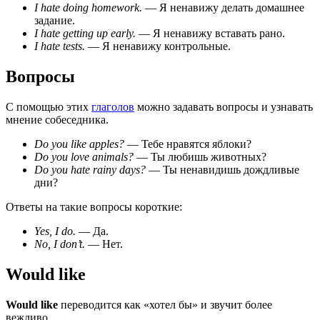
I hate doing homework.
— Я ненавижу делать домашнее
задание.
I hate getting up early.
— Я ненавижу вставать рано.
I hate tests.
— Я ненавижу контрольные.
Вопросы
С помощью этих
глаголов
можно задавать вопросы и узнавать
мнение собеседника.
Do you like apples?
— Тебе нравятся яблоки?
Do you love animals?
— Ты любишь животных?
Do you hate rainy days?
— Ты ненавидишь дождливые
дни?
Ответы на такие вопросы короткие:
Yes, I do.
— Да.
No, I don’t.
— Нет.
Would like
Would like
переводится как «хотел бы» и звучит более
вежливо.