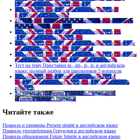
употребления, примеры
5 вопросов
Тест на тему
Be familiar with: значение и правила
употребления
5 вопросов
Тест на тему
Британский vs американский английский:
в чем разница?
5 вопросов
Тест на тему
Be mad about - как переводится и как
использовать в речи
5 вопросов
Тест на тему
Be hooked on в английском языке: значение
и примеры предложений
5 вопросов
Тест на тему
«To be made» в английском языке: значение,
правила и примеры для школьников
5 вопросов
Тест на тему
Приставки in-, im-, il-, ir- в английском
языке: полный разбор для школьников
5 вопросов
Тест на тему
«To be given» в английском языке:
значение, употребление и примеры для школьников
5
вопросов
Тест на тему
Подборка интересных фактов про
английский язык
5 вопросов
Читайте также
Правила и примеры Рresent simple в английском языке
Правило употребления Герундия в английском языке
Правила образования Future Simple в английском языке