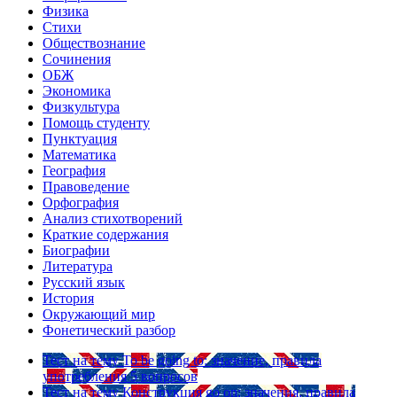
Физика
Стихи
Обществознание
Сочинения
ОБЖ
Экономика
Физкультура
Помощь студенту
Пунктуация
Математика
География
Правоведение
Орфография
Анализ стихотворений
Краткие содержания
Биографии
Литература
Русский язык
История
Окружающий мир
Фонетический разбор
Тест на тему
To be going to: значение, правила
употребления
5 вопросов
Тест на тему
Конструкция go on: значения, правила