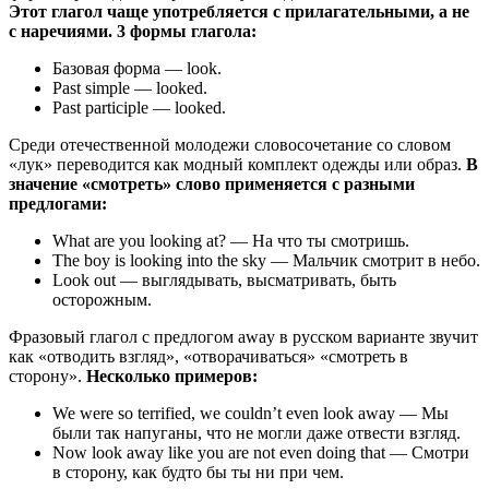
Этот глагол чаще употребляется с прилагательными, а не
с наречиями. 3 формы глагола:
Базовая форма — look.
Past simple — looked.
Past participle — looked.
Среди отечественной молодежи словосочетание со словом
«лук» переводится как модный комплект одежды или образ.
В
значение «смотреть» слово применяется с разными
предлогами:
What are you looking at? — На что ты смотришь.
The boy is looking into the sky — Мальчик смотрит в небо.
Look out — выглядывать, высматривать, быть
осторожным.
Фразовый глагол с предлогом away в русском варианте звучит
как «отводить взгляд», «отворачиваться» «смотреть в
сторону».
Несколько примеров:
We were so terrified, we couldn’t even look away — Мы
были так напуганы, что не могли даже отвести взгляд.
Now look away like you are not even doing that — Смотри
в сторону, как будто бы ты ни при чем.