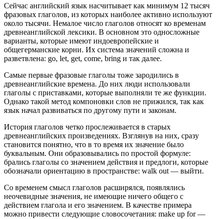
Сейчас английский язык насчитывает как минимум 12 тысяч
фразовых глаголов, из которых наиболее активно используют
около тысячи. Немалое число глаголов относят ко временам
древнеанглийской лексики. В основном это односложные
варианты, которые имеют индоевропейские и
общегерманские корни. Их система значений сложна и
разветвлена: go, let, get, come, bring и так далее.
Самые первые фразовые глаголы тоже зародились в
древнеанглийские времена. До них люди использовали
глаголы с приставками, которые выполняли те же функции.
Однако такой метод компоновки слов не прижился, так как
язык начал развиваться по другому пути и законам.
История глаголов четко прослеживается в старых
древнеанглийских произведениях. Взглянув на них, сразу
становится понятно, что в то время их значение было
буквальным. Они образовывались по простой формуле:
брались глаголы со значением действия и предлоги, которые
обозначали ориентацию в пространстве: walk out — выйти.
Со временем смысл глаголов расширялся, появлялись
неочевидные значения, не имеющие ничего общего с
действием глагола и его значением. В качестве примера
можно привести следующие словосочетания: make up for —