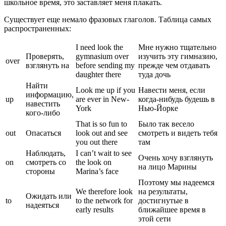
школьное время, это заставляет меня плакать.
Существует еще немало фразовых глаголов. Таблица самых
распространенных:
I need look the
Мне нужно тщательно
Проверять,
gymnasium over
изучить эту гимназию,
over
взглянуть на
before sending my
прежде чем отдавать
daughter there
туда дочь
Найти
Look me up if you
Навести меня, если
информацию,
up
are ever in New-
когда-нибудь будешь в
навестить
York
Нью-Йорке
кого-либо
That is so fun to
Было так весело
out
Опасаться
look out and see
смотреть и видеть тебя
you out there
там
Наблюдать,
I can’t wait to see
Очень хочу взглянуть
on
смотреть со
the look on
на лицо Марины
стороны
Marina’s face
Поэтому мы надеемся
We therefore look
на результаты,
Ожидать или
to
to the network for
достигнутые в
надеяться
early results
ближайшее время в
этой сети