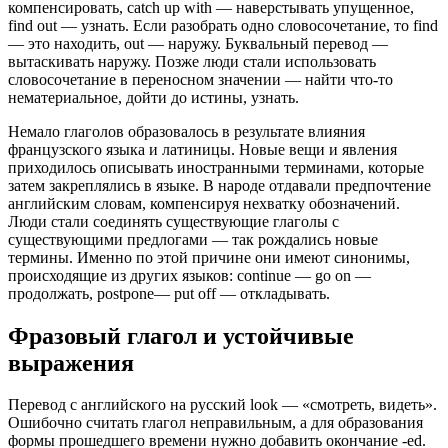
компенсировать, catch up with — наверстывать упущенное,
find out — узнать. Если разобрать одно словосочетание, то find
— это находить, out — наружу. Буквальный перевод —
вытаскивать наружу. Позже люди стали использовать
словосочетание в переносном значении — найти что-то
нематериальное, дойти до истины, узнать.
Немало глаголов образовалось в результате влияния
французского языка и латиницы. Новые вещи и явления
приходилось описывать иностранными терминами, которые
затем закреплялись в языке. В народе отдавали предпочтение
английским словам, компенсируя нехватку обозначений.
Люди стали соединять существующие глаголы с
существующими предлогами — так рождались новые
термины. Именно по этой причине они имеют синонимы,
происходящие из других языков: continue — go on —
продолжать, postpone— put off — откладывать.
Фразовый глагол и устойчивые
выражения
Перевод с английского на русский look — «смотреть, видеть».
Ошибочно считать глагол неправильным, а для образования
формы прошедшего времени нужно добавить окончание -ed.