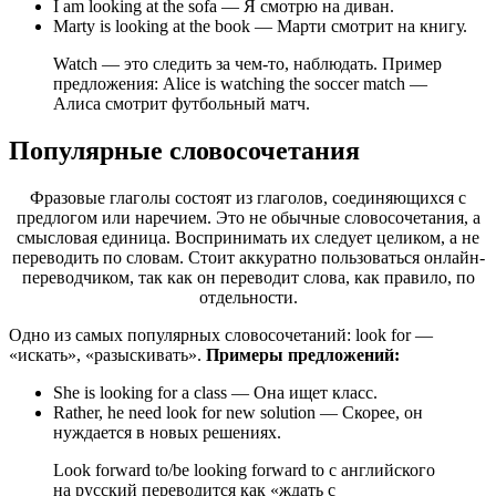
I am looking at the sofa — Я смотрю на диван.
Marty is looking at the book — Марти смотрит на книгу.
Watch — это следить за чем-то, наблюдать. Пример
предложения: Alice is watching the soccer match —
Алиса смотрит футбольный матч.
Популярные словосочетания
Фразовые глаголы состоят из глаголов, соединяющихся с
предлогом или наречием. Это не обычные словосочетания, а
смысловая единица. Воспринимать их следует целиком, а не
переводить по словам. Стоит аккуратно пользоваться онлайн-
переводчиком, так как он переводит слова, как правило, по
отдельности.
Одно из самых популярных словосочетаний: look for —
«искать», «разыскивать».
Примеры предложений:
She is looking for a class — Она ищет класс.
Rather, he need look for new solution — Скорее, он
нуждается в новых решениях.
Look forward to/be looking forward to с английского
на русский переводится как «ждать с