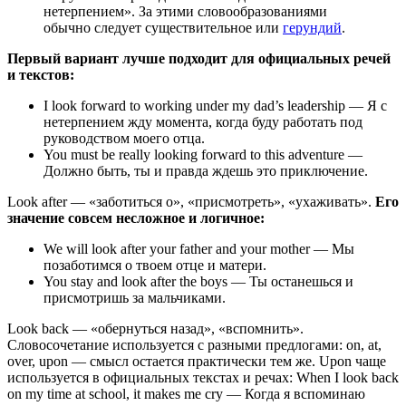
нетерпением». За этими словообразованиями
обычно следует существительное или
герундий
.
Первый вариант лучше подходит для официальных речей
и текстов:
I look forward to working under my dad’s leadership — Я с
нетерпением жду момента, когда буду работать под
руководством моего отца.
You must be really looking forward to this adventure —
Должно быть, ты и правда ждешь это приключение.
Look after — «заботиться о», «присмотреть», «ухаживать».
Его
значение совсем несложное и логичное:
We will look after your father and your mother — Мы
позаботимся о твоем отце и матери.
You stay and look after the boys — Ты останешься и
присмотришь за мальчиками.
Look back — «обернуться назад», «вспомнить».
Словосочетание используется с разными предлогами: on, at,
over, upon — смысл остается практически тем же. Upon чаще
используется в официальных текстах и речах: When I look back
on my time at school, it makes me cry — Когда я вспоминаю