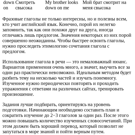
down
Смотреть
My brother looks
Мой брат смотрит на
on
свысока
down on me
меня свысока
Фразовые глаголы не только интересны, но и полезны всем,
кто учит английский язык. Конечно, порой их нелегко
запомнить, так как они похожи друг на друга, иногда
отличаясь лишь предлогом. Значения некоторых из них порой
совершенно неожиданны. Чтобы быстрее освоить глаголы,
нужно проследить этимологию сочетания глагола с
предлогом.
Использование глагола в речи — это немаловажный нюанс.
Вариантов применения очень много, а значит, выучить все за
один раз практически невозможно. Идеальным методом будет
разбить тему на несколько частей и изучать понемногу.
Изученное нужно периодически повторять и проходить
упражнения с ответами на различных сайтах, тренировать
произношение.
Задания лучше подбирать, ориентируясь на уровень
подготовки. Начинающим необходимо составить план и
сократить изучение до 2−3 глаголов за один раз. После этого
можно повышать количество изученных словосочетаний. При
этом должен быть хороший перевод, который позволит не
запутаться в море знаний и пойти верным путем.