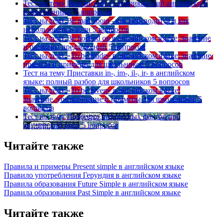
Тест на тему
Британский vs американский английский:
в чем разница?
5 вопросов
Тест на тему
Be mad about - как переводится и как
использовать в речи
5 вопросов
Тест на тему
Be hooked on в английском языке: значение
и примеры предложений
5 вопросов
Тест на тему
«To be made» в английском языке: значение,
правила и примеры для школьников
5 вопросов
Тест на тему
Приставки in-, im-, il-, ir- в английском
языке: полный разбор для школьников
5 вопросов
Тест на тему
«To be given» в английском языке:
значение, употребление и примеры для школьников
5
вопросов
Тест на тему
Подборка интересных фактов про
английский язык
5 вопросов
Читайте также
Правила и примеры Рresent simple в английском языке
Правило употребления Герундия в английском языке
Правила образования Future Simple в английском языке
Правила образования Past Simple в английском языке
Читайте также