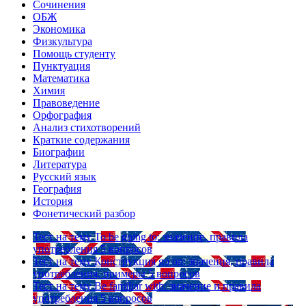
Сочинения
ОБЖ
Экономика
Физкультура
Помощь студенту
Пунктуация
Математика
Химия
Правоведение
Орфография
Анализ стихотворений
Краткие содержания
Биографии
Литература
Русский язык
География
История
Фонетический разбор
Тест на тему
To be going to: значение, правила
употребления
5 вопросов
Тест на тему
Конструкция go on: значения, правила
употребления, примеры
5 вопросов
Тест на тему
Be familiar with: значение и правила
употребления
5 вопросов