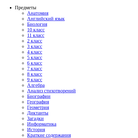
Предметы
Анатомия
Английский язык
Биология
10 класс
11 класс
2 класс
3 класс
4 класс
5 класс
6 класс
7 класс
8 класс
9 класс
Алгебра
Анализ стихотворений
Биографии
География
Геометрия
Диктанты
Загадки
Информатика
История
Краткие содержания