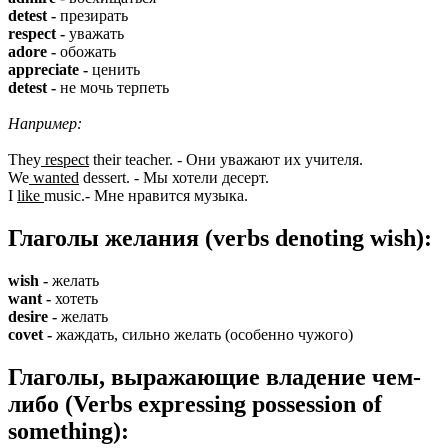
detest -
презирать
respect -
уважать
adore -
обожать
appreciate -
ценить
detest -
не мочь терпеть
Например:
They
respect
their teacher. - Они уважают их учителя.
We
wanted
dessert. - Мы хотели десерт.
I
like
music.- Мне нравится музыка.
Глаголы желания (verbs denoting wish):
wish -
желать
want -
хотеть
desire -
желать
covet -
жаждать, сильно желать (особенно чужого)
Глаголы, выражающие владение чем-
либо (Verbs expressing possession of
something):