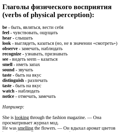
Глаголы физического восприятия
(verbs of physical perception):
be -
быть, являться, вести себя
feel -
чувствовать, ощущать
hear -
слышать
look -
выглядеть, казаться (но, не в значении «смотреть»)
observe -
замечать, наблюдать
recognize -
узнавать, признавать
see -
видеть seem – казаться
smell -
иметь запах
sound -
звучать
taste -
быть на вкус
distinguish -
различать
taste -
быть на вкус
watch -
наблюдать
notice -
отмечать, замечать
Например:
She is
looking
through the fashion magazine. — Она
просматривает журнал мод.
He was
smelling
the flowers. — Он вдыхал аромат цветов