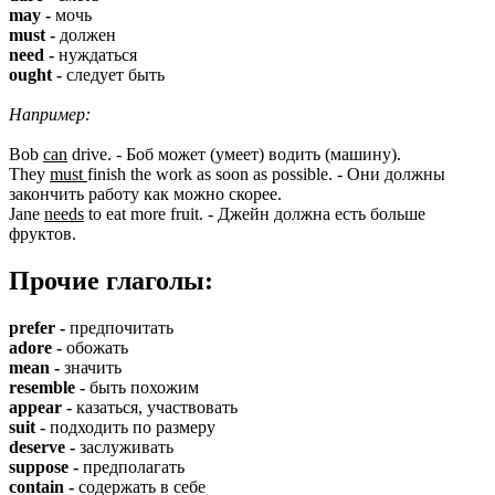
may -
мочь
must -
должен
need -
нуждаться
ought -
следует быть
Например:
Bob
can
drive. - Боб может (умеет) водить (машину).
They
must
finish the work as soon as possible. - Они должны
закончить работу как можно скорее.
Jane
needs
to eat more fruit. - Джейн должна есть больше
фруктов.
Прочие глаголы:
prefer -
предпочитать
adore -
обожать
mean -
значить
resemble -
быть похожим
appear -
казаться, участвовать
suit -
подходить по размеру
deserve -
заслуживать
suppose -
предполагать
contain -
содержать в себе