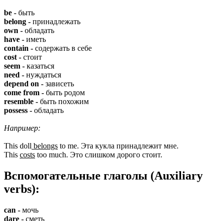
be -
быть
belong -
принадлежать
own -
обладать
have -
иметь
contain -
содержать в себе
cost -
стоит
seem -
казаться
need -
нуждаться
depend on -
зависеть
come from -
быть родом
resemble -
быть похожим
possess -
обладать
Например:
This doll
belongs
to me. Эта кукла принадлежит мне.
This
costs
too much. Это слишком дорого стоит.
Вспомогательные глаголы (Auxiliary
verbs):
can -
мочь
dare -
сметь