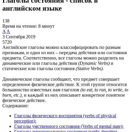
Глаголы состояния - список в
английском языке
138
Время на чтение:
8 минут
A
A
3 Сентября 2019
5720
Английские глаголы можно классифицировать по разным
признакам, и один из них – передача действия или состояния
предмета. Соответственно, все глаголы можно разделить на
динамические или глаголы действия
(Dynamic Verbs)
и
статические или глаголы состояния
(Stative Verbs)
.
Динамические глаголы сообщают, что предмет совершает
определенное физическое действие. К этой группе относится
большинство известных нам глаголов
(to eat, to run, to write, to
burn, etc.),
и каждый из них описывает конкретное понятное
физическое действие.
Содержание:
Глаголы физического восприятия (verbs of physical
perception):
Глаголы умственного состояния (Verbs of mental state):
Глаголы эмоционального состояния (verbs denoting