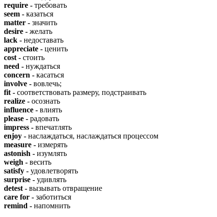
require -
требовать
seem -
казаться
matter -
значить
desire -
желать
lack -
недоставать
appreciate -
ценить
cost -
стоить
need -
нуждаться
concern -
касаться
involve -
вовлечь;
fit -
соответствовать размеру, подстраивать
realize -
осознать
influence -
влиять
please -
радовать
impress -
впечатлять
enjoy -
наслаждаться, наслаждаться процессом
measure -
измерять
astonish -
изумлять
weigh -
весить
satisfy -
удовлетворять
surprise -
удивлять
detest -
вызывать отвращение
care for -
заботиться
remind -
напомнить