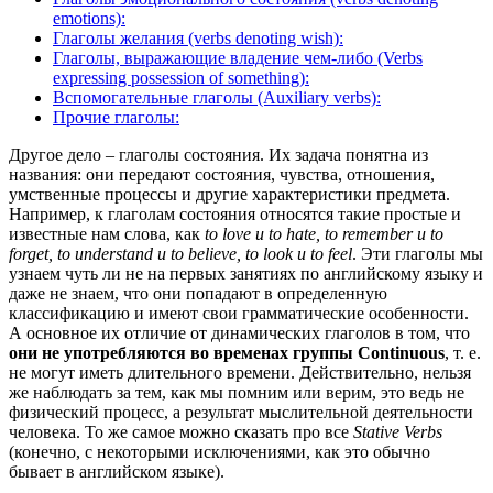
emotions):
Глаголы желания (verbs denoting wish):
Глаголы, выражающие владение чем-либо (Verbs
expressing possession of something):
Вспомогательные глаголы (Auxiliary verbs):
Прочие глаголы:
Другое дело – глаголы состояния. Их задача понятна из
названия: они передают состояния, чувства, отношения,
умственные процессы и другие характеристики предмета.
Например, к глаголам состояния относятся такие простые и
известные нам слова, как
to love и to hate, to remember и to
forget, to understand и to believe, to look и to feel
. Эти глаголы мы
узнаем чуть ли не на первых занятиях по английскому языку и
даже не знаем, что они попадают в определенную
классификацию и имеют свои грамматические особенности.
А основное их отличие от динамических глаголов в том, что
они не употребляются во временах группы Continuous
, т. е.
не могут иметь длительного времени. Действительно, нельзя
же наблюдать за тем, как мы помним или верим, это ведь не
физический процесс, а результат мыслительной деятельности
человека. То же самое можно сказать про все
Stative Verbs
(конечно, с некоторыми исключениями, как это обычно
бывает в английском языке).