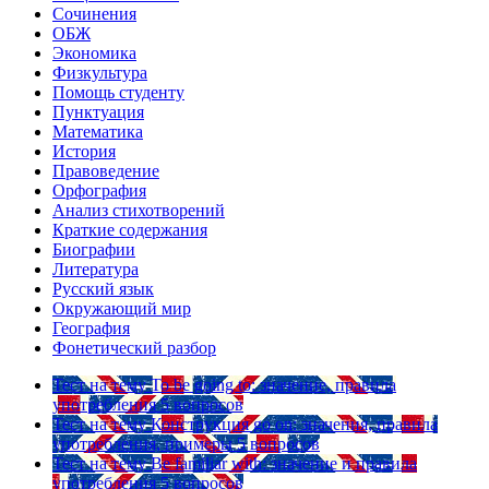
Сочинения
ОБЖ
Экономика
Физкультура
Помощь студенту
Пунктуация
Математика
История
Правоведение
Орфография
Анализ стихотворений
Краткие содержания
Биографии
Литература
Русский язык
Окружающий мир
География
Фонетический разбор
Тест на тему
To be going to: значение, правила
употребления
5 вопросов
Тест на тему
Конструкция go on: значения, правила
употребления, примеры
5 вопросов
Тест на тему
Be familiar with: значение и правила
употребления
5 вопросов