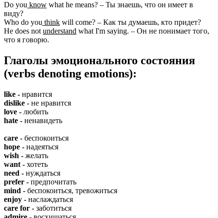
Do you
know
what he means? – Ты знаешь, что он имеет в
виду?
Who do you
think
will come? – Как ты думаешь, кто придет?
He does not
understand
what I'm saying. – Он не понимает того,
что я говорю.
Глаголы эмоционального состояния
(verbs denoting emotions):
like -
нравится
dislike -
не нравится
love -
любить
hate -
ненавидеть
care -
беспокоиться
hope -
надеяться
wish -
желать
want -
хотеть
need -
нуждаться
prefer -
предпочитать
mind -
беспокоиться, тревожиться
enjoy -
наслаждаться
care for -
заботиться
admire -
восхищаться