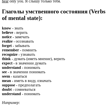
hear
only you. Я слышу только тебя.
Глаголы умственного состояния (Verbs
of mental state):
know -
знать
believe -
верить
notice -
замечать
realize -
осознавать
forget -
забывать
remember -
помнить
recognize -
узнавать
think -
думать (иметь мнение), верить
expect -
в значении думать
understand -
понимать
see -
в значении понимать
seem -
казаться
mean -
иметь в виду, означать
suppose -
предполагать
doubt -
сомневаться
understand -
понимать
Например: