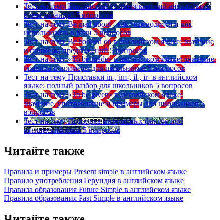
Тест на тему
Британский vs американский английский:
в чем разница?
5 вопросов
Тест на тему
Be mad about - как переводится и как
использовать в речи
5 вопросов
Тест на тему
Be hooked on в английском языке: значение
и примеры предложений
5 вопросов
Тест на тему
«To be made» в английском языке: значение,
правила и примеры для школьников
5 вопросов
Тест на тему
Приставки in-, im-, il-, ir- в английском
языке: полный разбор для школьников
5 вопросов
Тест на тему
«To be given» в английском языке:
значение, употребление и примеры для школьников
5
вопросов
Тест на тему
Подборка интересных фактов про
английский язык
5 вопросов
Читайте также
Правила и примеры Рresent simple в английском языке
Правило употребления Герундия в английском языке
Правила образования Future Simple в английском языке
Правила образования Past Simple в английском языке
Читайте также