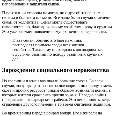
использования запрягали быков.
Плуг с одной стороны помогал, но с другой теперь нет
смысла в большом племени. Все чаще были случаи отделения
семьи от коллектива. Семья могла существовать
самостоятельно, благодаря своему хозяйству, крову и орудиям.
Это уже означает появление имущественного неравенства.
Глава семьи, обычно это был мужчина,
распределял припасы среди всех членов
семейства. Также ему приходилось договариваться
с другими семьями по поводу различных крупных
дел.
Зарождение социального неравенства
Из коалиций племен возникали большие союзы. Бывали
случаи, когда два разных союза повздорили по поводу земель,
скота и прочих ресурсов. Таким образом возникали войны, в
которых жители сражались против чужих. Нередко войны
превращались в варварские грабежи. Это легко понять, ведь
ограбление другого племени в то время считалось подвигом.
Во время войны народ выбирал вождя. Его избирали на