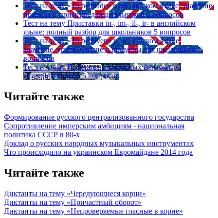
Тест на тему
«To be made» в английском языке: значение,
правила и примеры для школьников
5 вопросов
Тест на тему
Приставки in-, im-, il-, ir- в английском
языке: полный разбор для школьников
5 вопросов
Тест на тему
«To be given» в английском языке:
значение, употребление и примеры для школьников
5
вопросов
Тест на тему
Подборка интересных фактов про
английский язык
5 вопросов
Читайте также
Формирование русского централизованного государства
Сопротивление имперским амбициям - национальная
политика СССР в 80-х
Доклад о русских народных музыкальных инструментах
Что происходило на украинском Евромайдане 2014 года
Читайте также
Диктанты на тему «Чередующиеся корни»
Диктанты на тему «Причастный оборот»
Диктанты на тему «Непроверяемые гласные в корне»