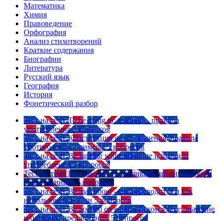
Математика
Химия
Правоведение
Орфография
Анализ стихотворений
Краткие содержания
Биографии
Литература
Русский язык
География
История
Фонетический разбор
Тест на тему
To be going to: значение, правила
употребления
5 вопросов
Тест на тему
Конструкция go on: значения, правила
употребления, примеры
5 вопросов
Тест на тему
Be familiar with: значение и правила
употребления
5 вопросов
Тест на тему
Британский vs американский английский:
в чем разница?
5 вопросов
Тест на тему
Be mad about - как переводится и как
использовать в речи
5 вопросов
Тест на тему
Be hooked on в английском языке: значение
и примеры предложений
5 вопросов