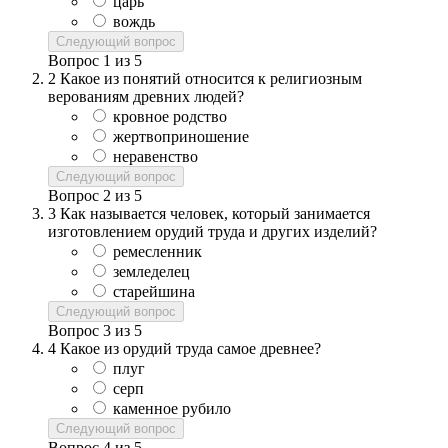
царь
вождь
Следующий вопрос
Вопрос
1
из
5
2
Какое из понятий относится к религиозным
верованиям древних людей?
кровное родство
жертвоприношение
неравенство
Следующий вопрос
Вопрос
2
из
5
3
Как называется человек, который занимается
изготовлением орудий труда и других изделий?
ремесленник
земледелец
старейшина
Следующий вопрос
Вопрос
3
из
5
4
Какое из орудий труда самое древнее?
плуг
серп
каменное рубило
Следующий вопрос
Вопрос
4
из
5