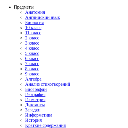
Предметы
Анатомия
Английский язык
Биология
10 класс
11 класс
2 класс
3 класс
4 класс
5 класс
6 класс
7 класс
8 класс
9 класс
Алгебра
Анализ стихотворений
Биографии
География
Геометрия
Диктанты
Загадки
Информатика
История
Краткие содержания