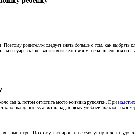
люшку ребенку
 Поэтому родителям следует знать больше о том, как выбрать к
 аксессуара складывается впоследствии манера поведения на ль
у
оло сына, потом отметить место кончика рукоятки. При
надетых
дет клюшка длиннее, а вот нападающему удобнее пользоваться к
навыками игры. Поэтому тренировки не смогут приносить удовол