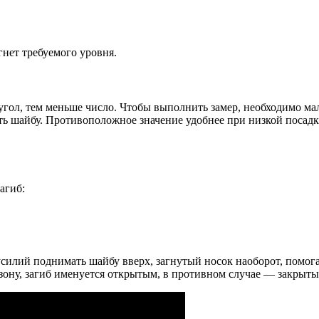
гнет требуемого уровня.
угол, тем меньше число. Чтобы выполнить замер, необходимо ма
ать шайбу. Противоположное значение удобнее при низкой посадк
агиб:
 усилий поднимать шайбу вверх, загнутый носок наоборот, помог
зону, загиб именуется открытым, в противном случае — закрыты