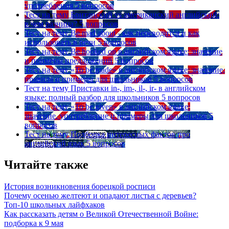
употребления
5 вопросов
Тест на тему
Британский vs американский английский:
в чем разница?
5 вопросов
Тест на тему
Be mad about - как переводится и как
использовать в речи
5 вопросов
Тест на тему
Be hooked on в английском языке: значение
и примеры предложений
5 вопросов
Тест на тему
«To be made» в английском языке: значение,
правила и примеры для школьников
5 вопросов
Тест на тему
Приставки in-, im-, il-, ir- в английском
языке: полный разбор для школьников
5 вопросов
Тест на тему
«To be given» в английском языке:
значение, употребление и примеры для школьников
5
вопросов
Тест на тему
Подборка интересных фактов про
английский язык
5 вопросов
Читайте также
История возникновения борецкой росписи
Почему осенью желтеют и опадают листья с деревьев?
Топ-10 школьных лайфхаков
Как рассказать детям о Великой Отечественной Войне:
подборка к 9 мая