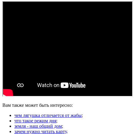
Вам также может быть интересно:
чем лягушка отличается от жабы
;
что такое режим дня
;
земля - наш общий дом
;
зачем нужно читать карту
.