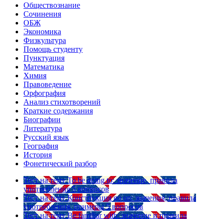
Обществознание
Сочинения
ОБЖ
Экономика
Физкультура
Помощь студенту
Пунктуация
Математика
Химия
Правоведение
Орфография
Анализ стихотворений
Краткие содержания
Биографии
Литература
Русский язык
География
История
Фонетический разбор
Тест на тему
To be going to: значение, правила
употребления
5 вопросов
Тест на тему
Конструкция go on: значения, правила
употребления, примеры
5 вопросов
Тест на тему
Be familiar with: значение и правила