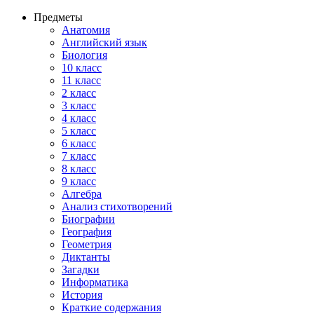
Предметы
Анатомия
Английский язык
Биология
10 класс
11 класс
2 класс
3 класс
4 класс
5 класс
6 класс
7 класс
8 класс
9 класс
Алгебра
Анализ стихотворений
Биографии
География
Геометрия
Диктанты
Загадки
Информатика
История
Краткие содержания