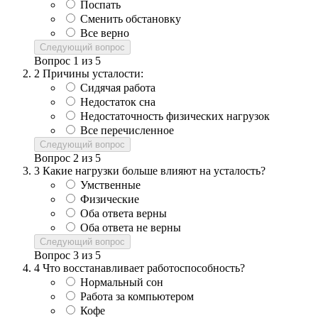
Поспать
Сменить обстановку
Все верно
Следующий вопрос
Вопрос
1
из
5
2
Причины усталости:
Сидячая работа
Недостаток сна
Недостаточность физических нагрузок
Все перечисленное
Следующий вопрос
Вопрос
2
из
5
3
Какие нагрузки больше влияют на усталость?
Умственные
Физические
Оба ответа верны
Оба ответа не верны
Следующий вопрос
Вопрос
3
из
5
4
Что восстанавливает работоспособность?
Нормальный сон
Работа за компьютером
Кофе