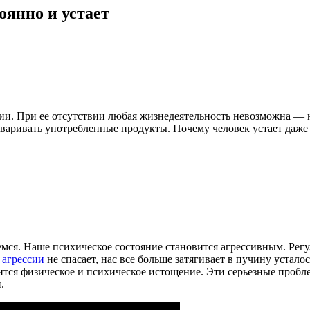
оянно и устает
и. При ее отсутствии любая жизнедеятельность невозможна — не
еваривать употребленные продукты. Почему человек устает даже
емся. Наше психическое состояние становится агрессивным. Рег
е
агрессии
не спасает, нас все больше затягивает в пучину устал
тся физическое и психическое истощение. Эти серьезные пробл
.