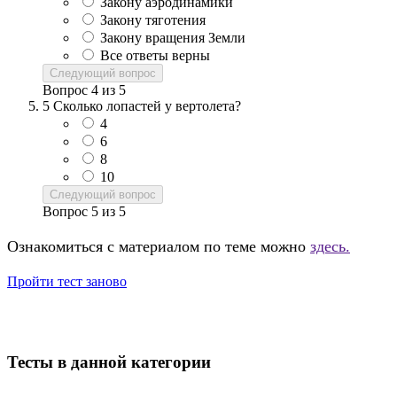
Закону аэродинамики
Закону тяготения
Закону вращения Земли
Все ответы верны
Следующий вопрос
Вопрос
4
из
5
5
Сколько лопастей у вертолета?
4
6
8
10
Следующий вопрос
Вопрос
5
из
5
Ознакомиться с материалом по теме можно
здесь.
Пройти тест заново
Тесты в данной категории