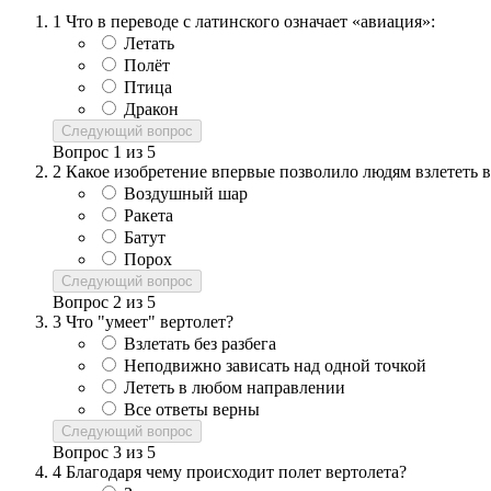
1
Что в переводе с латинского означает «авиация»:
Летать
Полёт
Птица
Дракон
Следующий вопрос
Вопрос
1
из
5
2
Какое изобретение впервые позволило людям взлететь в
Воздушный шар
Ракета
Батут
Порох
Следующий вопрос
Вопрос
2
из
5
3
Что "умеет" вертолет?
Взлетать без разбега
Неподвижно зависать над одной точкой
Лететь в любом направлении
Все ответы верны
Следующий вопрос
Вопрос
3
из
5
4
Благодаря чему происходит полет вертолета?