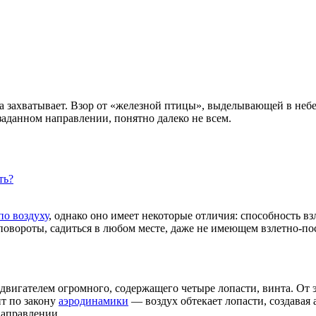
а захватывает. Взор от «железной птицы», выделывающей в небе
 заданном направлении, понятно далеко не всем.
ть?
по воздуху
, однако оно имеет некоторые отличия: способность вз
повороты, садиться в любом месте, даже не имеющем взлетно-п
игателем огромного, содержащего четыре лопасти, винта. От эт
ит по закону
аэродинамики
— воздух обтекает лопасти, создавая
направлении.