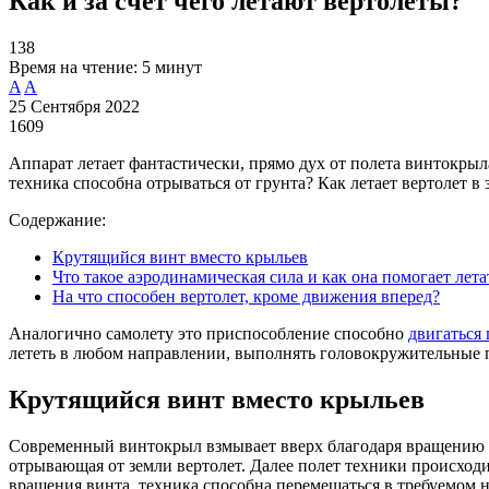
Как и за счет чего летают вертолеты?
138
Время на чтение:
5 минут
A
A
25 Сентября 2022
1609
Аппарат летает фантастически, прямо дух от полета винтокрыл
техника способна отрываться от грунта? Как летает вертолет в
Содержание:
Крутящийся винт вместо крыльев
Что такое аэродинамическая сила и как она помогает лета
На что способен вертолет, кроме движения вперед?
Аналогично самолету это приспособление способно
двигаться 
лететь в любом направлении, выполнять головокружительные 
Крутящийся винт вместо крыльев
Современный винтокрыл взмывает вверх благодаря вращению дв
отрывающая от земли вертолет. Далее полет техники происход
вращения винта, техника способна перемещаться в требуемом 