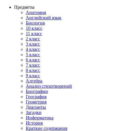
Предметы
Анатомия
Английский язык
Биология
10 класс
11 класс
2 класс
3 класс
4 класс
5 класс
6 класс
7 класс
8 класс
9 класс
Алгебра
Анализ стихотворений
Биографии
География
Геометрия
Диктанты
Загадки
Информатика
История
Краткие содержания