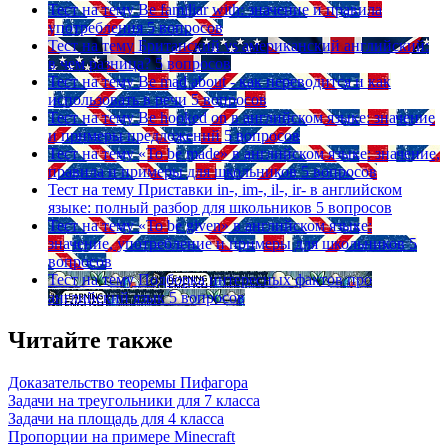
Тест на тему
Be familiar with: значение и правила
употребления
5 вопросов
Тест на тему
Британский vs американский английский:
в чем разница?
5 вопросов
Тест на тему
Be mad about - как переводится и как
использовать в речи
5 вопросов
Тест на тему
Be hooked on в английском языке: значение
и примеры предложений
5 вопросов
Тест на тему
«To be made» в английском языке: значение,
правила и примеры для школьников
5 вопросов
Тест на тему
Приставки in-, im-, il-, ir- в английском
языке: полный разбор для школьников
5 вопросов
Тест на тему
«To be given» в английском языке:
значение, употребление и примеры для школьников
5
вопросов
Тест на тему
Подборка интересных фактов про
английский язык
5 вопросов
Читайте также
Доказательство теоремы Пифагора
Задачи на треугольники для 7 класса
Задачи на площадь для 4 класса
Пропорции на примере Minecraft