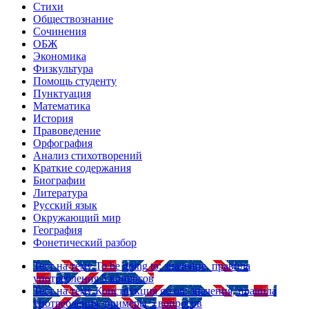
Стихи
Обществознание
Сочинения
ОБЖ
Экономика
Физкультура
Помощь студенту
Пунктуация
Математика
История
Правоведение
Орфография
Анализ стихотворений
Краткие содержания
Биографии
Литература
Русский язык
Окружающий мир
География
Фонетический разбор
Тест на тему
To be going to: значение, правила
употребления
5 вопросов
Тест на тему
Конструкция go on: значения, правила
употребления, примеры
5 вопросов