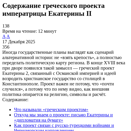
Содержание греческого проекта
императрицы Екатерины II
138
Время на чтение:
12 минут
A
A
17 Декабря 2025
356
Иногда государственные планы выглядят как сценарий
альтернативной истории: не «взять крепость», а полностью
переделать политическую карту региона. В конце XVIII века
при дворе появился такой замысел — греческий проект
Екатерины 2, связанный с Османской империей и идеей
возродить христианское государство со столицей в
Константинополе. Проект важен не потому, что «почти
случился», а потому что по нему видно, как внешняя
политика опирается на религию, символы и расчёт.
Содержание:
Что называли «греческим проектом»
Откуда мы знаем о проекте: письмо Екатерины и
«дипломатия на бумаге»
Как проект связан с русско-турецкими войнами и
Черноморским направлением