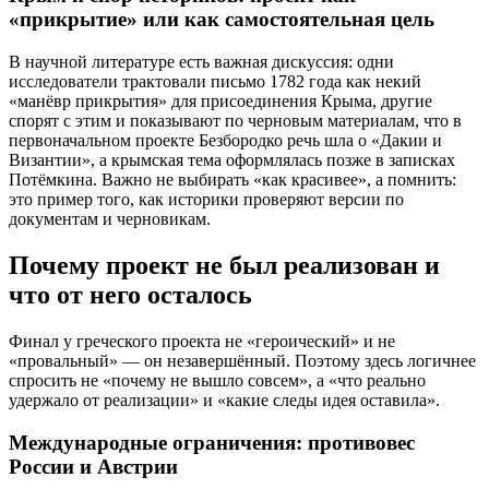
«прикрытие» или как самостоятельная цель
В научной литературе есть важная дискуссия: одни
исследователи трактовали письмо 1782 года как некий
«манёвр прикрытия» для присоединения Крыма, другие
спорят с этим и показывают по черновым материалам, что в
первоначальном проекте Безбородко речь шла о «Дакии и
Византии», а крымская тема оформлялась позже в записках
Потёмкина. Важно не выбирать «как красивее», а помнить:
это пример того, как историки проверяют версии по
документам и черновикам.
Почему проект не был реализован и
что от него осталось
Финал у греческого проекта не «героический» и не
«провальный» — он незавершённый. Поэтому здесь логичнее
спросить не «почему не вышло совсем», а «что реально
удержало от реализации» и «какие следы идея оставила».
Международные ограничения: противовес
России и Австрии