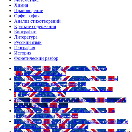
Химия
Правоведение
Орфография
Анализ стихотворений
Краткие содержания
Биографии
Литература
Русский язык
География
История
Фонетический разбор
Тест на тему
To be going to: значение, правила
употребления
5 вопросов
Тест на тему
Конструкция go on: значения, правила
употребления, примеры
5 вопросов
Тест на тему
Be familiar with: значение и правила
употребления
5 вопросов
Тест на тему
Британский vs американский английский:
в чем разница?
5 вопросов
Тест на тему
Be mad about - как переводится и как
использовать в речи
5 вопросов
Тест на тему
Be hooked on в английском языке: значение
и примеры предложений
5 вопросов
Тест на тему
«To be made» в английском языке: значение,