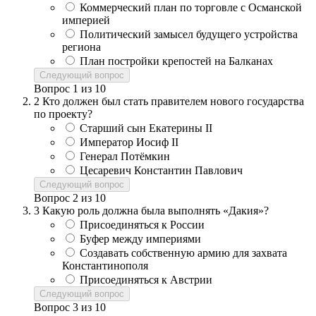
Коммерческий план по торговле с Османской
империей
Политический замысел будущего устройства
региона
План постройки крепостей на Балканах
Следующий вопрос
Вопрос
1
из
10
2
Кто должен был стать правителем нового государства
по проекту?
Старший сын Екатерины II
Император Иосиф II
Генерал Потёмкин
Цесаревич Константин Павлович
Следующий вопрос
Вопрос
2
из
10
3
Какую роль должна была выполнять «Дакия»?
Присоединяться к России
Буфер между империями
Создавать собственную армию для захвата
Константинополя
Присоединяться к Австрии
Следующий вопрос
Вопрос
3
из
10