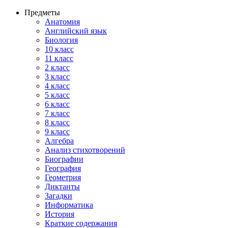
Предметы
Анатомия
Английский язык
Биология
10 класс
11 класс
2 класс
3 класс
4 класс
5 класс
6 класс
7 класс
8 класс
9 класс
Алгебра
Анализ стихотворений
Биографии
География
Геометрия
Диктанты
Загадки
Информатика
История
Краткие содержания