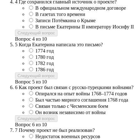
4
Где сохранился главный источник о проекте?
В официальном международном договоре
В газетах того времени
Записи Потёмкина о Крыме
В письме Екатерины II императору Иосифу II
Следующий вопрос
Вопрос
4
из
10
5
Когда Екатерина написала это письмо?
1774 год
1780 год
1782 год
1786 год
Следующий вопрос
Вопрос
5
из
10
6
Как проект был связан с русско-турецкими войнами?
Опирался на опыт войны 1768–1774 годов
Был частью мирного соглашения 1768 года
Связан только с Чесменским боем
Он возник независимо от войны
Следующий вопрос
Вопрос
6
из
10
7
Почему проект не был реализован?
Недостаток военных ресурсов