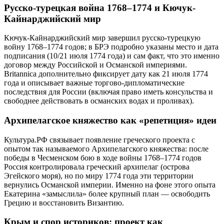
Русско-турецкая война 1768–1774 и Кючук-
Кайнарджийский мир
Кючук-Кайнарджийский мир завершил русско-турецкую
войну 1768–1774 годов; в БРЭ подробно указаны место и дата
подписания (10/21 июля 1774 года) и сам факт, что это именно
договор между Российской и Османской империями.
Britannica дополнительно фиксирует дату как 21 июля 1774
года и описывает важные торгово-дипломатические
последствия для России (включая право иметь консульства и
свободнее действовать в османских водах и проливах).
Архипелагское княжество как «репетиция» идеи
Культура.РФ связывает появление греческого проекта с
опытом так называемого Архипелагского княжества: после
победы в Чесменском бою в ходе войны 1768–1774 годов
Россия контролировала греческий архипелаг (острова
Эгейского моря), но по миру 1774 года эти территории
вернулись Османской империи. Именно на фоне этого опыта
Екатерина «замыслила» более крупный план — освободить
Грецию и восстановить Византию.
Крым и спор историков: проект как