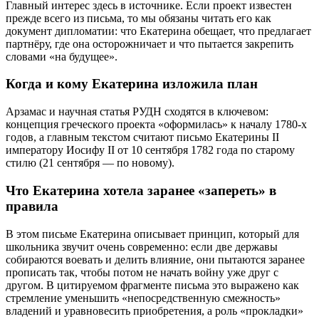
Главный интерес здесь в источнике. Если проект известен
прежде всего из письма, то мы обязаны читать его как
документ дипломатии: что Екатерина обещает, что предлагает
партнёру, где она осторожничает и что пытается закрепить
словами «на будущее».
Когда и кому Екатерина изложила план
Арзамас и научная статья РУДН сходятся в ключевом:
концепция греческого проекта «оформилась» к началу 1780-х
годов, а главным текстом считают письмо Екатерины II
императору Иосифу II от 10 сентября 1782 года по старому
стилю (21 сентября — по новому).
Что Екатерина хотела заранее «запереть» в
правила
В этом письме Екатерина описывает принцип, который для
школьника звучит очень современно: если две державы
собираются воевать и делить влияние, они пытаются заранее
прописать так, чтобы потом не начать войну уже друг с
другом. В цитируемом фрагменте письма это выражено как
стремление уменьшить «непосредственную смежность»
владений и уравновесить приобретения, а роль «прокладки»