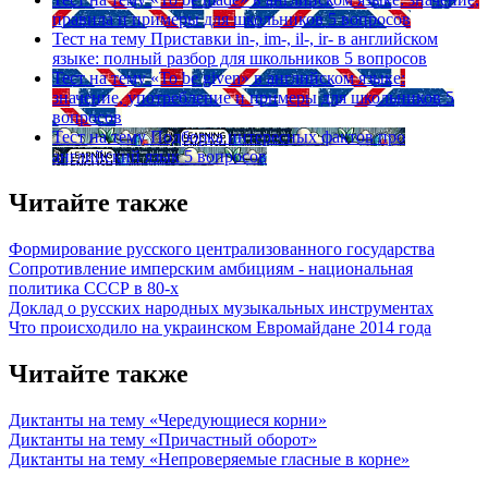
правила и примеры для школьников
5 вопросов
Тест на тему
Приставки in-, im-, il-, ir- в английском
языке: полный разбор для школьников
5 вопросов
Тест на тему
«To be given» в английском языке:
значение, употребление и примеры для школьников
5
вопросов
Тест на тему
Подборка интересных фактов про
английский язык
5 вопросов
Читайте также
Формирование русского централизованного государства
Сопротивление имперским амбициям - национальная
политика СССР в 80-х
Доклад о русских народных музыкальных инструментах
Что происходило на украинском Евромайдане 2014 года
Читайте также
Диктанты на тему «Чередующиеся корни»
Диктанты на тему «Причастный оборот»
Диктанты на тему «Непроверяемые гласные в корне»