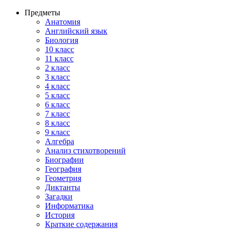
Предметы
Анатомия
Английский язык
Биология
10 класс
11 класс
2 класс
3 класс
4 класс
5 класс
6 класс
7 класс
8 класс
9 класс
Алгебра
Анализ стихотворений
Биографии
География
Геометрия
Диктанты
Загадки
Информатика
История
Краткие содержания