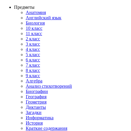
Предметы
Анатомия
Английский язык
Биология
10 класс
11 класс
2 класс
3 класс
4 класс
5 класс
6 класс
7 класс
8 класс
9 класс
Алгебра
Анализ стихотворений
Биографии
География
Геометрия
Диктанты
Загадки
Информатика
История
Краткие содержания