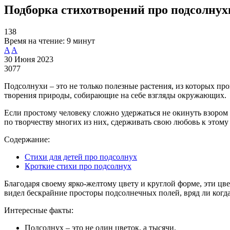
Подборка стихотворений про подсолнух
138
Время на чтение:
9 минут
A
A
30 Июня 2023
3077
Подсолнухи – это не только полезные растения, из которых п
творения природы, собирающие на себе взгляды окружающих.
Если простому человеку сложно удержаться не окинуть взором 
по творчеству многих из них, сдерживать свою любовь к этому
Содержание:
Стихи для детей про подсолнух
Кроткие стихи про подсолнух
Благодаря своему ярко-желтому цвету и круглой форме, эти цв
видел бескрайние просторы подсолнечных полей, вряд ли когда-
Интересные факты:
Подсолнух – это не один цветок, а тысячи.