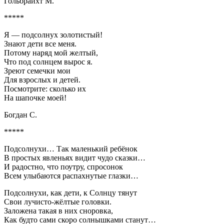
Гольбрайхт М.
*****
Я — подсолнух золотистый!
Знают дети все меня.
Потому наряд мой желтый,
Что под солнцем вырос я.
Зреют семечки мои
Для взрослых и детей.
Посмотрите: сколько их
На шапочке моей!
Богдан С.
*****
Подсолнухи… Так маленький ребёнок
В простых явленьях видит чудо сказки…
И радостно, что поутру, спросонок
Всем улыбаются распахнутые глазки…
Подсолнухи, как дети, к Солнцу тянут
Свои лучисто-жёлтые головки.
Заложена такая в них сноровка,
Как будто сами скоро солнышками станут…