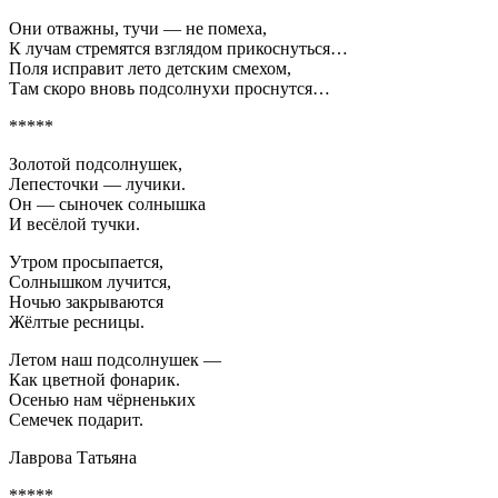
Они отважны, тучи — не помеха,
К лучам стремятся взглядом прикоснуться…
Поля исправит лето детским смехом,
Там скоро вновь подсолнухи проснутся…
*****
Золотой подсолнушек,
Лепесточки — лучики.
Он — сыночек солнышка
И весёлой тучки.
Утром просыпается,
Солнышком лучится,
Ночью закрываются
Жёлтые ресницы.
Летом наш подсолнушек —
Как цветной фонарик.
Осенью нам чёрненьких
Семечек подарит.
Лаврова Татьяна
*****